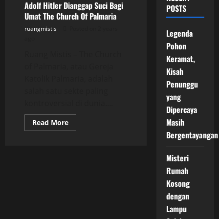
Adolf Hitler Dianggap Suci Bagi
POSTS
Umat The Church Of Palmaria
ruangmistis
Posted on 2 years
Legenda
ago
Pohon
Ruang Mistis – The Church
Keramat,
of Palmaria, atau Gereja
Kisah
Katolik Palmaria, adalah
Penunggu
salah satu sekte paling
yang
kontroversial di dunia....
Dipercaya
Masih
Read
Read More
more
Bergentayangan
about
Adolf
Hitler
Dianggap
Misteri
Suci
Rumah
Bagi
Umat
Kosong
The
Church
dengan
Of
Palmaria
Lampu