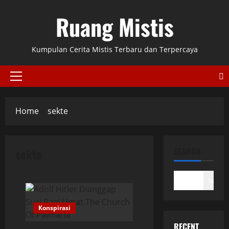
Skip
Ruang Mistis
to
content
Kumpulan Cerita Mistis Terbaru dan Terpercaya
Primary
Menu
Home
sekte
sekte
SEARCH
Search
Konspirasi
RECENT