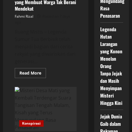
Mengundang
yang Membuat Warga Tak Berani
Rasa
Mendekat
Penasaran
Fahmi Rizal
Posted on 7 days
ago
Legenda
Ruang Mistis – Legenda
Hutan
Sumur Tua Berbisik telah
Larangan
menjadi bagian dari cerita
yang Konon
rakyat yang diwariskan dari
Menelan
generasi...
Orang
Read
Tanpa Jejak
Read More
more
dan Masih
about
Legenda
Menyimpan
Sumur
Tua
Misteri
Berbisik
yang
Hingga Kini
Membuat
Warga
Tak
Jejak Dunia
Berani
Mendekat
Gaib dalam
Konspirasi
Rekaman