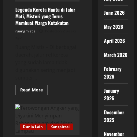
Dijelaskan
Secara
Legenda Kereta Hantu di Jalur
Ilmiah
June 2026
Mati, Misteri yang Terus
Membuat Warga Ketakutan
May 2026
ruangmistis
Posted on 2 weeks
ago
April 2026
Ruang Mistis – Di berbagai
March 2026
daerah, jalur rel kereta
yang sudah lama tidak
February
digunakan sering menjadi
2026
sumber...
Read
Read More
January
more
2026
about
Legenda
Kereta
Hantu
December
di
2025
Jalur
Mati,
Dunia Lain
Konspirasi
Misteri
yang
November
Terus