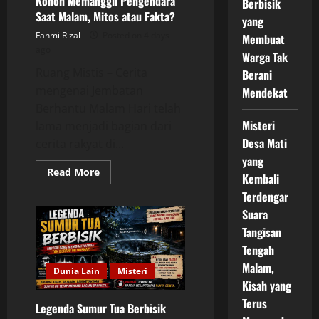
Konon Memanggil Pengendara
Berbisik
Saat Malam, Mitos atau Fakta?
yang
Fahmi Rizal
Posted on 4 days
Membuat
ago
Warga Tak
Ruang Mistis – Cerita
Berani
mengenai Jembatan
Mendekat
Berhantu Malam Hari telah
Misteri
lama menjadi bagian dari
Desa Mati
cerita rakyat di...
yang
Read
Read More
Kembali
more
about
Terdengar
Kisah
Jembatan
Suara
Berhantu
Tangisan
yang
Konon
Tengah
Memanggil
Pengendara
Malam,
Saat
Dunia Lain
Misteri
Malam,
Kisah yang
Mitos
atau
Terus
Legenda Sumur Tua Berbisik
Fakta?