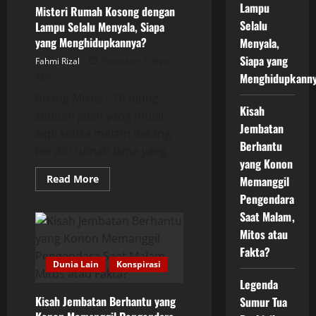
Lampu
Misteri Rumah Kosong dengan
Selalu
Lampu Selalu Menyala, Siapa
yang Menghidupkannya?
Menyala,
Siapa yang
Fahmi Rizal
Posted on 3 days
ago
Menghidupkann
Ruang Mistis – Di ujung
Kisah
sebuah jalan yang mulai
Jembatan
sepi ketika malam datang,
Berhantu
berdiri rumah lama yang...
yang Konon
Read
Read More
Memanggil
more
Pengendara
about
Misteri
Saat Malam,
Rumah
Kosong
Mitos atau
dengan
Lampu
Fakta?
Selalu
Dunia Lain
Konspirasi
Menyala,
Siapa
Legenda
yang
Menghidupkannya?
Kisah Jembatan Berhantu yang
Sumur Tua