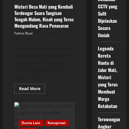
CCTV yang
Misteri Desa Mati yang Kembali
Terdengar Suara Tangisan
Sulit
Tengah Malam, Kisah yang Terus
Dijelaskan
Mengundang Rasa Penasaran
Secara
Fahmi Rizal
Posted on 1 week
Ilmiah
ago
Legenda
Ruang Mistis – Misteri Desa
Kereta
Mati kembali menjadi topik
Hantu di
hangat setelah beredar
Jalur Mati,
cerita mengenai suara
Misteri
tangisan yang...
yang Terus
Read
Read More
Membuat
more
about
Warga
Misteri
Desa
Ketakutan
Mati
yang
Kembali
Terowongan
Terdengar
Dunia Lain
Konspirasi
Suara
Angker
Tangisan