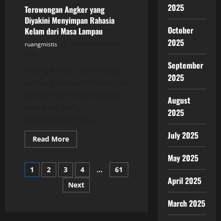
Membuat
2025
Terowongan Angker yang
Warga
Diyakini Menyimpan Rahasia
Ketakutan
October
Kelam dari Masa Lampau
2025
ruangmistis
Posted on 3 weeks
ago
September
Ruang Mistis – Di berbagai
2025
penjuru dunia, terowongan
tua sering menjadi bagian
August
dari kisah yang
2025
mengundang rasa...
July 2025
Read
Read More
more
about
May 2025
Terowongan
Posts
Angker
1
2
3
4
…
61
yang
April 2025
Diyakini
Next
pagination
Menyimpan
Rahasia
Kelam
March 2025
dari
Masa