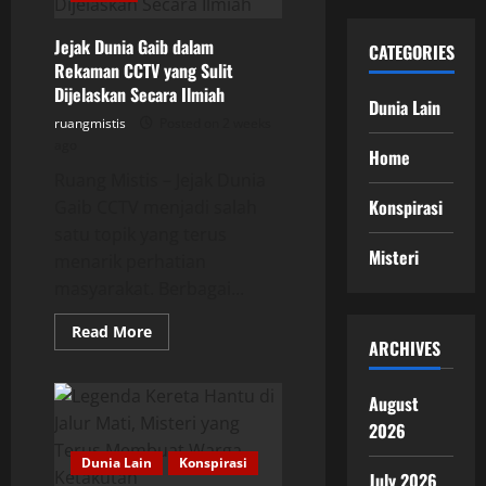
Menelan
Orang
Tanpa
Jejak Dunia Gaib dalam
CATEGORIES
Jejak
dan
Rekaman CCTV yang Sulit
Masih
Dijelaskan Secara Ilmiah
Menyimpan
Dunia Lain
Misteri
ruangmistis
Posted on 2 weeks
Hingga
Kini
ago
Home
Ruang Mistis – Jejak Dunia
Konspirasi
Gaib CCTV menjadi salah
satu topik yang terus
Misteri
menarik perhatian
masyarakat. Berbagai...
Read
Read More
more
ARCHIVES
about
Jejak
Dunia
August
Gaib
dalam
2026
Rekaman
CCTV
Dunia Lain
Konspirasi
yang
July 2026
Sulit