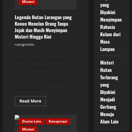
Misteri
Tengah
yang
Malam,
Diyakini
Kisah
yang
Legenda Hutan Larangan yang
Menyimpan
Terus
Konon Menelan Orang Tanpa
Mengundang
Rahasia
Rasa
Jejak dan Masih Menyimpan
Penasaran
Kelam dari
Misteri Hingga Kini
Masa
ruangmistis
Posted on 2 weeks
Lampau
ago
Ruang Mistis – Legenda
Misteri
Hutan Larangan telah
Hutan
menjadi bagian dari cerita
Terlarang
rakyat yang diwariskan dari
yang
generasi ke...
Diyakini
Menjadi
Read
Read More
more
Gerbang
about
Legenda
Menuju
Hutan
Alam Lain
Larangan
Dunia Lain
Konspirasi
yang
Misteri
Konon