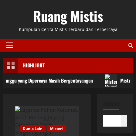
Skip
Ruang Mistis
to
content
Kumpulan Cerita Mistis Terbaru dan Terpercaya
Primary
Menu
HIGHLIGHT
nggu yang Dipercaya Masih Bergentayangan
Misteri Ru
SEARCH
Search
Dunia Lain
Misteri