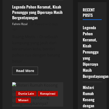
Legenda Pohon Keramat, Kisah
RECENT
Penunggu yang Dipercaya Masih
POSTS
Bergentayangan
Fahmi Rizal
Posted on 2 days
Legenda
ago
Pohon
Ruang Mistis – Di sebuah
Keramat,
kampung yang jauh dari
Kisah
keramaian kota, berdiri
Penunggu
pohon tua dengan batang
yang
besar...
Dipercaya
Masih
Read
Read More
more
Bergentayangan
about
Legenda
Pohon
Misteri
Keramat,
Kisah
Rumah
Dunia Lain
Konspirasi
Penunggu
yang
Kosong
Misteri
Dipercaya
Masih
dengan
Bergentayangan