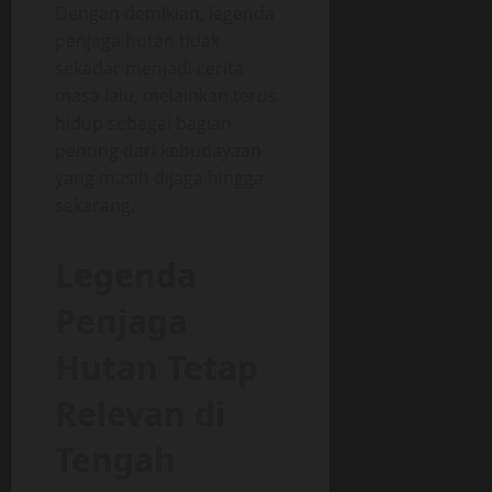
Dengan demikian, legenda
penjaga hutan tidak
sekadar menjadi cerita
masa lalu, melainkan terus
hidup sebagai bagian
penting dari kebudayaan
yang masih dijaga hingga
sekarang.
Legenda
Penjaga
Hutan Tetap
Relevan di
Tengah