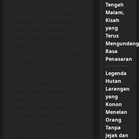
Tengah
pentingnya menjaga
Malam,
keseimbangan alam. Oleh
Kisah
karena itu, banyak warga
yang
yang memilih bersikap
Terus
sopan ketika memasuki
Mengundan
kawasan hutan. Mereka
Rasa
menghindari tindakan yang
Penasaran
dianggap merusak atau
tidak menghormati tempat
Legenda
tersebut. Meskipun zaman
Hutan
terus berubah,
Larangan
kepercayaan terhadap
yang
makhluk penjaga hutan
Konon
tetap bertahan karena
Menelan
menjadi bagian dari
Orang
identitas budaya yang
Tanpa
diwariskan kepada generasi
Jejak dan
berikutnya.