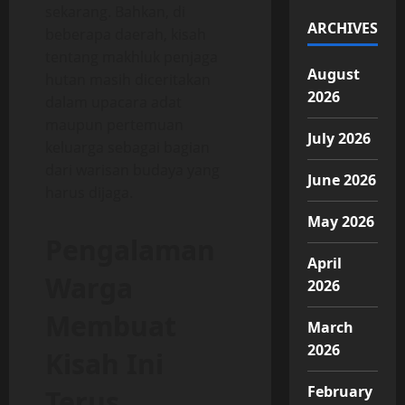
sekarang. Bahkan, di
ARCHIVES
beberapa daerah, kisah
tentang makhluk penjaga
August
hutan masih diceritakan
2026
dalam upacara adat
maupun pertemuan
July 2026
keluarga sebagai bagian
dari warisan budaya yang
June 2026
harus dijaga.
May 2026
Pengalaman
April
Warga
2026
Membuat
March
2026
Kisah Ini
February
Terus