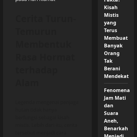
Kisah
Mistis
Cerita Turun-
yang
Temurun
Terus
Membuat
Membentuk
Banyak
Orang
Rasa Hormat
Tak
terhadap
Berani
Mendekat
Alam
Fenomena
Jam Mati
Legenda mengenai penjaga
dan
hutan tidak hanya
Suara
berfungsi sebagai kisah
Aneh,
mistis. Lebih dari itu, cerita
Benarkah
tersebut menjadi cara
Menjadi