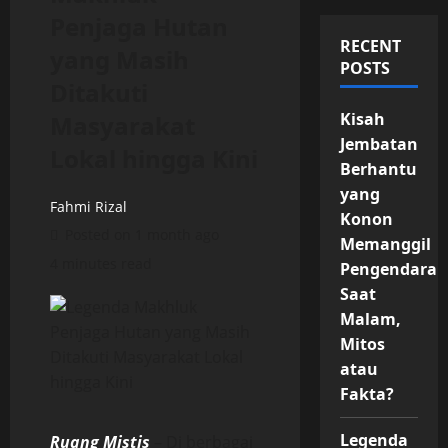
Penjaga Hutan
RECENT
yang Masih
POSTS
Ditakuti
Kisah
Masyarakat
Jembatan
Lokal hingga Kini
Berhantu
yang
Fahmi Rizal
Konon
Posted on 1 month ago
Memanggil
4 minutes read
Pengendara
Saat
Malam,
Mitos
atau
Fakta?
Legenda
Ruang Mistis
– Di berbagai