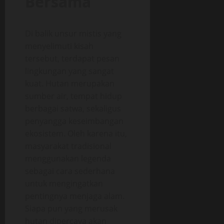
Bersama
Di balik unsur mistis yang
menyelimuti kisah
tersebut, terdapat pesan
lingkungan yang sangat
kuat. Hutan merupakan
sumber air, tempat hidup
berbagai satwa, sekaligus
penyangga keseimbangan
ekosistem. Oleh karena itu,
masyarakat tradisional
menggunakan legenda
sebagai cara sederhana
untuk mengingatkan
pentingnya menjaga alam.
Siapa pun yang merusak
hutan dipercaya akan