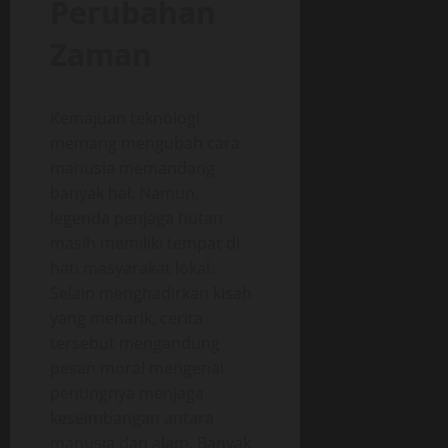
Perubahan
Zaman
Kemajuan teknologi
memang mengubah cara
manusia memandang
banyak hal. Namun,
legenda penjaga hutan
masih memiliki tempat di
hati masyarakat lokal.
Selain menghadirkan kisah
yang menarik, cerita
tersebut mengandung
pesan moral mengenai
pentingnya menjaga
keseimbangan antara
manusia dan alam. Banyak