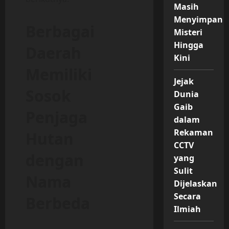
Masih
Menyimpan
Berbagai
Misteri
Hingga
Daerah
Kini
Memiliki
Jejak
Sosok
Dunia
Gaib
Penjaga
dalam
Rekaman
Hutan
CCTV
dengan
yang
Sulit
Nama
Dijelaskan
Secara
Berbeda
Ilmiah