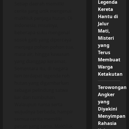
Legenda
Setiap daerah memiliki
Kereta
cerita yang unik mengenai
Hantu di
makhluk penjaga hutan. Di
Jalur
Indonesia, misalnya,
Mati,
beberapa suku mengenal
Misteri
sosok gaib yang dipercaya
yang
menjaga pohon-pohon tua,
Terus
mata air, hingga kawasan
Membuat
yang dianggap keramat.
Warga
Sementara itu, di negara
Ketakutan
lain terdapat legenda roh
hutan yang digambarkan
Terowongan
sebagai pelindung satwa
Angker
liar dan tumbuhan.
yang
Walaupun nama serta
Diyakini
wujudnya berbeda, hampir
Menyimpan
semua cerita memiliki
Rahasia
pesan yang sama. Makhluk