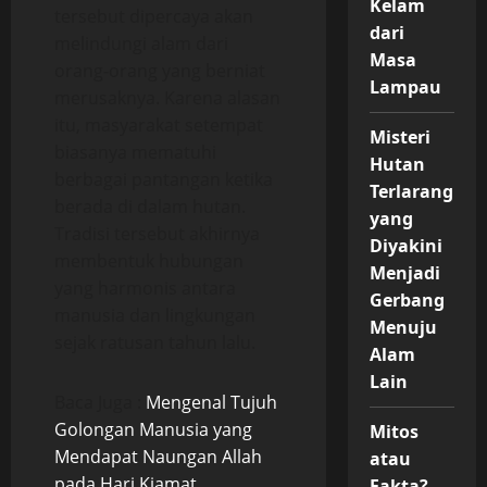
Kelam
tersebut dipercaya akan
dari
melindungi alam dari
Masa
orang-orang yang berniat
Lampau
merusaknya. Karena alasan
itu, masyarakat setempat
Misteri
biasanya mematuhi
Hutan
berbagai pantangan ketika
Terlarang
berada di dalam hutan.
yang
Tradisi tersebut akhirnya
Diyakini
membentuk hubungan
Menjadi
yang harmonis antara
Gerbang
manusia dan lingkungan
Menuju
sejak ratusan tahun lalu.
Alam
Lain
Baca Juga :
Mengenal Tujuh
Golongan Manusia yang
Mitos
Mendapat Naungan Allah
atau
pada Hari Kiamat
Fakta?