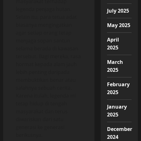
masyarakat terhadap
legenda penjaga hutan.
July 2025
Selain itu, para tetua adat
biasanya mengingatkan
May 2025
agar setiap orang tetap
April
menjaga sopan santun
2025
selama berada di kawasan
tersebut. Bagi mereka, rasa
March
hormat kepada alam jauh
2025
lebih penting daripada
membuktikan benar atau
February
salahnya sebuah cerita.
2025
Karena itulah, legenda ini
tetap hidup di tengah
January
masyarakat dan terus
2025
diwariskan dari satu
generasi ke generasi
December
berikutnya.
2024