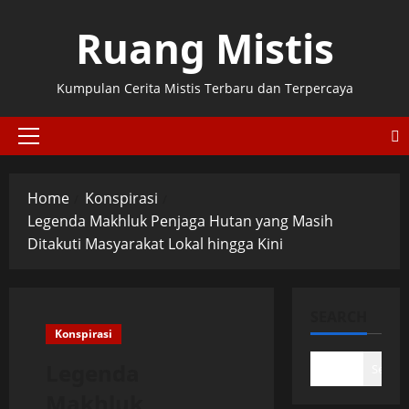
Skip
Ruang Mistis
to
content
Kumpulan Cerita Mistis Terbaru dan Terpercaya
Primary
Menu
Home
Konspirasi
Legenda Makhluk Penjaga Hutan yang Masih
Ditakuti Masyarakat Lokal hingga Kini
SEARCH
Konspirasi
Legenda
Search
Makhluk