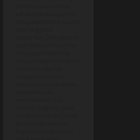
peneliti budaya menilai
bahwa legenda seperti ini
merupakan bentuk kearifan
lokal yang patut
dilestarikan. Oleh sebab itu,
kisah-kisah tersebut tidak
seharusnya dipandang
hanya sebagai cerita mistis.
Sebaliknya, legenda
penjaga hutan dapat
menjadi pengingat bahwa
kelestarian alam
membutuhkan rasa
hormat, tanggung jawab,
dan kepedulian dari setiap
generasi agar warisan
lingkungan tetap terjaga
untuk masa depan.