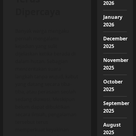
2026
Dipercaya
January
2026
Banyak warga mengaku
pernah mengalami
December
kejadian yang sulit
2025
dijelaskan ketika berada di
November
dalam hutan. Sebagian
2025
menceritakan suara
langkah tanpa wujud, kabut
October
yang datang secara tiba-
2025
tiba, atau perasaan seolah
sedang diawasi. Meskipun
September
belum dapat dibuktikan
2025
secara ilmiah, pengalaman
tersebut terus
August
memperkuat keyakinan
2025