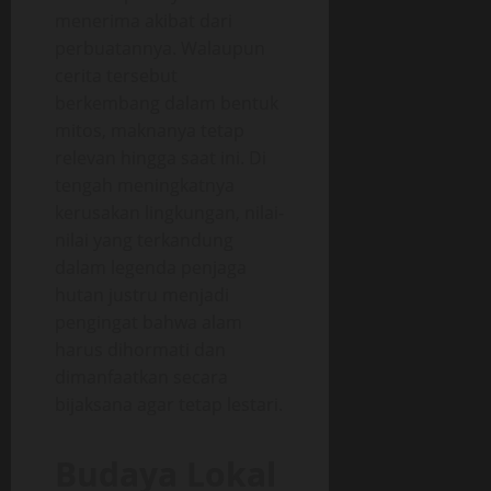
menerima akibat dari
perbuatannya. Walaupun
cerita tersebut
berkembang dalam bentuk
mitos, maknanya tetap
relevan hingga saat ini. Di
tengah meningkatnya
kerusakan lingkungan, nilai-
nilai yang terkandung
dalam legenda penjaga
hutan justru menjadi
pengingat bahwa alam
harus dihormati dan
dimanfaatkan secara
bijaksana agar tetap lestari.
Budaya Lokal