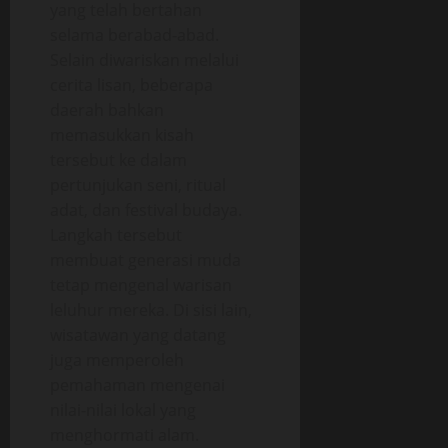
yang telah bertahan
selama berabad-abad.
Selain diwariskan melalui
cerita lisan, beberapa
daerah bahkan
memasukkan kisah
tersebut ke dalam
pertunjukan seni, ritual
adat, dan festival budaya.
Langkah tersebut
membuat generasi muda
tetap mengenal warisan
leluhur mereka. Di sisi lain,
wisatawan yang datang
juga memperoleh
pemahaman mengenai
nilai-nilai lokal yang
menghormati alam.