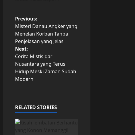
P
Previous:
Misteri Danau Angker yang
o
Menelan Korban Tanpa
Penjelasan yang Jelas
s
Next:
t
Cerita Mistis dari
Nusantara yang Terus
n
Hidup Meski Zaman Sudah
Modern
a
v
i
RELATED STORIES
g
a