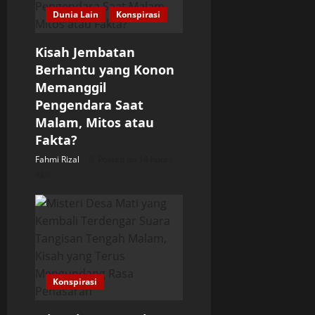
Dunia Lain
Konspirasi
t
Kisah Jembatan
i
Berhantu yang Konon
o
Memanggil
Pengendara Saat
n
Malam, Mitos atau
Fakta?
Fahmi Rizal
Posted on 14 hours
ago
Konspirasi