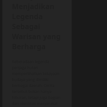
Menjadikan
Legenda
Sebagai
Warisan yang
Berharga
Keberadaan legenda
penjaga hutan
memperlihatkan kekayaan
budaya yang dimiliki
berbagai daerah. Cerita
tersebut bukan hanya
hiburan, tetapi juga bagian
dari identitas masyarakat