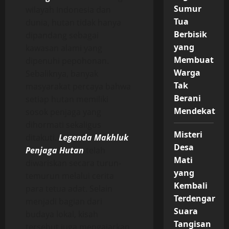
Sumur
wilayah Indonesia dan
Tua
dunia, hutan tidak hanya
Berbisik
dipandang sebagai
yang
kawasan alami yang
Membuat
dipenuhi pepohonan.
Warga
Sebaliknya, banyak
Tak
masyarakat percaya bahwa
Berani
setiap hutan memiliki
Mendekat
sosok penjaga yang
dihormati sekaligus
Misteri
ditakuti.
Legenda Makhluk
Desa
Penjaga Hutan
telah
Mati
diwariskan secara turun-
yang
temurun melalui cerita
Kembali
para tetua adat. Selain
Terdengar
menjadi bagian dari
Suara
budaya lokal, kisah
Tangisan
tersebut juga mengajarkan