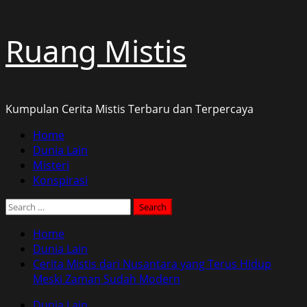
Skip
Ruang Mistis
to
content
Kumpulan Cerita Mistis Terbaru dan Terpercaya
Primary
Home
Menu
Dunia Lain
Misteri
Konspirasi
Search
for:
Home
Dunia Lain
Cerita Mistis dari Nusantara yang Terus Hidup
Meski Zaman Sudah Modern
Dunia Lain