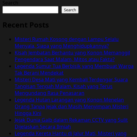
Search
Search
Recent Posts
Misteri Rumah Kosong dengan Lampu Selalu
Menyala, Siapa yang Menghidupkannya?
Kisah Jembatan Berhantu yang Konon Memanggil
Pengendara Saat Malam, Mitos atau Fakta?
Legenda Sumur Tua Berbisik yang Membuat Warga
Tak Berani Mendekat
Misteri Desa Mati yang Kembali Terdengar Suara
Tangisan Tengah Malam, Kisah yang Terus
Mengundang Rasa Penasaran
Legenda Hutan Larangan yang Konon Menelan
Orang Tanpa Jejak dan Masih Menyimpan Misteri
Hingga Kini
Jejak Dunia Gaib dalam Rekaman CCTV yang Sulit
Dijelaskan Secara Ilmiah
Legenda Kereta Hantu di Jalur Mati, Misteri yang