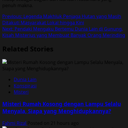
penuh makna.
Post
Previous:
Legenda Makhluk Penjaga Hutan yang Masih
Ditakuti Masyarakat Lokal hingga Kini
navigation
Next:
Pendaki Mengaku Bertemu Dunia Lain di Gunung,
Kisah Misterius yang Membuat Banyak Orang Merinding
Related Stories
Dunia Lain
Konspirasi
Misteri
Misteri Rumah Kosong dengan Lampu Selalu
Menyala, Siapa yang Menghidupkannya?
Fahmi Rizal
Posted on 21 hours ago