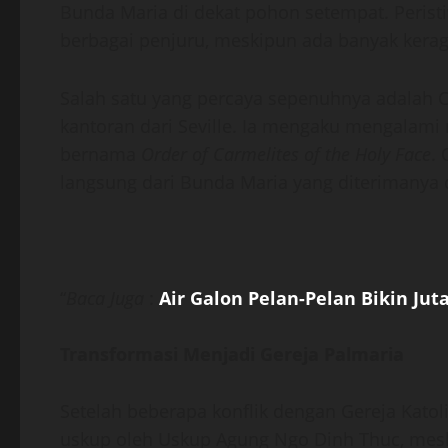
Bunda Maria di dekat pohon setempat. Peristi
berbagai penjuru, meskipun ada banyak kerag
Salah satu yang percaya sepenuhnya adalah
kantoran dari Seville. Ia mengaku mengalami
bernama
Order of Carmelites of the Holy Face
.
langsung dari Bunda Maria yang diterimanya da
“
Baca Juga
:
Air Galon Pelan-Pelan Bikin Jut
Transformasi Menjadi Gereja Palmaria
Setelah beberapa konflik dengan Gereja Kat
uskup oleh Uskup Agung Ngo Dinh Thuc, meski