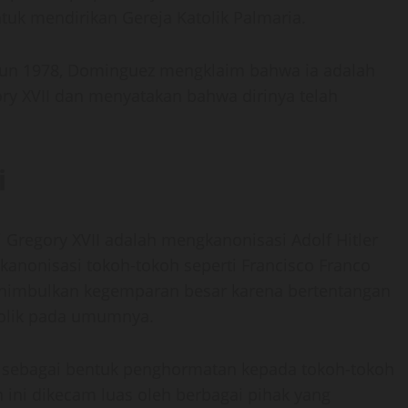
uk mendirikan Gereja Katolik Palmaria.
ahun 1978, Dominguez mengklaim bahwa ia adalah
ry XVII dan menyatakan bahwa dirinya telah
i
i Gregory XVII adalah mengkanonisasi Adolf Hitler
ngkanonisasi tokoh-tokoh seperti Francisco Franco
enimbulkan kegemparan besar karena bertentangan
atolik pada umumnya.
ap sebagai bentuk penghormatan kepada tokoh-tokoh
ini dikecam luas oleh berbagai pihak yang