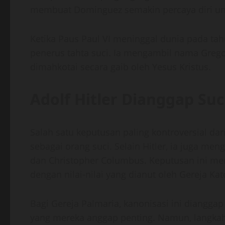
membuat Dominguez semakin percaya diri unt
Ketika Paus Paul VI meninggal dunia pada t
penerus tahta suci. Ia mengambil nama Grego
dimahkotai secara gaib oleh Yesus Kristus.
Adolf Hitler Dianggap Suc
Salah satu keputusan paling kontroversial dar
sebagai orang suci. Selain Hitler, ia juga me
dan Christopher Columbus. Keputusan ini m
dengan nilai-nilai yang dianut oleh Gereja K
Bagi Gereja Palmaria, kanonisasi ini diangg
yang mereka anggap penting. Namun, langkah 