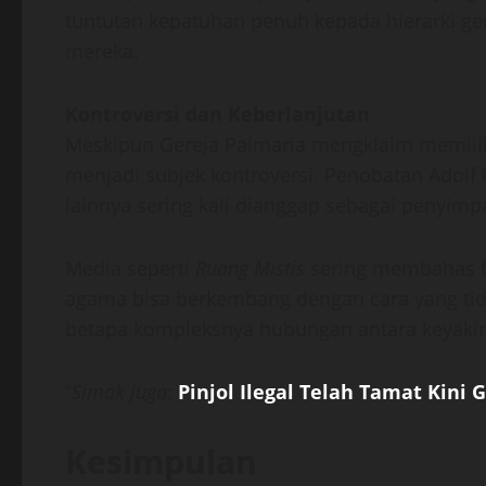
tuntutan kepatuhan penuh kepada hierarki ger
mereka.
Kontroversi dan Keberlanjutan
Meskipun Gereja Palmaria mengklaim memiliki
menjadi subjek kontroversi. Penobatan Adolf H
lainnya sering kali dianggap sebagai penyimp
Media seperti
Ruang Mistis
sering membahas f
agama bisa berkembang dengan cara yang tid
betapa kompleksnya hubungan antara keyakina
“
Simak juga
:
Pinjol Ilegal Telah Tamat Kini 
Kesimpulan