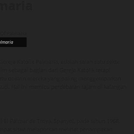
maria
almaria
Gereja Katolik Palmaria, adalah salah satu sekte
im sebagai bagian dari Gereja Katolik tetapi
satu doktrin mereka yang paling menggemparkan
suci. Hal ini memicu perdebatan tajam di kalangan
l El Palmar de Troya, Spanyol, pada tahun 1968.
empat siswi melaporkan melihat penampakan