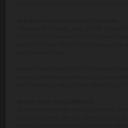
melihatnya sebagai penghinaan terhadap kor
Kehidupan Pemimpin Gereja Palmaria
Clemente Dominguez, yang dikenal sebagai “P
sebuah kecelakaan mobil. Ia mengklaim bah
yang lebih besar. Setelah kematiannya pada t
dengan nama Peter II.
Peter II melanjutkan doktrin kontroversial 
tentang kedatangan Antikristus. Ia juga m
menobatkannya sebagai
Pope Saint Gregory XVI
Aturan Ketat Gereja Palmaria
Di bawah kepemimpinan Gregorius XVIII, Gere
para pengikutnya. Mereka membatasi gaya ber
bioskop, dan menetapkan jumlah rokok yang bo