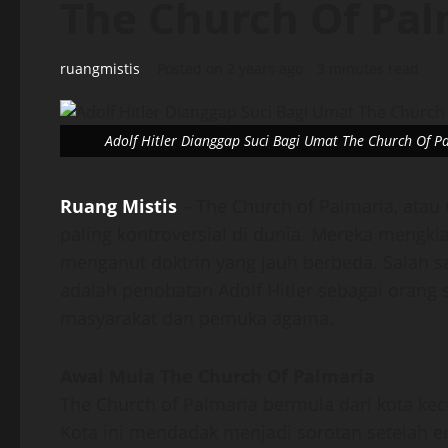
The Church Of Pal
ruangmistis
Posted on 2 years ago
3 minutes read
Adolf Hitler Dianggap Suci Bagi Umat The Church Of P
Ruang Mistis
– The Church of Palmaria, atau 
paling kontroversial di dunia. Mereka mengkla
menganut doktrin yang jauh berbeda. Salah 
adalah penobatan Adolf Hitler sebagai orang 
masyarakat dan pemuka agama.
Awal Mula The Church Of Palmaria
The Church of Palmaria bermula dari kota keci
Kota ini mendadak menjadi sorotan setelah 