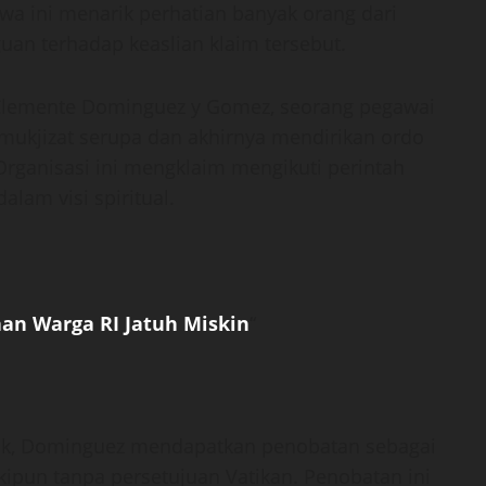
wa ini menarik perhatian banyak orang dari
uan terhadap keaslian klaim tersebut.
 Clemente Dominguez y Gomez, seorang pegawai
 mukjizat serupa dan akhirnya mendirikan ordo
 Organisasi ini mengklaim mengikuti perintah
lam visi spiritual.
aan Warga RI Jatuh Miskin
“
olik, Dominguez mendapatkan penobatan sebagai
pun tanpa persetujuan Vatikan. Penobatan ini