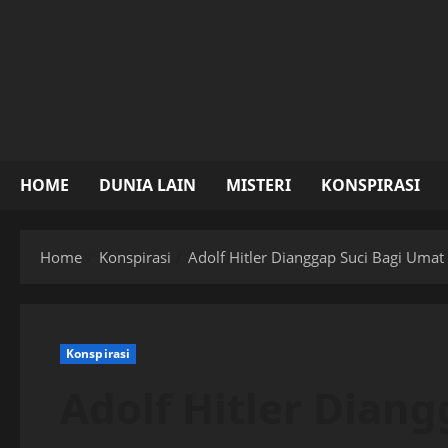
Skip
to
content
HOME
DUNIA LAIN
MISTERI
KONSPIRASI
Home
Konspirasi
Adolf Hitler Dianggap Suci Bagi Umat
Konspirasi
Adolf Hitler Dian