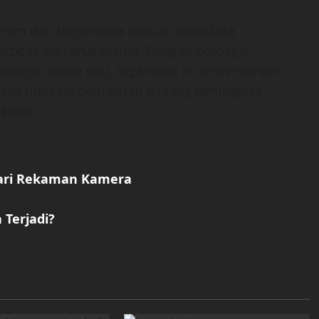
strem dari bagaimana sebuah sekte bisa
rbeda dari arus utama. Dengan berbagai
sebagai orang suci, organisasi ini terus menarik
reka menjadi peringatan tentang pentingnya
sehat.
 dari Rekaman Kamera
 Terjadi?