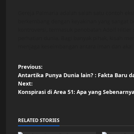
Gereja Palmaria adalah salah satu contoh ek
berkembang dengan keyakinan yang sangat be
kontroversi, termasuk penobatan Adolf Hitler 
perhatian dunia. Bagi banyak pihak, kisah me
menjaga keseimbangan antara iman dan akal 
P
Previous:
Antartika Punya Dunia lain? : Fakta Baru
o
Next:
s
Konspirasi di Area 51: Apa yang Sebenarnya
t
n
RELATED STORIES
a