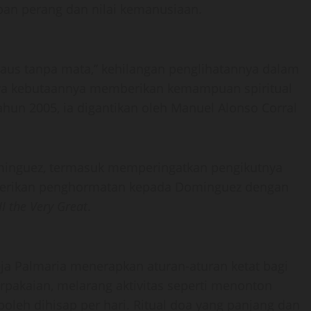
ban perang dan nilai kemanusiaan.
aus tanpa mata,” kehilangan penglihatannya dalam
wa kebutaannya memberikan kemampuan spiritual
ahun 2005, ia digantikan oleh Manuel Alonso Corral
Dominguez, termasuk memperingatkan pengikutnya
emberikan penghormatan kepada Dominguez dengan
I the Very Great
.
ja Palmaria menerapkan aturan-aturan ketat bagi
pakaian, melarang aktivitas seperti menonton
leh dihisap per hari. Ritual doa yang panjang dan