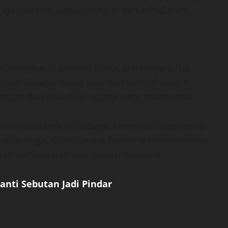
eja menjadi bagian integral dari kehidupan
 pengikut di seluruh dunia, ajarannya terus
itler sebagai orang suci dan doktrin-doktrin
angan dari nilai-nilai agama yang sebenarnya.
enomena unik ini sebagai cerminan bagaimana
ak terduga. Kisah Gereja Palmaria menunjukkan
n spiritual dan interpretasi manusia.
Ganti Sebutan Jadi Pindar
”