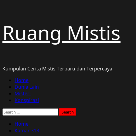
Skip
Ruang Mistis
to
content
Kumpulan Cerita Mistis Terbaru dan Terpercaya
Primary
Home
Menu
Dunia Lain
Misteri
Konspirasi
Search
for:
Home
Kamar 313