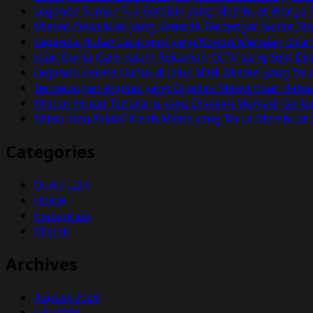
Angker
Legenda Sumur Tua Berbisik yang Membuat Warga T
yang
Misteri Desa Mati yang Kembali Terdengar Suara T
Viral
Legenda Hutan Larangan yang Konon Menelan Orang 
Jejak Dunia Gaib dalam Rekaman CCTV yang Sulit Dij
Legenda Kereta Hantu di Jalur Mati, Misteri yang 
Terowongan Angker yang Diyakini Menyimpan Rahas
Misteri Hutan Terlarang yang Diyakini Menjadi Ger
Mitos atau Fakta? Kisah Mistis yang Terus Membuat
Categories
Dunia Lain
Home
Konspirasi
Misteri
Archives
August 2026
July 2026