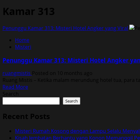
Kamar 313
Penunggu Kamar 313: Misteri Hotel Angker yang Viral
Home
Misteri
Penunggu Kamar 313: Misteri Hotel Angker yan
ruangmistis
Posted on 10 months ago
Ruang Mistis – Ketika malam merundung hotel tua, para t
Read
Read More
more
Search
about
Search
Penunggu
Kamar
Recent Posts
313:
Misteri
Misteri Rumah Kosong dengan Lampu Selalu Menyal
Hotel
Kisah Jembatan Berhantu yang Konon Memanggil Pen