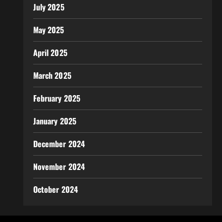
July 2025
May 2025
April 2025
March 2025
February 2025
January 2025
December 2024
November 2024
October 2024