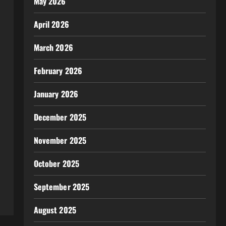
May 2026
April 2026
March 2026
February 2026
January 2026
December 2025
November 2025
October 2025
September 2025
August 2025