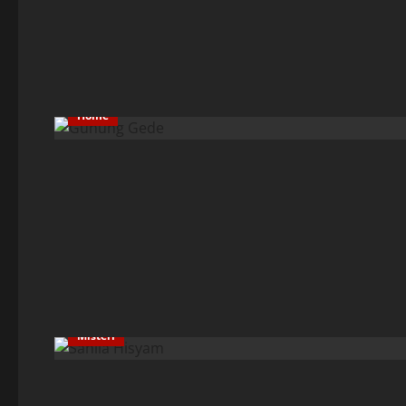
Home
Misteri