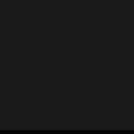
Membingungkan
Para
Ahli