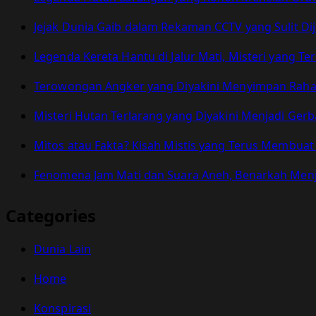
Jejak Dunia Gaib dalam Rekaman CCTV yang Sulit Dij
Legenda Kereta Hantu di Jalur Mati, Misteri yang 
Terowongan Angker yang Diyakini Menyimpan Raha
Misteri Hutan Terlarang yang Diyakini Menjadi Ger
Mitos atau Fakta? Kisah Mistis yang Terus Membua
Fenomena Jam Mati dan Suara Aneh, Benarkah Menj
Categories
Dunia Lain
Home
Konspirasi