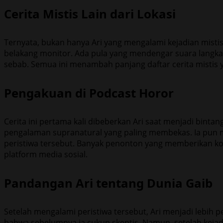
Cerita Mistis Lain dari Lokasi
Ternyata, bukan hanya Ari yang mengalami kejadian misti
belakang monitor. Ada pula yang mendengar suara langkah 
sebab. Semua ini menambah panjang daftar cerita mistis ya
Pengakuan di Podcast Horor
Cerita ini pertama kali dibeberkan Ari saat menjadi bint
pengalaman supranatural yang paling membekas. Ia pun m
peristiwa tersebut. Banyak penonton yang memberikan kome
platform media sosial.
Pandangan Ari tentang Dunia Gaib
Setelah mengalami peristiwa tersebut, Ari menjadi lebih
bahwa sebelumnya ia cukup skeptis. Namun, setelah kejadian