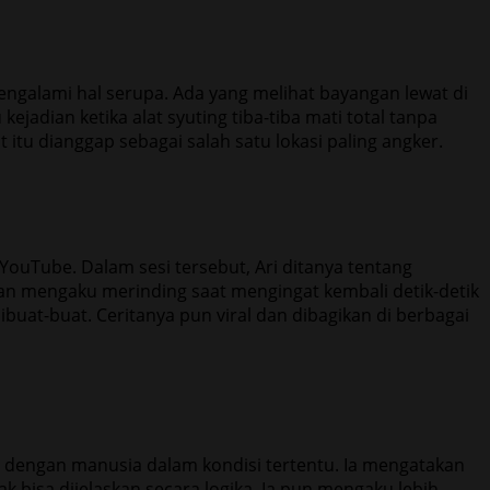
ngalami hal serupa. Ada yang melihat bayangan lewat di
adian ketika alat syuting tiba-tiba mati total tanpa
itu dianggap sebagai salah satu lokasi paling angker.
YouTube. Dalam sesi tersebut, Ari ditanya tentang
an mengaku merinding saat mengingat kembali detik-detik
uat-buat. Ceritanya pun viral dan dibagikan di berbagai
i dengan manusia dalam kondisi tertentu. Ia mengatakan
k bisa dijelaskan secara logika. Ia pun mengaku lebih