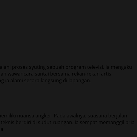
ani proses syuting sebuah program televisi. Ia mengaku
uah wawancara santai bersama rekan-rekan artis.
g ia alami secara langsung di lapangan.
 memiliki nuansa angker. Pada awalnya, suasana berjalan
eknis berdiri di sudut ruangan. Ia sempat memanggil pria
a.