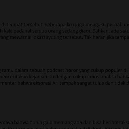
s di tempat tersebut. Beberapa kru juga mengaku pernah me
kaki padahal semua orang sedang diam. Bahkan, ada satu kej
ng mewarnai lokasi syuting tersebut. Tak heran jika tempat 
ang tamu dalam sebuah podcast horor yang cukup populer di 
enceritakan kejadian itu dengan cukup emosional. Ia bahk
ntar bahwa ekspresi Ari tampak sangat tulus dan tidak dib
 percaya bahwa dunia gaib memang ada dan bisa berinteraks
 itu, ia menyadari bahwa ada hal-hal di dunia ini yang tida