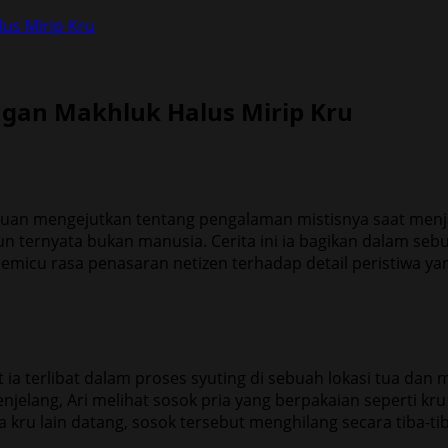
us Mirip Kru
ngan Makhluk Halus Mirip Kru
uan mengejutkan tentang pengalaman mistisnya saat menjal
n ternyata bukan manusia. Cerita ini ia bagikan dalam seb
micu rasa penasaran netizen terhadap detail peristiwa yan
t ia terlibat dalam proses syuting di sebuah lokasi tua dan
lang, Ari melihat sosok pria yang berpakaian seperti kru t
kru lain datang, sosok tersebut menghilang secara tiba-tib