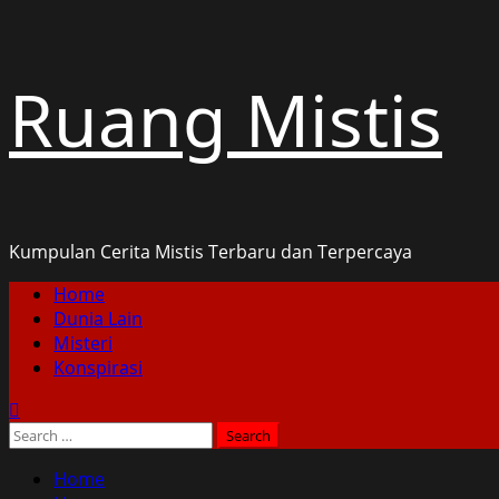
Skip
Ruang Mistis
to
content
Kumpulan Cerita Mistis Terbaru dan Terpercaya
Primary
Home
Menu
Dunia Lain
Misteri
Konspirasi
Search
for:
Home