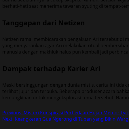
berhati-hati saat menerima tawaran syuting di tempat-tem
Tanggapan dari Netizen
Netizen ramai membicarakan pengakuan Ari tersebut di med
yang menyarankan agar Ari melakukan ritual pembersihan
manusia dengan makhluk halus pun kembali jadi perbinca
Dampak terhadap Karier Ari
Meski bersinggungan dengan dunia mistis, cerita ini tida
terlihat jujur dan terbuka. Beberapa produser acara bah
kemungkinan untuk mengeksplorasi tema tersebut. Namun,
Post
Previous:
Misteri Konspirasi Perbedaan Hujan Meteor Ly
Next:
Keangkeran Gua Ngerong di Tuban yang Bikin Warg
navigation