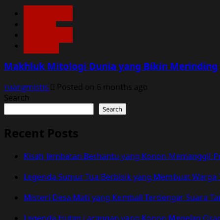
Dunia Lain
Home
Konspirasi
Misteri
Makhluk Mitologi Dunia yang Bikin Merinding
ruangmistis
Posted on 6 months ago
Search
Search
Recent Posts
Kisah Jembatan Berhantu yang Konon Memanggil Pe
Legenda Sumur Tua Berbisik yang Membuat Warga 
Misteri Desa Mati yang Kembali Terdengar Suara 
Legenda Hutan Larangan yang Konon Menelan Orang