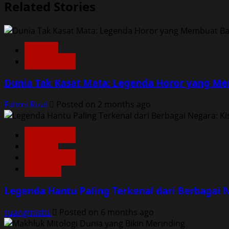
Related Stories
Home
Konspirasi
Dunia Tak Kasat Mata: Legenda Horor yang Mem
Fahmi Rizal
Posted on 2 months ago
Dunia Lain
Home
Konspirasi
Misteri
Legenda Hantu Paling Terkenal dari Berbagai N
ruangmistis
Posted on 6 months ago