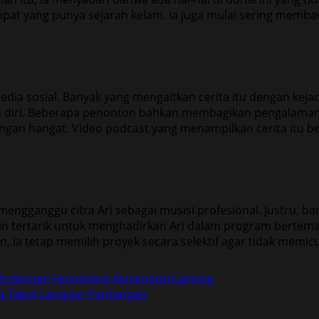
pat yang punya sejarah kelam. Ia juga mulai sering membaw
ia sosial. Banyak yang mengaitkan cerita itu dengan kejadi
 diri. Beberapa penonton bahkan membagikan pengalaman pr
ngan hangat. Video podcast yang menampilkan cerita itu b
k mengganggu citra Ari sebagai musisi profesional. Justru,
kan tertarik untuk menghadirkan Ari dalam program bertem
 ia tetap memilih proyek secara selektif agar tidak memi
rid dengan Fenomena Astronomi Lainnya
a Takut Langgar Pantangan