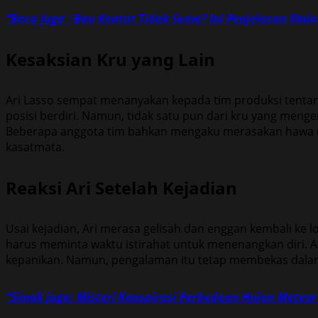
“Baca Juga : Bau Kentut Tidak Sama? Ini Penjelasan Ilmi
Kesaksian Kru yang Lain
Ari Lasso sempat menanyakan kepada tim produksi tentang 
posisi berdiri. Namun, tidak satu pun dari kru yang menge
Beberapa anggota tim bahkan mengaku merasakan hawa ding
kasatmata.
Reaksi Ari Setelah Kejadian
Usai kejadian, Ari merasa gelisah dan enggan kembali ke l
harus meminta waktu istirahat untuk menenangkan diri. A
kepanikan. Namun, pengalaman itu tetap membekas dalam
“Simak juga: Misteri Konspirasi Perbedaan Hujan Meteo