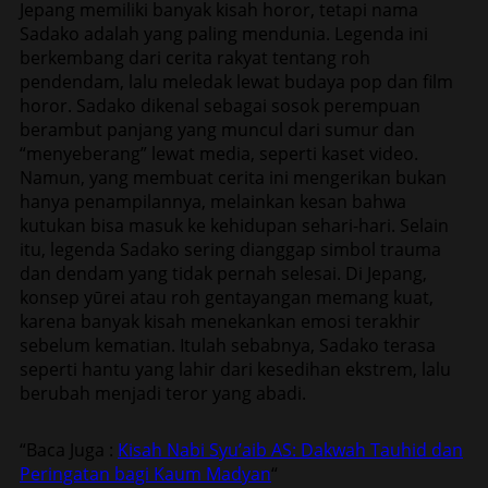
Jepang memiliki banyak kisah horor, tetapi nama
Sadako adalah yang paling mendunia. Legenda ini
berkembang dari cerita rakyat tentang roh
pendendam, lalu meledak lewat budaya pop dan film
horor. Sadako dikenal sebagai sosok perempuan
berambut panjang yang muncul dari sumur dan
“menyeberang” lewat media, seperti kaset video.
Namun, yang membuat cerita ini mengerikan bukan
hanya penampilannya, melainkan kesan bahwa
kutukan bisa masuk ke kehidupan sehari-hari. Selain
itu, legenda Sadako sering dianggap simbol trauma
dan dendam yang tidak pernah selesai. Di Jepang,
konsep yūrei atau roh gentayangan memang kuat,
karena banyak kisah menekankan emosi terakhir
sebelum kematian. Itulah sebabnya, Sadako terasa
seperti hantu yang lahir dari kesedihan ekstrem, lalu
berubah menjadi teror yang abadi.
“Baca Juga :
Kisah Nabi Syu’aib AS: Dakwah Tauhid dan
Peringatan bagi Kaum Madyan
“