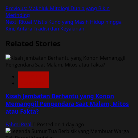
Post
Previous:
Makhluk Mitologi Dunia yang Bikin
Merinding
navigation
Next:
Ritual Mistis Kuno yang Masih Hidup hingga
Kini, Antara Tradisi dan Keyakinan
Related Stories
Dunia Lain
Konspirasi
Kisah Jembatan Berhantu yang Konon
Memanggil Pengendara Saat Malam, Mitos
atau Fakta?
Fahmi Rizal
Posted on 1 day ago