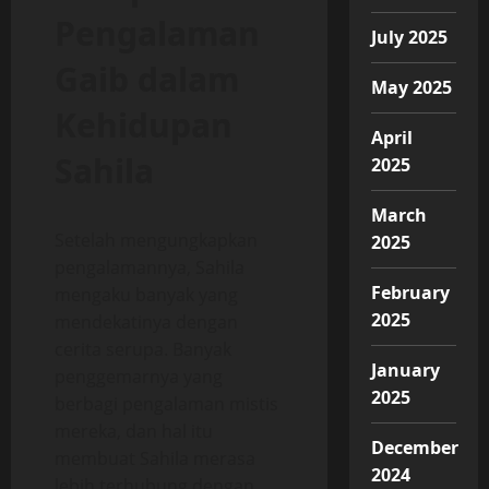
Pengalaman
July 2025
Gaib dalam
May 2025
Kehidupan
April
Sahila
2025
March
Setelah mengungkapkan
2025
pengalamannya, Sahila
February
mengaku banyak yang
2025
mendekatinya dengan
cerita serupa. Banyak
January
penggemarnya yang
2025
berbagi pengalaman mistis
mereka, dan hal itu
December
membuat Sahila merasa
2024
lebih terhubung dengan