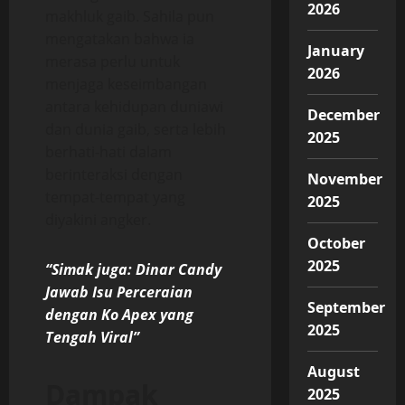
2026
makhluk gaib. Sahila pun
mengatakan bahwa ia
January
merasa perlu untuk
2026
menjaga keseimbangan
antara kehidupan duniawi
December
dan dunia gaib, serta lebih
2025
berhati-hati dalam
berinteraksi dengan
November
tempat-tempat yang
2025
diyakini angker.
October
2025
“Simak juga: Dinar Candy
Jawab Isu Perceraian
September
dengan Ko Apex yang
2025
Tengah Viral”
August
Dampak
2025