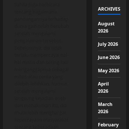
Sahila juga berbicara
ARCHIVES
tentang bagaimana
pandangannya terhadap
August
dunia gaib telah berubah
2026
setelah mengalami
pengalaman tersebut.
July 2026
Sebelumnya, dia tidak
terlalu mempercayai hal-
June 2026
hal mistis dan sering kali
menganggapnya sebagai
May 2026
mitos atau cerita yang
dilebih-lebihkan. Namun,
April
setelah mengalami
2026
langsung kejadian aneh
March
dan menakutkan itu, dia
2026
mulai lebih menghargai
kepercayaan masyarakat
February
tentang keberadaan