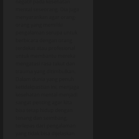
negatif pada kesehatan
mental seseorang. Dia juga
menyarankan agar orang-
orang yang memiliki
pengalaman serupa untuk
berbicara dengan orang
terdekat atau profesional
untuk membantu mereka
mengatasi rasa takut dan
trauma yang ditimbulkan.
Dalam dunia yang penuh
ketidakpastian ini, menjaga
kesehatan mental menjadi
sangat penting agar kita
bisa tetap hidup dengan
tenang dan seimbang,
terlepas dari pengalaman
yang tidak bisa dijelaskan