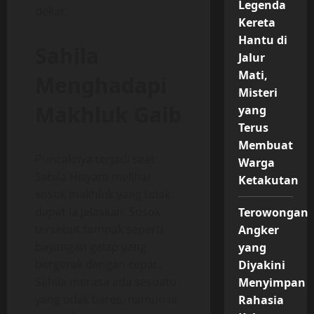
Legenda
dekat.
Kereta
Hantu di
Sahila
Jalur
Mati,
Menghadapi
Misteri
Makhluk Gaib
yang
Terus
Membuat
Puncaknya terjadi saat
Warga
Sahila Hisyam melihat
Ketakutan
sosok makhluk yang tidak
dapat ia jelaskan. Sosok
Terowongan
tersebut tampak seperti
Angker
bayangan gelap yang
yang
bergerak dengan cepat.
Diyakini
Sahila merasa ada sesuatu
Menyimpan
yang tidak beres, namun ia
Rahasia