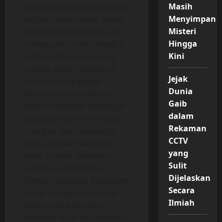
Masih
sebagai tempat yang sering
Menyimpan
terjadi hal-hal aneh. Sahila
Misteri
menceritakan bahwa saat
Hingga
memasuki rumah tersebut,
Kini
ia merasakan suhu yang
sangat dingin meskipun
Jejak
hari itu cukup panas.
Dunia
Keanehan mulai terjadi
Gaib
ketika ia melihat bayangan-
dalam
bayangan samar di sudut
Rekaman
ruangan dan mendengar
CCTV
suara langkah kaki yang
yang
tidak terlihat. Meskipun
Sulit
awalnya ia mengira itu
Dijelaskan
hanya halusinasi, ketakutan
Secara
mulai menguasai dirinya
Ilmiah
ketika suara tersebut
semakin keras dan semakin