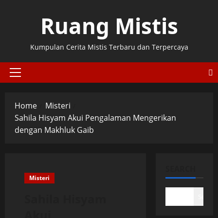
Skip
Ruang Mistis
to
content
Kumpulan Cerita Mistis Terbaru dan Terpercaya
Primary
Menu
Home
Misteri
Sahila Hisyam Akui Pengalaman Mengerikan
dengan Makhluk Gaib
SEARCH
Misteri
Sahila Hisyam
Search
Akui