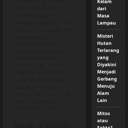
mencoba tetap tenang.
Kelam
Namun, saat makhluk
dari
tersebut semakin
Masa
mendekat, tubuhnya mulai
Lampau
merasa lemas, seolah-olah
Misteri
ada kekuatan yang
Hutan
menahannya untuk
Terlarang
bergerak. Dia merasa
yang
seperti terperangkap di
Diyakini
dalam ruangan tersebut,
Menjadi
tidak bisa melarikan diri.
Gerbang
Dalam kondisi ketakutan
Menuju
yang ekstrem, Sahila
Alam
akhirnya melarikan diri dari
Lain
rumah itu dan merasa
kelelahan yang luar biasa.
Mitos
atau
Reaksi Sahila
Fakta?