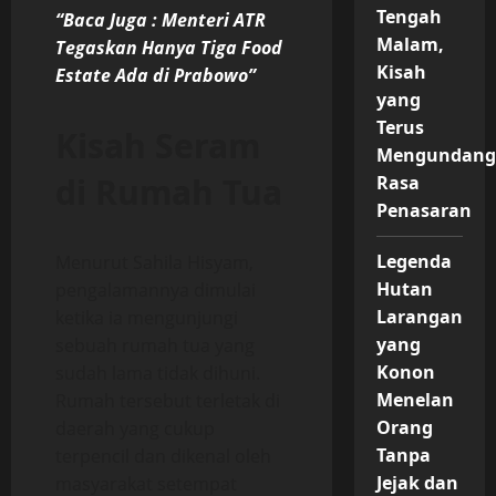
Tengah
“Baca Juga : Menteri ATR
Malam,
Tegaskan Hanya Tiga Food
Kisah
Estate Ada di Prabowo”
yang
Terus
Kisah Seram
Mengundan
di Rumah Tua
Rasa
Penasaran
Legenda
Menurut Sahila Hisyam,
Hutan
pengalamannya dimulai
Larangan
ketika ia mengunjungi
yang
sebuah rumah tua yang
Konon
sudah lama tidak dihuni.
Menelan
Rumah tersebut terletak di
Orang
daerah yang cukup
Tanpa
terpencil dan dikenal oleh
Jejak dan
masyarakat setempat