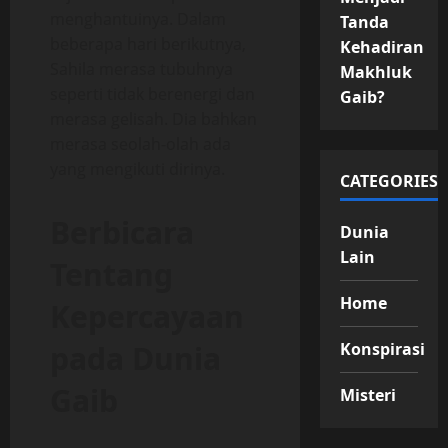
menghantuinya. Dalam
Tanda
beberapa hari berikutnya,
Kehadiran
Sahila merasa tubuhnya
Makhluk
seperti tidak berenergi dan
Gaib?
merasa gelisah. Dia bahkan
merasa seolah-olah ada
yang mengikuti dirinya.
CATEGORIES
Berbicara
Dunia
Lain
Tentang
Home
Kepercayaan
pada Dunia
Konspirasi
Gaib
Misteri