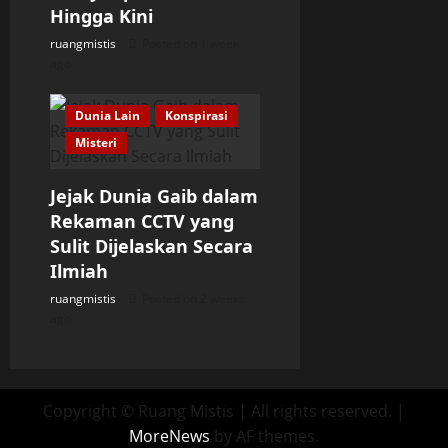
Hingga Kini
ruangmistis
Posted on 1 week
ago
Dunia Lain
Konspirasi
Misteri
Jejak Dunia Gaib dalam
Rekaman CCTV yang
Sulit Dijelaskan Secara
Ilmiah
ruangmistis
Posted on 2 weeks
ago
Copyright © Ruang Mistis | All rights reserved.
|
MoreNews
by AF themes.