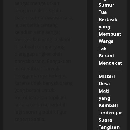
sangat mengejutkan
Sumur
dengan makhluk gaib.
Tua
Dalam sebuah wawancara,
Berbisik
ia bercerita tentang
yang
kejadian yang sangat
Membuat
mengerikan yang ia alami
Warga
di sebuah tempat yang
Tak
dianggap angker oleh
Berani
banyak orang. Pengakuan
Mendekat
ini membuat banyak
penggemarnya terkejut,
Misteri
karena tidak banyak orang
Desa
yang berani untuk
Mati
membicarakan topik ini
yang
secara terbuka, terlebih
Kembali
lagi seorang publik figur
Terdengar
seperti Sahila.
Suara
Tangisan