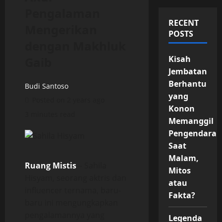
Pengalaman
RECENT
Mengerikan
POSTS
dengan Makhluk
Kisah
Gaib
Jembatan
Berhantu
Budi Santoso
yang
Posted on 2 years ago
Konon
3 minutes read
Memanggil
Pengendara
Saat
Malam,
Ruang Mistis
– Sahila
Mitos
Hisyam, seorang aktris dan
atau
influencer ternama, baru-
Fakta?
baru ini mengungkapkan
pengalamannya yang
Legenda