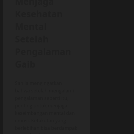
Menjaga
Kesehatan
Mental
Setelah
Pengalaman
Gaib
Sahila mengingatkan
bahwa setelah mengalami
pengalaman seperti itu,
penting untuk menjaga
keseimbangan mental dan
emosi. Ketakutan yang
berlebihan bisa berdampak