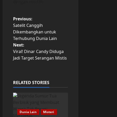
dengan mudah.
P
Previous:
Satelit Canggih
o
Dikembangkan untuk
Terhubung Dunia Lain
s
Next:
t
Viral! Dinar Candy Diduga
Jadi Target Serangan Mistis
n
a
RELATED STORIES
v
i
g
Dunia Lain
Misteri