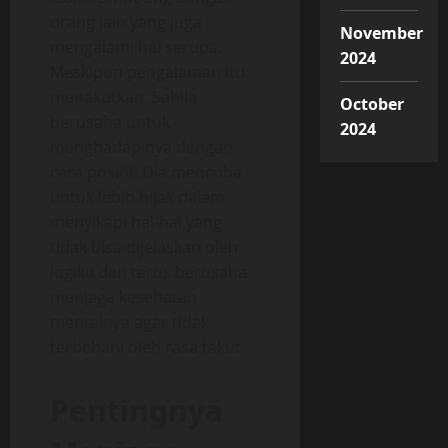
orang lain yang juga
November
mengalami hal serupa.
2024
Meskipun pengalaman itu
menakutkan, Sahila
October
berusaha untuk
2024
menghadapinya dengan
cara positif. Dia mencoba
untuk lebih bijak dalam
menyikapi hal-hal yang
tidak bisa dijelaskan oleh
logika dan terus berusaha
menjaga kesehatan
mentalnya agar tidak
terbebani oleh rasa takut.
Pentingnya