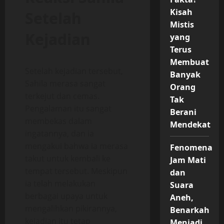
Kisah
Setelah
Mistis
Kejadian
yang
Terus
Membuat
Setelah kejadian tersebut,
Banyak
Sahila merasa sangat
Orang
terkejut dan cemas.
Tak
Pengalaman itu sangat
Berani
membekas dalam
Mendekat
ingatannya, dan ia
mengakui bahwa ia merasa
Fenomena
takut untuk kembali ke
Jam Mati
tempat tersebut. Meskipun
dan
ia telah melakukan
Suara
berbagai upaya untuk
Aneh,
mengalihkan pikirannya,
Benarkah
kejadian itu tetap
Menjadi