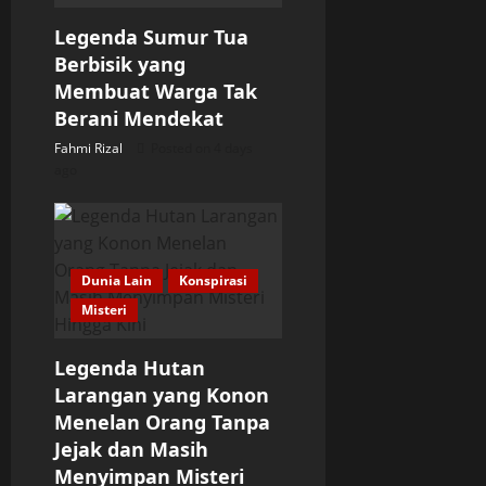
a
Legenda Sumur Tua
t
Berbisik yang
Membuat Warga Tak
i
Berani Mendekat
o
Fahmi Rizal
Posted on 4 days
ago
n
Dunia Lain
Konspirasi
Misteri
Legenda Hutan
Larangan yang Konon
Menelan Orang Tanpa
Jejak dan Masih
Menyimpan Misteri