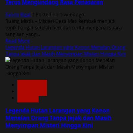
Terus Mengundang Rasa Penasaran
Mendekat
Fahmi Rizal
Posted on 1 week ago
Ruang Mistis – Misteri Desa Mati kembali menjadi
topik hangat setelah beredar cerita mengenai suara
tangisan yang...
Read
Read More
more
Legenda Hutan Larangan yang Konon Menelan Orang
about
Tanpa Jejak dan Masih Menyimpan Misteri Hingga Kini
Misteri
Desa
Mati
yang
Dunia Lain
Kembali
Konspirasi
Terdengar
Misteri
Suara
Tangisan
Legenda Hutan Larangan yang Konon
Tengah
Menelan Orang Tanpa Jejak dan Masih
Malam,
Menyimpan Misteri Hingga Kini
Kisah
yang