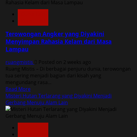
Kereta
Hantu
Dunia Lain
di
Konspirasi
Jalur
Mati,
Terowongan Angker yang Diyakini
Misteri
Menyimpan Rahasia Kelam dari Masa
yang
Lampau
Terus
Membuat
ruangmistis
Posted on 2 weeks ago
Warga
Ruang Mistis – Di berbagai penjuru dunia, terowongan
Ketakutan
tua sering menjadi bagian dari kisah yang
mengundang rasa...
Read
Read More
more
Misteri Hutan Terlarang yang Diyakini Menjadi
about
Gerbang Menuju Alam Lain
Terowongan
Angker
yang
Dunia Lain
Diyakini
Konspirasi
Menyimpan