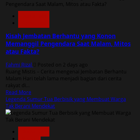
Rumah
Kosong
Dunia Lain
dengan
Konspirasi
Lampu
Selalu
Kisah Jembatan Berhantu yang Konon
Menyala,
Memanggil Pengendara Saat Malam, Mitos
Siapa
atau Fakta?
yang
Menghidupkannya?
Fahmi Rizal
Posted on 2 days ago
Ruang Mistis – Cerita mengenai Jembatan Berhantu
Malam Hari telah lama menjadi bagian dari cerita
rakyat di...
Read
Read More
more
Legenda Sumur Tua Berbisik yang Membuat Warga
about
Tak Berani Mendekat
Kisah
Jembatan
Berhantu
Dunia Lain
yang
Misteri