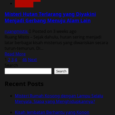
Misteri
Rahasia
Kelam
Misteri Hutan Terlarang yang Diyakini
dari
Menjadi Gerbang Menuju Alam Lain
Masa
Lampau
ruangmistis
Posted on 3 weeks ago
Ruang Mistis – Sejak dahulu, hutan sering menjadi
latar berbagai kisah misterius yang diwariskan secara
turun-temurun. Di...
Read
Read More
Posts
more
1
2
3
4
…
46
Next
about
Search
pagination
Misteri
Search
Hutan
Terlarang
Recent Posts
yang
Diyakini
Misteri Rumah Kosong dengan Lampu Selalu
Menjadi
Menyala, Siapa yang Menghidupkannya?
Gerbang
Menuju
Kisah Jembatan Berhantu yang Konon