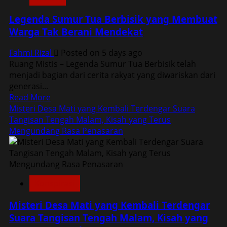
Konon
Memanggil
Legenda Sumur Tua Berbisik yang Membuat
Pengendara
Warga Tak Berani Mendekat
Saat
Malam,
Fahmi Rizal
Posted on 5 days ago
Mitos
Ruang Mistis – Legenda Sumur Tua Berbisik telah
atau
menjadi bagian dari cerita rakyat yang diwariskan dari
Fakta?
generasi...
Read
Read More
more
Misteri Desa Mati yang Kembali Terdengar Suara
about
Tangisan Tengah Malam, Kisah yang Terus
Legenda
Mengundang Rasa Penasaran
Sumur
Tua
Berbisik
yang
Konspirasi
Membuat
Warga
Misteri Desa Mati yang Kembali Terdengar
Tak
Suara Tangisan Tengah Malam, Kisah yang
Berani