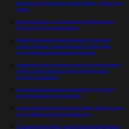
Alam
Memanggil Pengendara Saat Malam, Mitos atau
Lain
Fakta?
Legenda Sumur Tua Berbisik yang Membuat
Warga Tak Berani Mendekat
Misteri Desa Mati yang Kembali Terdengar
Suara Tangisan Tengah Malam, Kisah yang
Terus Mengundang Rasa Penasaran
Legenda Hutan Larangan yang Konon Menelan
Orang Tanpa Jejak dan Masih Menyimpan
Misteri Hingga Kini
Jejak Dunia Gaib dalam Rekaman CCTV yang
Sulit Dijelaskan Secara Ilmiah
Legenda Kereta Hantu di Jalur Mati, Misteri yang
Terus Membuat Warga Ketakutan
Terowongan Angker yang Diyakini Menyimpan