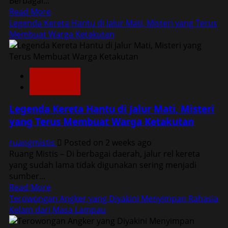
Berbagai...
Hingga
Read
Read More
Kini
more
Legenda Kereta Hantu di Jalur Mati, Misteri yang Terus
about
Membuat Warga Ketakutan
Jejak
Dunia
Gaib
Dunia Lain
dalam
Konspirasi
Rekaman
CCTV
Legenda Kereta Hantu di Jalur Mati, Misteri
yang
yang Terus Membuat Warga Ketakutan
Sulit
Dijelaskan
ruangmistis
Posted on 2 weeks ago
Secara
Ruang Mistis – Di berbagai daerah, jalur rel kereta
Ilmiah
yang sudah lama tidak digunakan sering menjadi
sumber...
Read
Read More
more
Terowongan Angker yang Diyakini Menyimpan Rahasia
about
Kelam dari Masa Lampau
Legenda