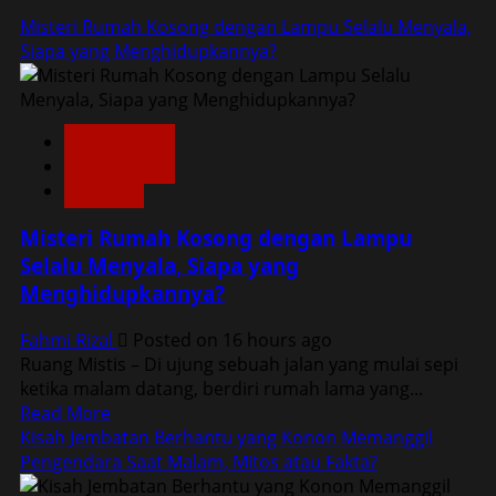
Misteri Rumah Kosong dengan Lampu Selalu Menyala,
Siapa yang Menghidupkannya?
Dunia Lain
Konspirasi
Misteri
Misteri Rumah Kosong dengan Lampu
Selalu Menyala, Siapa yang
Menghidupkannya?
Fahmi Rizal
Posted on 16 hours ago
Ruang Mistis – Di ujung sebuah jalan yang mulai sepi
ketika malam datang, berdiri rumah lama yang...
Read
Read More
more
Kisah Jembatan Berhantu yang Konon Memanggil
about
Pengendara Saat Malam, Mitos atau Fakta?
Misteri