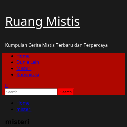
Skip
Ruang Mistis
to
content
Kumpulan Cerita Mistis Terbaru dan Terpercaya
Primary
Home
Menu
Dunia Lain
Misteri
Konspirasi
Search
for:
Home
misteri
misteri