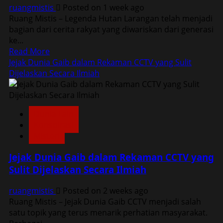
ruangmistis
Posted on 1 week ago
Terus
Ruang Mistis – Legenda Hutan Larangan telah menjadi
Mengundang
bagian dari cerita rakyat yang diwariskan dari generasi
Rasa
ke...
Penasaran
Read
Read More
more
Jejak Dunia Gaib dalam Rekaman CCTV yang Sulit
about
Dijelaskan Secara Ilmiah
Legenda
Hutan
Larangan
Dunia Lain
yang
Konspirasi
Konon
Misteri
Menelan
Orang
Jejak Dunia Gaib dalam Rekaman CCTV yang
Tanpa
Sulit Dijelaskan Secara Ilmiah
Jejak
dan
ruangmistis
Posted on 2 weeks ago
Masih
Ruang Mistis – Jejak Dunia Gaib CCTV menjadi salah
Menyimpan
satu topik yang terus menarik perhatian masyarakat.
Misteri