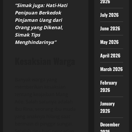
2026
“Simak juga: Hati-Hati
Penipuan Berkedok
July 2026
Pinjaman Uang dari
Orang yang Dikenal,
June 2026
Simak Tips
May 2026
Menghindarinya”
April 2026
Kesaksian Warga
March 2026
Banyak warga yang
February
memberikan kesaksian
2026
tentang keajaiban Mang
Ade. Salah satunya adalah
January
Ibu Rina, seorang ibu muda
2026
yang anaknya hilang saat
bermain di pinggir sungai.
December
Setelah tiga hari pencarian
2025