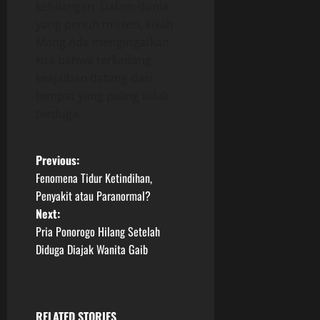
kehilangan. Dalam dunia
yang penuh misteri, kisah
Mang Ade mengingatkan
kita bahwa terkadang
keajaiban datang dari
tempat yang paling tidak
terduga.
P
Previous:
Fenomena Tidur Ketindihan,
o
Penyakit atau Paranormal?
Next:
s
Pria Ponorogo Hilang Setelah
t
Diduga Diajak Wanita Gaib
n
a
RELATED STORIES