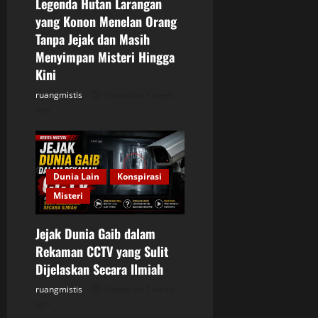
Legenda Hutan Larangan
yang Konon Menelan Orang
Tanpa Jejak dan Masih
Menyimpan Misteri Hingga
Kini
ruangmistis
Posted on 1 week
ago
Dunia Lain
Konspirasi
Misteri
Jejak Dunia Gaib dalam
Rekaman CCTV yang Sulit
Dijelaskan Secara Ilmiah
ruangmistis
Posted on 1 week
ago