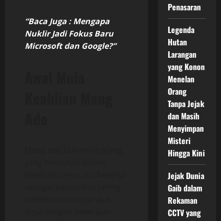
Penasaran
“Baca Juga : Mengapa
Legenda
Nuklir Jadi Fokus Baru
Hutan
Microsoft dan Google?”
Larangan
yang Konon
Awal Mula
Menelan
Orang
Keahlian Mang
Tanpa Jejak
Ade
dan Masih
Menyimpan
Misteri
Mang Ade bukanlah orang
Hingga Kini
yang menonjol dalam
kesehariannya. Dia bekerja
Jejak Dunia
sebagai petani dan sering
Gaib dalam
membantu masyarakat
Rekaman
desa dengan pekerjaan-
CCTV yang