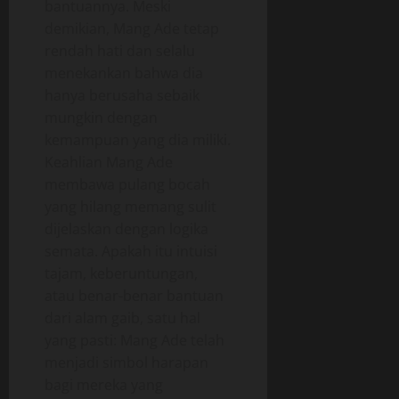
bantuannya. Meski
demikian, Mang Ade tetap
rendah hati dan selalu
menekankan bahwa dia
hanya berusaha sebaik
mungkin dengan
kemampuan yang dia miliki.
Keahlian Mang Ade
membawa pulang bocah
yang hilang memang sulit
dijelaskan dengan logika
semata. Apakah itu intuisi
tajam, keberuntungan,
atau benar-benar bantuan
dari alam gaib, satu hal
yang pasti: Mang Ade telah
menjadi simbol harapan
bagi mereka yang