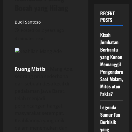
Bocah yang Hilang
RECENT
POSTS
Budi Santoso
Posted on 2 years ago
Kisah
4 minutes read
Jembatan
Berhantu
yang Konon
Memanggil
Ruang Mistis
– Mang Ade,
Pengendara
seorang pria sederhana
Saat Malam,
dari sebuah desa kecil di
Mitos atau
pedalaman Jawa Barat,
Fakta?
telah menjadi
perbincangan hangat
Legenda
masyarakat setempat.
Sumur Tua
Keahliannya yang unik
Berbisik
dalam menemukan dan
yang