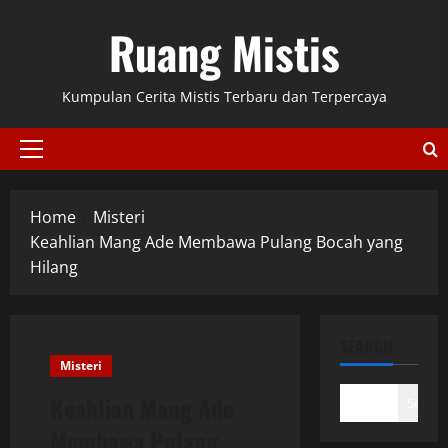
Skip
Ruang Mistis
to
content
Kumpulan Cerita Mistis Terbaru dan Terpercaya
Primary
Menu
Home
Misteri
Keahlian Mang Ade Membawa Pulang Bocah yang
Hilang
SEARCH
Misteri
Keahlian Mang Ade
Search
Membawa Pulang