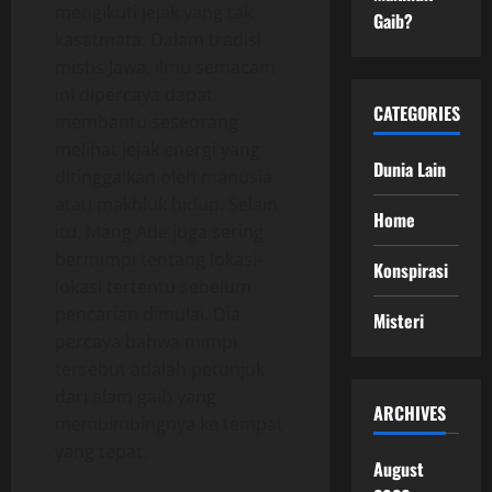
mengikuti jejak yang tak
Gaib?
kasatmata. Dalam tradisi
mistis Jawa, ilmu semacam
ini dipercaya dapat
CATEGORIES
membantu seseorang
melihat jejak energi yang
Dunia Lain
ditinggalkan oleh manusia
atau makhluk hidup. Selain
Home
itu, Mang Ade juga sering
bermimpi tentang lokasi-
Konspirasi
lokasi tertentu sebelum
pencarian dimulai. Dia
Misteri
percaya bahwa mimpi
tersebut adalah petunjuk
dari alam gaib yang
ARCHIVES
membimbingnya ke tempat
yang tepat.
August