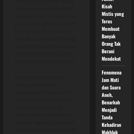
memulai pencarian, Mang
Kisah
Ade biasanya mengambil
Mistis yang
segelas air putih, sejumput
Terus
garam, dan selembar daun
Membuat
pisang. Dia akan duduk di
Banyak
sebuah sudut yang tenang
Orang Tak
sambil memejamkan mata
Berani
dan melafalkan doa yang
Mendekat
hanya dia yang tahu isinya.
Fenomena
Menurut cerita warga,
Jam Mati
Mang Ade memiliki
dan Suara
“pegangan” berupa ilmu
Aneh,
gaib yang didapatkan dari
Benarkah
seorang kiai sepuh di
Menjadi
desanya. Ilmu ini disebut
Tanda
sebagai Ngajaring Langkah,
Kehadiran
sebuah kemampuan untuk
Makhluk