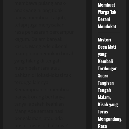
membawa pulang anak-
Membuat
anak yang hilang tidak
Warga Tak
hanya membuat takjub,
Berani
tetapi juga menyisakan
Mendekat
rasa penasaran bercampur
kagum. Dalam banyak
Misteri
kasus, Mang Ade dikenal
Desa Mati
mampu menemukan bocah
yang
yang hilang di tengah
Kembali
hutan belantara atau
Terdengar
bahkan di lokasi-lokasi tak
Suara
terduga lainnya.
Tangisan
Kemampuan ini membuat
Tengah
banyak orang bertanya-
Malam,
tanya: apakah keahlian
Kisah yang
Mang Ade semata hasil
Terus
pengalaman, atau ada
Mengundang
unsur mistis di baliknya?
Rasa