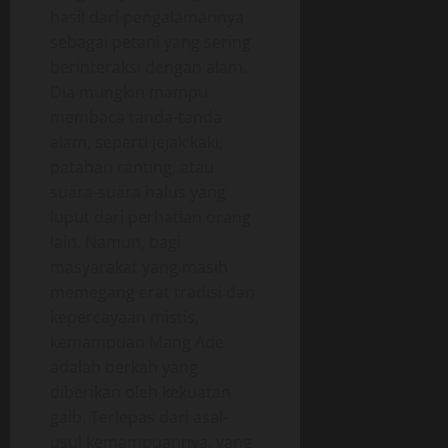
hasil dari pengalamannya
sebagai petani yang sering
berinteraksi dengan alam.
Dia mungkin mampu
membaca tanda-tanda
alam, seperti jejak kaki,
patahan ranting, atau
suara-suara halus yang
luput dari perhatian orang
lain. Namun, bagi
masyarakat yang masih
memegang erat tradisi dan
kepercayaan mistis,
kemampuan Mang Ade
adalah berkah yang
diberikan oleh kekuatan
gaib. Terlepas dari asal-
usul kemampuannya, yang