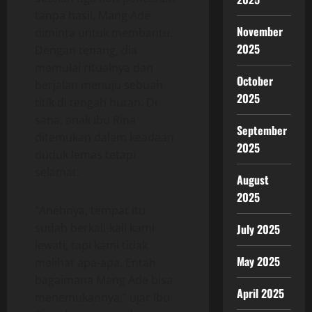
tanpa hasil, Mang Ade
November
diminta untuk membantu.
2025
Dengan tenang, dia
memulai ritualnya dan
October
berjalan menuju sebuah
2025
titik di tengah hutan. Di
sana, anak Ibu Rina
September
ditemukan dalam keadaan
2025
duduk lemas tetapi
selamat.
August
2025
“Anehnya, tempat itu
sudah berkali-kali kami
July 2025
lewati, tapi kami tidak
May 2025
melihat apa-apa. Entah
bagaimana Mang Ade bisa
April 2025
menemukannya,” ujar Ibu