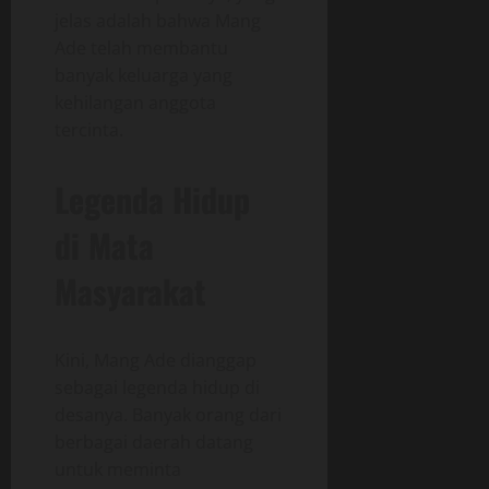
jelas adalah bahwa Mang
Ade telah membantu
banyak keluarga yang
kehilangan anggota
tercinta.
Legenda Hidup
di Mata
Masyarakat
Kini, Mang Ade dianggap
sebagai legenda hidup di
desanya. Banyak orang dari
berbagai daerah datang
untuk meminta