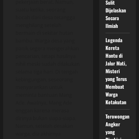
pekerjaan berat. Namun,
Sulit
suatu ketika, seorang
Dijelaskan
bocah dari desa tetangga
Secara
menghilang setelah
Ilmiah
bermain di sekitar hutan
Legenda
bambu. Warga desa yang
Kereta
panik segera mengerahkan
Hantu di
pencarian, tetapi hasilnya
Jalur Mati,
nihil meski sudah dilakukan
Misteri
selama tiga hari. Di tengah
yang Terus
kebingungan, seseorang
Membuat
menyarankan untuk
Warga
meminta bantuan Mang
Ketakutan
Ade. Awalnya, Mang Ade
enggan karena merasa
Terowongan
dirinya bukan siapa-siapa.
Angker
Namun, setelah desakan
yang
warga, dia akhirnya