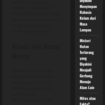
Diyakini
bersedia membantu.
Menyimpan
Anehnya, hanya dalam
Rahasia
waktu beberapa jam, Mang
Kelam dari
Ade berhasil menemukan si
Masa
bocah dalam keadaan
Lampau
lemah tetapi selamat.
Misteri
Ritual dan Unsur
Hutan
Terlarang
Mistis
yang
Diyakini
Menjadi
Keberhasilan Mang Ade
Gerbang
menemukan anak-anak
Menuju
yang hilang sering kali
Alam Lain
dikaitkan dengan ritual
tertentu yang
Mitos atau
dilakukannya. Sebelum
Fakta?