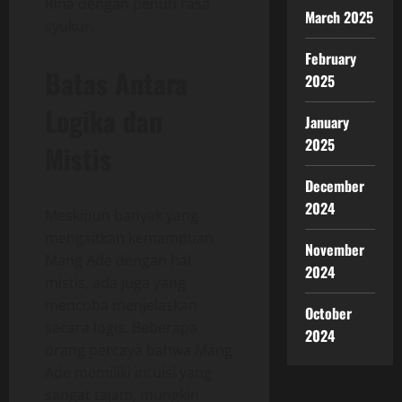
Rina dengan penuh rasa
March 2025
syukur.
February
Batas Antara
2025
Logika dan
January
2025
Mistis
December
2024
Meskipun banyak yang
mengaitkan kemampuan
November
Mang Ade dengan hal
2024
mistis, ada juga yang
mencoba menjelaskan
October
secara logis. Beberapa
2024
orang percaya bahwa Mang
Ade memiliki intuisi yang
sangat tajam, mungkin