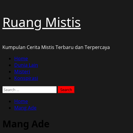
Skip
Ruang Mistis
to
content
Kumpulan Cerita Mistis Terbaru dan Terpercaya
Primary
Home
Menu
Dunia Lain
Misteri
Konspirasi
Search
for:
Home
Mang Ade
Mang Ade