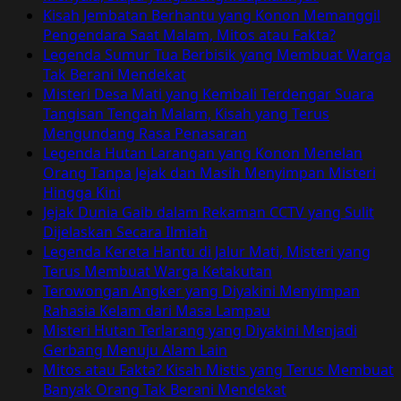
Bocah
Kisah Jembatan Berhantu yang Konon Memanggil
yang
Pengendara Saat Malam, Mitos atau Fakta?
Hilang
Legenda Sumur Tua Berbisik yang Membuat Warga
Tak Berani Mendekat
Misteri Desa Mati yang Kembali Terdengar Suara
Tangisan Tengah Malam, Kisah yang Terus
Mengundang Rasa Penasaran
Legenda Hutan Larangan yang Konon Menelan
Orang Tanpa Jejak dan Masih Menyimpan Misteri
Hingga Kini
Jejak Dunia Gaib dalam Rekaman CCTV yang Sulit
Dijelaskan Secara Ilmiah
Legenda Kereta Hantu di Jalur Mati, Misteri yang
Terus Membuat Warga Ketakutan
Terowongan Angker yang Diyakini Menyimpan
Rahasia Kelam dari Masa Lampau
Misteri Hutan Terlarang yang Diyakini Menjadi
Gerbang Menuju Alam Lain
Mitos atau Fakta? Kisah Mistis yang Terus Membuat
Banyak Orang Tak Berani Mendekat