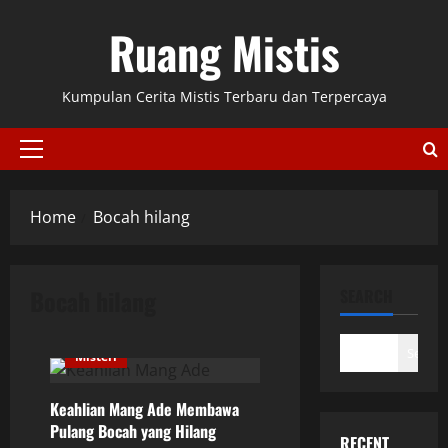
Skip
Ruang Mistis
to
content
Kumpulan Cerita Mistis Terbaru dan Terpercaya
Primary
Menu
Home
Bocah hilang
Bocah hilang
SEARCH
Search
Misteri
Keahlian Mang Ade Membawa
Pulang Bocah yang Hilang
RECENT