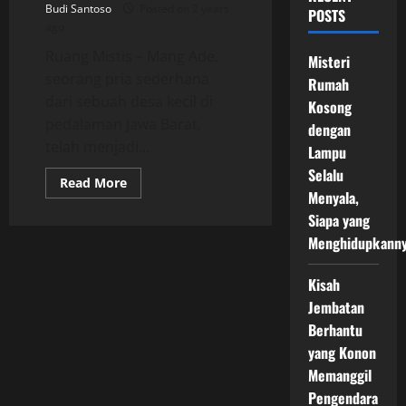
Budi Santoso
Posted on 2 years
POSTS
ago
Ruang Mistis – Mang Ade,
Misteri
seorang pria sederhana
Rumah
dari sebuah desa kecil di
Kosong
pedalaman Jawa Barat,
dengan
telah menjadi...
Lampu
Selalu
Read
Read More
more
Menyala,
about
Siapa yang
Keahlian
Mang
Menghidupkann
Ade
Membawa
Pulang
Kisah
Bocah
yang
Jembatan
Hilang
Berhantu
yang Konon
Memanggil
Pengendara