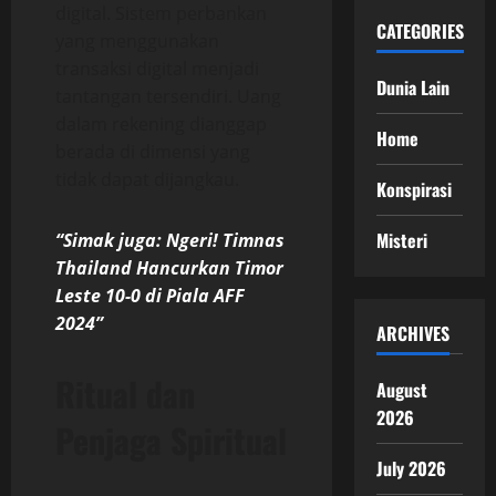
digital. Sistem perbankan
CATEGORIES
yang menggunakan
transaksi digital menjadi
Dunia Lain
tantangan tersendiri. Uang
dalam rekening dianggap
Home
berada di dimensi yang
tidak dapat dijangkau.
Konspirasi
Misteri
“Simak juga: Ngeri! Timnas
Thailand Hancurkan Timor
Leste 10-0 di Piala AFF
2024”
ARCHIVES
Ritual dan
August
2026
Penjaga Spiritual
July 2026