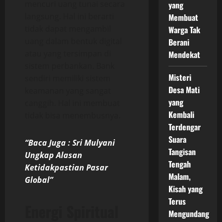
mencuri uang tunai secara
yang
langsung. Hal ini berarti
Membuat
tidak dapat mengambil
Warga Tak
uang dalam bentuk digital
Berani
atau yang tersimpan di
Mendekat
sistem perbankan. Bank
Misteri
sendiri memiliki sistem
Desa Mati
keamanan yang sangat
yang
canggih. Hal ini membuat
Kembali
tidak bisa menembusnya.
Terdengar
Suara
“Baca Juga : Sri Mulyani
Tangisan
Ungkap Alasan
Tengah
Ketidakpastian Pasar
Malam,
Global”
Kisah yang
Terus
Energi Spiritual
Mengundang