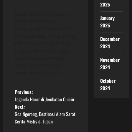
2025
Meski cerita ini berbasis
January
mitos, kepercayaan
2025
tentang tuyul tetap hidup
di masyarakat. Tuyul sering
December
kali dianggap bagian dari
2024
budaya dan tradisi lokal.
Kisah ini yang menjadi
November
salah satu misteri yang
2024
menarik untuk dikaji.
October
2024
P
Previous:
Legenda Horor di Jembatan Cincin
o
Next:
Goa Ngerong, Destinasi Alam Sarat
s
Cerita Mistis di Tuban
t