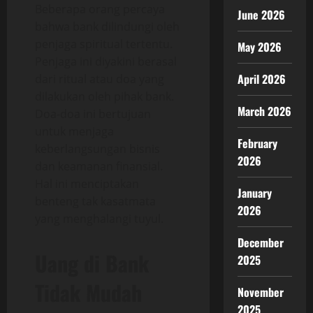
Beberapa orang percaya
June 2026
bahwa bank dilindungi oleh
penjaga spiritual tertentu.
May 2026
Penjaga ini diyakini berasal
April 2026
dari ritual atau doa yang
dilakukan oleh pihak bank.
March 2026
Doa-doa ini bertujuan
untuk menjaga
February
keberlangsungan bisnis
2026
dan keamanan finansial.
Hal ini menciptakan
January
benteng tak kasatmata
2026
yang menghalangi tuyul.
December
Uang di Bank
2025
Tidak Mudah
November
2025