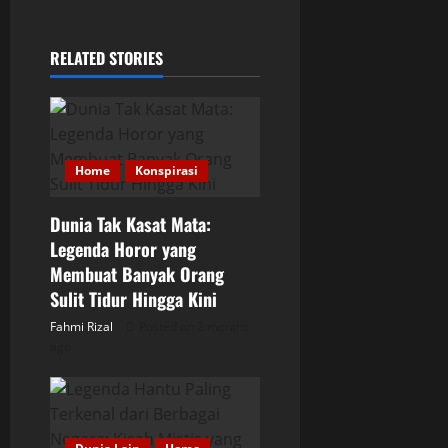
n
RELATED STORIES
a
v
i
Home
Konspirasi
g
Dunia Tak Kasat Mata:
a
Legenda Horor yang
Membuat Banyak Orang
t
Sulit Tidur Hingga Kini
i
Fahmi Rizal
Posted on 2 months
ago
o
n