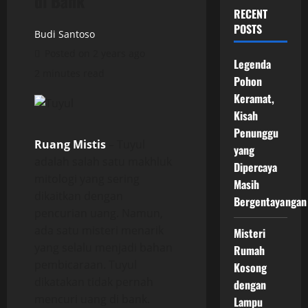
di Bank
RECENT
POSTS
Budi Santoso
Posted on 2 years ago
Legenda
2 minutes read
Pohon
Keramat,
Kisah
Penunggu
Ruang Mistis
– Tuyul
yang
adalah salah satu makhluk
Dipercaya
mitologi yang sering
Masih
dikaitkan dengan
Bergentayangan
pencurian uang. Namun,
ada satu misteri menarik
Misteri
yang selalu menjadi bahan
Rumah
pembicaraan. Tuyul
Kosong
dikatakan tidak pernah
dengan
mencuri uang di bank.
Lampu