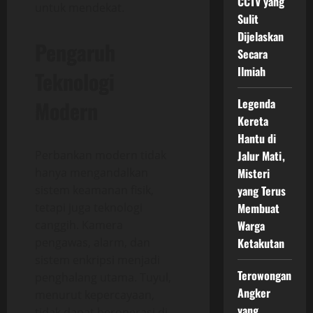
CCTV yang
untuk mendekat.
Sulit
Dijelaskan
Pengaruh
Secara
Ilmiah
Teknologi
Modern
Legenda
Kereta
Hantu di
Perbankan modern tidak
Jalur Mati,
hanya mengandalkan
Misteri
sistem keamanan fisik,
yang Terus
tetapi juga teknologi
Membuat
canggih. Kamera
Warga
pengawas, alarm, dan
Ketakutan
sistem enkripsi menjadi
Terowongan
penghalang utama. Tuyul,
Angker
menurut kepercayaan,
yang
tidak dapat beroperasi di