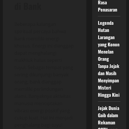
Rasa
di Bank
Penasaran
Legenda
Beberapa kalangan
Hutan
spiritual percaya bahwa
Larangan
bank memiliki energi
yang Konon
khusus. Energi ini dianggap
Menelan
dapat menghalangi
Orang
makhluk halus seperti
Tanpa Jejak
tuyul. Sebagai tempat yang
dan Masih
sering dikunjungi banyak
Menyimpan
orang, bank dianggap
Misteri
memiliki perlindungan
Hingga Kini
alami. Banyaknya aktivitas
manusia menciptakan
Jejak Dunia
vibrasi energi positif yang
Gaib dalam
cukup kuat. Hal ini menjadi
Rekaman
penghalang bagi tuyul