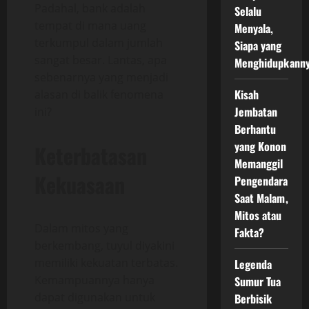
Padahal, bank adalah
Selalu
tempat di mana uang
Menyala,
terkumpul dalam jumlah
Siapa yang
sangat besar. Lantas, apa
Menghidupkann
sebenarnya yang menjadi
Kisah
alasan di balik fenomena
Jembatan
ini?
Berhantu
yang Konon
Keterbatasan
Memanggil
Kekuasaan
Pengendara
Saat Malam,
Mitos atau
Dalam mitos yang
Fakta?
berkembang, tuyul diyakini
memiliki kekuatan terbatas.
Legenda
Kemampuannya hanya
Sumur Tua
dapat digunakan untuk
Berbisik