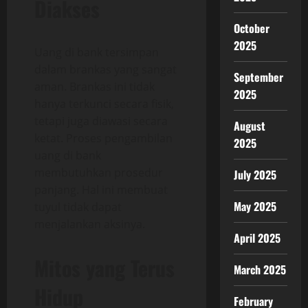
Diakses
October
2025
Uang di bank tersimpan
dalam brankas yang sangat
September
aman. Brankas ini tidak
2025
hanya terkunci secara fisik,
tetapi juga diawasi secara
August
ketat. Proses pengambilan
2025
uang di bank
membutuhkan prosedur
July 2025
panjang. Hal ini membuat
May 2025
tuyul tidak dapat
menjalankan aksinya.
April 2025
Mitos yang Terus
March 2025
Hidup
February