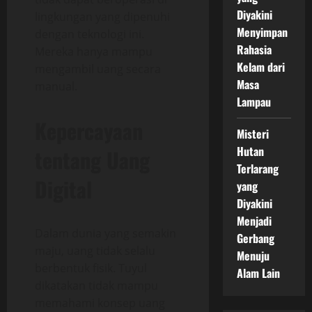
Diyakini
lingkungan yang dipenuhi
Menyimpan
dengan teknologi ini.
Rahasia
Mereka hanya mampu
Kelam dari
mengambil uang secara
Masa
manual.
Lampau
Kepercayaan
Misteri
Hutan
tentang Uang
Terlarang
Digital
yang
Diyakini
Menjadi
Dalam dunia yang semakin
Gerbang
maju, uang tidak selalu
Menuju
berbentuk fisik. Tuyul
Alam Lain
dikatakan tidak mampu
memahami konsep uang