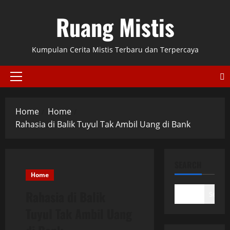
Skip
Ruang Mistis
to
content
Kumpulan Cerita Mistis Terbaru dan Terpercaya
Primary
Menu
Home
Home
Rahasia di Balik Tuyul Tak Ambil Uang di Bank
SEARCH
Home
Rahasia di Balik
Search
Tuyul Tak Ambil Uang