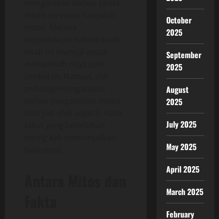
mengatakan bahwa cerita
mistis tersebut hanyalah
October
mitos. Mereka
2025
berpendapat bahwa kisah-
kisah ini muncul untuk
September
menambah daya tarik
2025
jembatan. Namun, ahli
psikologi mengatakan
August
bahwa pengalaman mistis
2025
bisa jadi efek sugesti. Rasa
July 2025
takut yang berlebihan
sering kali memunculkan
May 2025
halusinasi.
April 2025
Antara Mitos dan
March 2025
Fakta
February