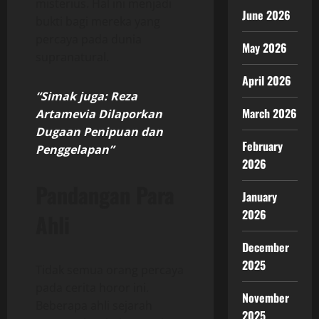
misterius. Hal ini menjadi
June 2026
bukti bagi mereka yang
percaya pada dunia
May 2026
supranatural.
April 2026
“Simak juga: Reza
March 2026
Artamevia Dilaporkan
Dugaan Penipuan dan
February
Penggelapan”
2026
Pandangan Para
January
2026
Ahli
December
2025
Tidak semua orang percaya
pada cerita horor ini.
November
Beberapa ahli sejarah
2025