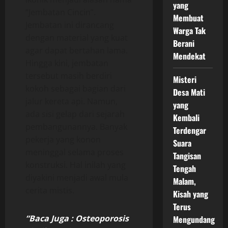
yang
“Jembatan Cincin”.
Membuat
Jembatan ini dirancang
Warga Tak
dengan material yang kuat
Berani
agar dapat bertahan lama.
Mendekat
Hingga kini, jembatan
tersebut masih berdiri
Misteri
kokoh sebagai bagian dari
Desa Mati
jalur kereta api. Namun,
yang
ada sisi gelap dari sejarah
Kembali
pembangunannya. Banyak
Terdengar
pekerja yang konon
Suara
meninggal selama proses
Tangisan
konstruksi. Hal inilah yang
Tengah
diyakini menjadi awal mula
Malam,
cerita mistis.
Kisah yang
Terus
“Baca Juga : Osteoporosis
Mengundang