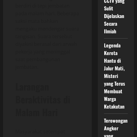
CCTV yang
berdiri di tepi jembatan
Sulit
pada malam hari. Beberapa
Dijelaskan
saksi mata bahkan
Secara
mengaku mendengar suara
Ilmiah
tangisan. Suara tersebut
diyakini berasal dari arwah
Legenda
pekerja yang meninggal
Kereta
saat pembangunan
Hantu di
jembatan.
Jalur Mati,
Misteri
Larangan
yang Terus
Membuat
Beraktivitas di
Warga
Ketakutan
Malam Hari
Terowongan
Angker
Masyarakat setempat
yang