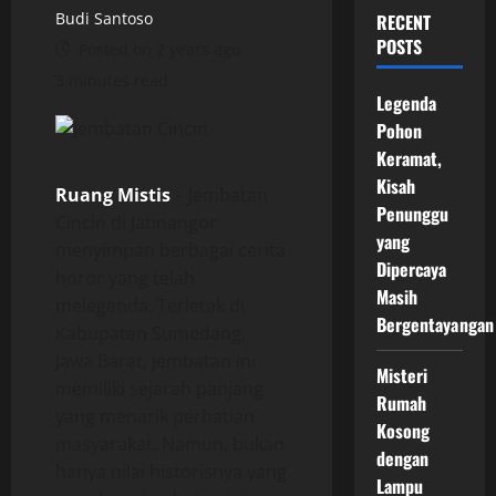
Budi Santoso
RECENT
POSTS
Posted on 2 years ago
3 minutes read
Legenda
Pohon
Keramat,
Kisah
Ruang Mistis
– Jembatan
Penunggu
Cincin di Jatinangor
yang
menyimpan berbagai cerita
Dipercaya
horor yang telah
Masih
melegenda. Terletak di
Bergentayangan
Kabupaten Sumedang,
Jawa Barat, jembatan ini
Misteri
memiliki sejarah panjang
Rumah
yang menarik perhatian
Kosong
masyarakat. Namun, bukan
dengan
hanya nilai historisnya yang
Lampu