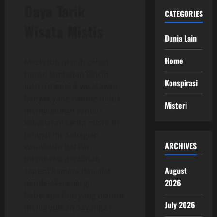
Daya Tarik
CATEGORIES
Wisata Mistis
Dunia Lain
Home
Meskipun penuh cerita
horor, Jembatan Cincin
Konspirasi
justru menarik wisatawan.
Banyak yang datang untuk
Misteri
membuktikan sendiri
kebenaran cerita mistis di
tempat ini. Sebagian
ARCHIVES
wisatawan bahkan
membawa peralatan
August
seperti kamera dan alat
2026
pendeteksi energi.
Beberapa foto yang diambil
July 2026
menunjukkan bayangan