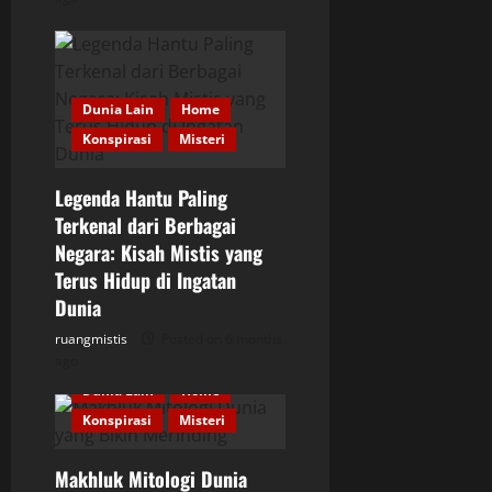
n
Dunia Lain
Home
Konspirasi
Misteri
Legenda Hantu Paling
Terkenal dari Berbagai
Negara: Kisah Mistis yang
Terus Hidup di Ingatan
Dunia
ruangmistis
Posted on 6 months
ago
Dunia Lain
Home
Konspirasi
Misteri
Makhluk Mitologi Dunia