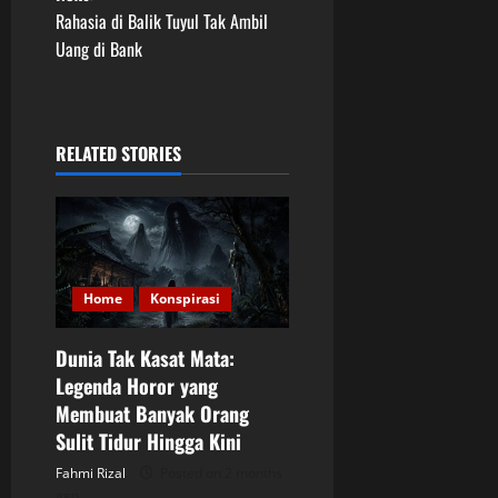
s
Rahasia di Balik Tuyul Tak Ambil
t
Uang di Bank
n
a
RELATED STORIES
v
i
g
Home
Konspirasi
a
Dunia Tak Kasat Mata:
t
Legenda Horor yang
Membuat Banyak Orang
i
Sulit Tidur Hingga Kini
o
Fahmi Rizal
Posted on 2 months
ago