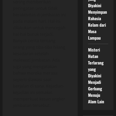
sering memberikan
Diyakini
peringatan untuk tidak
Menyimpan
beraktivitas di jembatan ini
Rahasia
pada malam hari. Hal ini
Kelam dari
dilakukan untuk mencegah
Masa
hal-hal buruk terjadi.
Lampau
Banyak cerita tentang
orang yang tiba-tiba hilang
Misteri
kesadaran setelah
Hutan
melewati jembatan. Ada
Terlarang
juga yang mengatakan
yang
bahwa mereka merasa
Diyakini
seperti diawasi saat
Menjadi
berjalan di sana. Kejadian-
Gerbang
kejadian ini semakin
Menuju
memperkuat kesan angker
Alam Lain
jembatan tersebut.