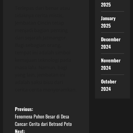
2025
Terlepas dari benar atau
tidaknya cerita mistis,
January
Jembatan Cincin tetap
2025
menjadi bagian penting
dari sejarah Jatinangor.
December
Bagi sebagian orang,
2024
tempat ini adalah simbol
kemajuan teknologi pada
November
masa lalu. Namun, bagi
2024
yang lain, jembatan ini
October
adalah saksi bisu dari
2024
cerita-cerita menyeramkan.
P
Previous:
Fenomena Pohon Besar di Desa
o
Cancar: Cerita dari Betrand Peto
Next: