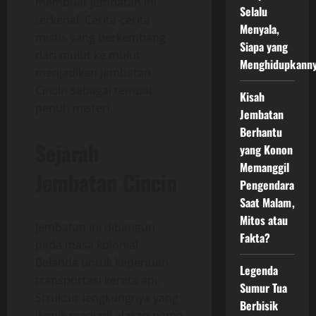
membuat jembatan ini
Selalu
terkenal. Cerita-cerita
Menyala,
mistis yang berkembang
Siapa yang
dari mulut ke mulut
Menghidupkann
menjadikan Jembatan
Cincin sebagai tempat
Kisah
penuh misteri.
Jembatan
Berhantu
Sejarah
yang Konon
Memanggil
Jembatan Cincin
Pengendara
Saat Malam,
Mitos atau
Jembatan ini dibangun
Fakta?
pada masa kolonial
Belanda untuk keperluan
Legenda
transportasi kereta api.
Sumur Tua
Struktur lengkungnya yang
Berbisik
ikonik menjadi alasan nama