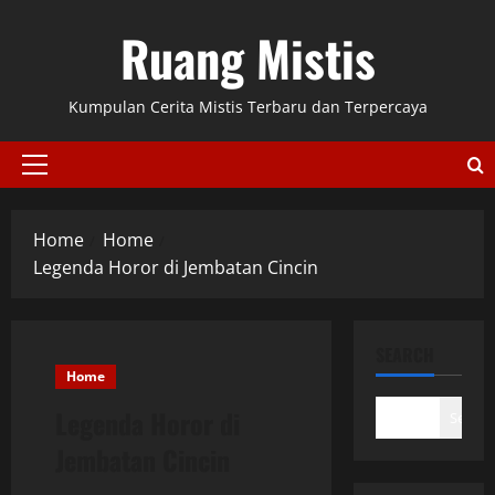
Skip
Ruang Mistis
to
content
Kumpulan Cerita Mistis Terbaru dan Terpercaya
Primary
Menu
Home
Home
Legenda Horor di Jembatan Cincin
SEARCH
Home
Legenda Horor di
Search
Jembatan Cincin