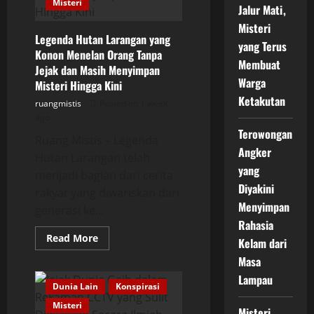
Misteri
Tengah
Jalur Mati,
Malam,
Misteri
Kisah
yang
Legenda Hutan Larangan yang
yang Terus
Terus
Konon Menelan Orang Tanpa
Mengundang
Membuat
Rasa
Jejak dan Masih Menyimpan
Penasaran
Warga
Misteri Hingga Kini
Ketakutan
ruangmistis
Posted on 1 week
ago
Terowongan
Ruang Mistis – Legenda
Angker
Hutan Larangan telah
yang
menjadi bagian dari cerita
Diyakini
rakyat yang diwariskan dari
Menyimpan
generasi ke...
Rahasia
Read
Read More
Kelam dari
more
about
Masa
Legenda
Hutan
Lampau
Larangan
Dunia Lain
Konspirasi
yang
Misteri
Konon
Misteri