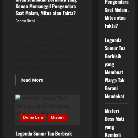
Pengendara
Konon Memanggil Pengendara
Saat Malam,
Saat Malam, Mitos atau Fakta?
Mitos atau
Fahmi Rizal
Posted on 3 days
Fakta?
ago
Ruang Mistis – Cerita
Legenda
mengenai Jembatan
Sumur Tua
Berhantu Malam Hari telah
Berbisik
lama menjadi bagian dari
yang
cerita rakyat di...
Membuat
Warga Tak
Read
Read More
more
Berani
about
Kisah
Mendekat
Jembatan
Berhantu
yang
Konon
Misteri
Memanggil
Dunia Lain
Misteri
Desa Mati
Pengendara
Saat
yang
Malam,
Mitos
Legenda Sumur Tua Berbisik
Kembali
atau