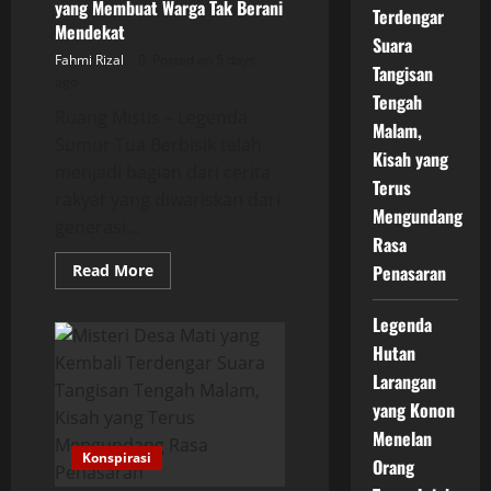
yang Membuat Warga Tak Berani
Fakta?
Terdengar
Mendekat
Suara
Fahmi Rizal
Posted on 5 days
Tangisan
ago
Tengah
Ruang Mistis – Legenda
Malam,
Sumur Tua Berbisik telah
Kisah yang
menjadi bagian dari cerita
Terus
rakyat yang diwariskan dari
Mengundang
generasi...
Rasa
Read
Read More
Penasaran
more
about
Legenda
Legenda
Sumur
Tua
Hutan
Berbisik
yang
Larangan
Membuat
Warga
yang Konon
Tak
Menelan
Berani
Mendekat
Konspirasi
Orang