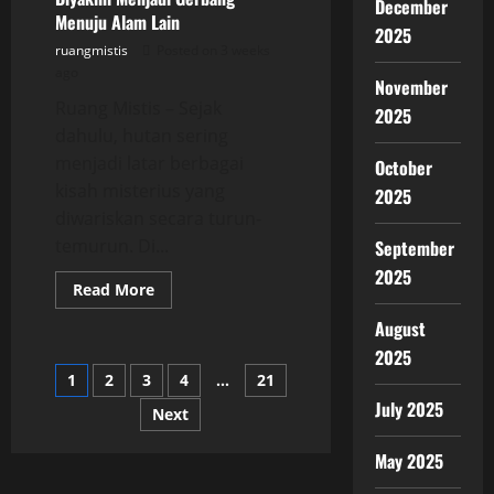
December
Menuju Alam Lain
2025
ruangmistis
Posted on 3 weeks
ago
November
Ruang Mistis – Sejak
2025
dahulu, hutan sering
menjadi latar berbagai
October
kisah misterius yang
2025
diwariskan secara turun-
temurun. Di...
September
2025
Read
Read More
more
about
August
Misteri
Hutan
2025
Terlarang
Posts
1
2
3
4
…
21
yang
Diyakini
July 2025
Menjadi
Next
pagination
Gerbang
Menuju
Alam
May 2025
Lain