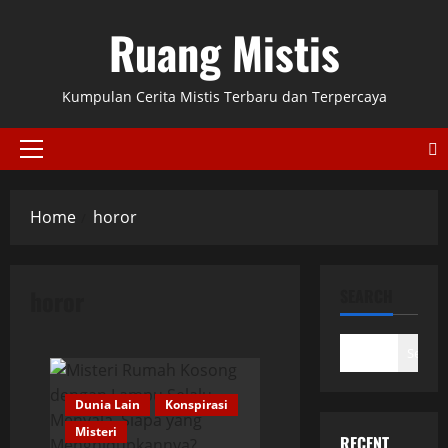
Skip
Ruang Mistis
to
content
Kumpulan Cerita Mistis Terbaru dan Terpercaya
Primary
Menu
Home
horor
horor
SEARCH
Search
Dunia Lain
Konspirasi
Misteri
RECENT