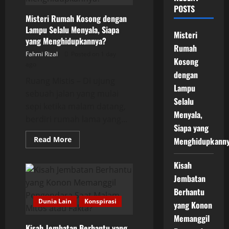
POSTS
Misteri Rumah Kosong dengan
Lampu Selalu Menyala, Siapa
Misteri
yang Menghidupkannya?
Rumah
Fahmi Rizal
Posted on 1 day
Kosong
ago
dengan
Ruang Mistis – Di ujung
Lampu
sebuah jalan yang mulai
Selalu
sepi ketika malam datang,
Menyala,
berdiri rumah lama yang...
Siapa yang
Read
Read More
Menghidupkann
more
about
Misteri
Kisah
Rumah
Kosong
Jembatan
dengan
Lampu
Berhantu
Selalu
Dunia Lain
Konspirasi
Menyala,
yang Konon
Siapa
Memanggil
yang
Menghidupkannya?
Kisah Jembatan Berhantu yang