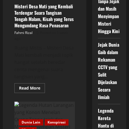
Tanpa Jejak
Misteri Desa Mati yang Kembali
dan Masih
Terdengar Suara Tangisan
Menyimpan
Tengah Malam, Kisah yang Terus
Misteri
Mengundang Rasa Penasaran
Hingga Kini
Fahmi Rizal
Posted on 1 week
ago
Jejak Dunia
Ruang Mistis – Misteri Desa
Gaib dalam
Mati kembali menjadi topik
Rekaman
hangat setelah beredar
CCTV yang
cerita mengenai suara
Sulit
tangisan yang...
Dijelaskan
Read
Read More
Secara
more
about
Ilmiah
Misteri
Desa
Mati
Legenda
yang
Kembali
Kereta
Terdengar
Dunia Lain
Konspirasi
Suara
Hantu di
Tangisan