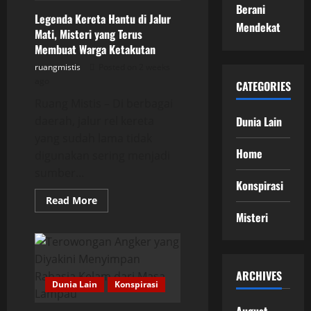
Dijelaskan
Berani
Secara
Legenda Kereta Hantu di Jalur
Ilmiah
Mendekat
Mati, Misteri yang Terus
Membuat Warga Ketakutan
ruangmistis
Posted on 2 weeks
ago
CATEGORIES
Ruang Mistis – Di berbagai
daerah, jalur rel kereta
Dunia Lain
yang sudah lama tidak
Home
digunakan sering menjadi
sumber...
Konspirasi
Read
Read More
more
Misteri
about
Legenda
Kereta
Hantu
di
Jalur
ARCHIVES
Mati,
Dunia Lain
Konspirasi
Misteri
yang
Terus