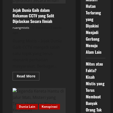
Menelan
Orang
Hutan
Tanpa
Jejak Dunia Gaib dalam
Jejak
Terlarang
dan
Rekaman CCTV yang Sulit
Masih
yang
Dijelaskan Secara Ilmiah
Menyimpan
Diyakini
Misteri
ruangmistis
Posted on 2 weeks
Hingga
Menjadi
Kini
ago
Gerbang
Ruang Mistis – Jejak Dunia
Menuju
Gaib CCTV menjadi salah
Alam Lain
satu topik yang terus
menarik perhatian
Mitos atau
masyarakat. Berbagai...
Fakta?
Read
Read More
Kisah
more
about
Mistis yang
Jejak
Terus
Dunia
Gaib
Membuat
dalam
Rekaman
Banyak
CCTV
Dunia Lain
Konspirasi
yang
Orang Tak
Sulit