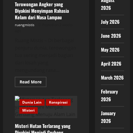
August
Membuat
Terowongan Angker yang
Warga
2026
Diyakini Menyimpan Rahasia
Ketakutan
Kelam dari Masa Lampau
July 2026
ruangmistis
Posted on 2 weeks
ago
June 2026
Ruang Mistis – Di berbagai
penjuru dunia, terowongan
May 2026
tua sering menjadi bagian
dari kisah yang
April 2026
mengundang rasa...
March 2026
Read
Read More
more
about
February
Terowongan
Angker
2026
yang
Dunia Lain
Konspirasi
Diyakini
Misteri
Menyimpan
January
Rahasia
Kelam
2026
dari
Misteri Hutan Terlarang yang
Masa
Lampau
Diyakini Menjadi Gerbang