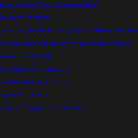
ngendara Saat Malam, Mitos atau Fakta?
Tak Berani Mendekat
Tangisan Tengah Malam, Kisah yang Terus Mengundang Ras
 Tanpa Jejak dan Masih Menyimpan Misteri Hingga Kini
elaskan Secara Ilmiah
Terus Membuat Warga Ketakutan
sia Kelam dari Masa Lampau
bang Menuju Alam Lain
t Banyak Orang Tak Berani Mendekat