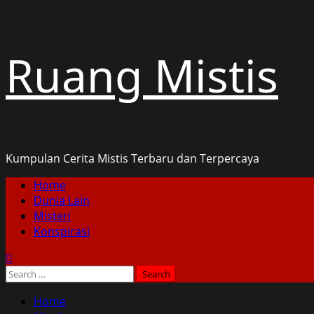
Skip
Ruang Mistis
to
content
Kumpulan Cerita Mistis Terbaru dan Terpercaya
Primary
Home
Menu
Dunia Lain
Misteri
Konspirasi
Search
for:
Home