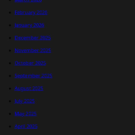
February 2026
January 2026
December 2025
November 2025
October 2025
September 2025
August 2025
July 2025
May 2025
April 2025