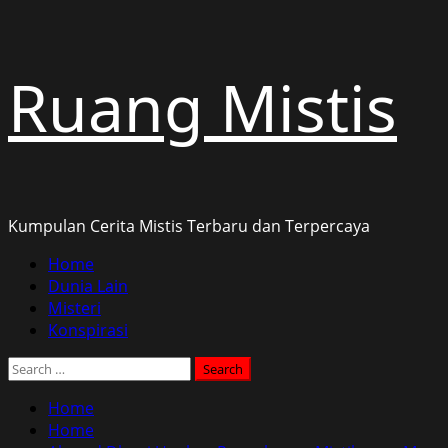
Skip
Ruang Mistis
to
content
Kumpulan Cerita Mistis Terbaru dan Terpercaya
Primary
Home
Menu
Dunia Lain
Misteri
Konspirasi
Search
for:
Home
Home