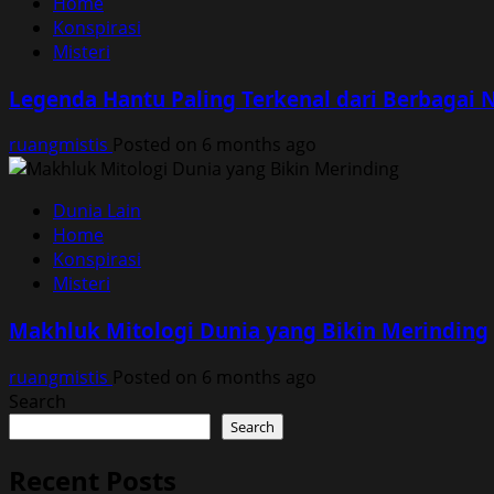
Home
Konspirasi
Misteri
Legenda Hantu Paling Terkenal dari Berbagai N
ruangmistis
Posted on 6 months ago
Dunia Lain
Home
Konspirasi
Misteri
Makhluk Mitologi Dunia yang Bikin Merinding
ruangmistis
Posted on 6 months ago
Search
Search
Recent Posts