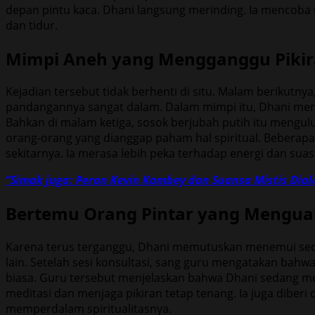
depan pintu kaca. Dhani langsung merinding. Ia mencoba 
dan tidur.
Mimpi Aneh yang Mengganggu Piki
Kejadian tersebut tidak berhenti di situ. Malam berikut
pandangannya sangat dalam. Dalam mimpi itu, Dhani merasa
Bahkan di malam ketiga, sosok berjubah putih itu mengulu
orang-orang yang dianggap paham hal spiritual. Beberap
sekitarnya. Ia merasa lebih peka terhadap energi dan sua
“Simak juga: Peran Kevin Kambey dan Suansa Mistis Diala
Bertemu Orang Pintar yang Mengua
Karena terus terganggu, Dhani memutuskan menemui seora
lain. Setelah sesi konsultasi, sang guru mengatakan bahwa 
biasa. Guru tersebut menjelaskan bahwa Dhani sedang mele
meditasi dan menjaga pikiran tetap tenang. Ia juga diber
memperdalam spiritualitasnya.