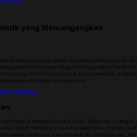
cengangkan
istik yang Mencengangkan
penuh kontroversi dan selalu menarik perhatian publik. N
 pengalaman mistik yang cukup mencengangkan. Cerita ini
n ini datang dari dirinya langsung, tanpa rekayasa. Ia men
 pandangnya terhadap dunia spiritual.
amaran di Jepang”
kan
i rumahnya di kawasan Pondok Indah. Malam itu, ia tengah 
ba-tiba, Dhani mendengar suara ketukan keras di pintu stud
 memainkan keyboard. Suara ketukan itu terdengar lagi. Kali