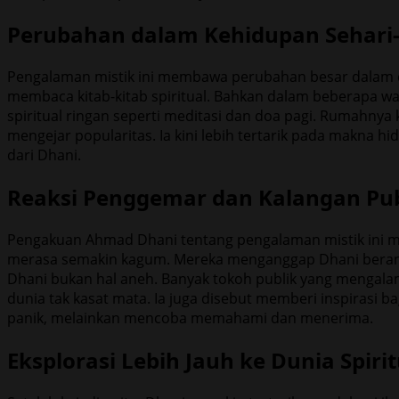
Perubahan dalam Kehidupan Sehari-
Pengalaman mistik ini membawa perubahan besar dalam car
membaca kitab-kitab spiritual. Bahkan dalam beberapa wa
spiritual ringan seperti meditasi dan doa pagi. Rumahnya
mengejar popularitas. Ia kini lebih tertarik pada makna h
dari Dhani.
Reaksi Penggemar dan Kalangan Pub
Pengakuan Ahmad Dhani tentang pengalaman mistik ini me
merasa semakin kagum. Mereka menganggap Dhani berani 
Dhani bukan hal aneh. Banyak tokoh publik yang mengalam
dunia tak kasat mata. Ia juga disebut memberi inspirasi b
panik, melainkan mencoba memahami dan menerima.
Eksplorasi Lebih Jauh ke Dunia Spirit