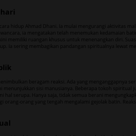
hari
a hidup Ahmad Dhani. Ia mulai mengurangi aktivitas malam
wancara, ia mengatakan telah menemukan kedamaian batin. 
 kini memiliki ruangan khusus untuk menenangkan diri. Sua
idup. Ia sering membagikan pandangan spiritualnya lewat me
lik
nimbulkan beragam reaksi. Ada yang menganggapnya serius
menunjukkan sisi manusianya. Beberapa tokoh spiritual 
i hal serupa. Hanya saja, tidak semua berani mengungkapk
agi orang-orang yang tengah mengalami gejolak batin. Reaksi
ual