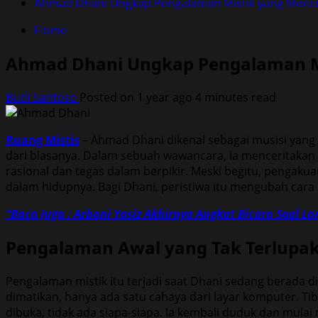
Ahmad Dhani Ungkap Pengalaman Mistik yang Men
Home
Ahmad Dhani Ungkap Pengalaman M
Budi Santoso
Posted on 1 year ago
4 minutes read
Ruang Mistis
– Ahmad Dhani dikenal sebagai musisi yang 
dari biasanya. Dalam sebuah wawancara, ia menceritakan
rasional dan tegas dalam berpikir. Meski begitu, pengakua
dalam hidupnya. Bagi Dhani, peristiwa itu mengubah cara
“Baca Juga : Arbani Yasiz Akhirnya Angkat Bicara Soal L
Pengalaman Awal yang Tak Terlupa
Pengalaman mistik itu terjadi saat Dhani sedang berada d
dimatikan, hanya ada satu cahaya dari layar komputer. Ti
dibuka, tidak ada siapa-siapa. Ia kembali duduk dan mulai