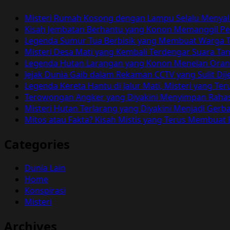
Misteri Rumah Kosong dengan Lampu Selalu Menyal
Kisah Jembatan Berhantu yang Konon Memanggil Pen
Legenda Sumur Tua Berbisik yang Membuat Warga T
Misteri Desa Mati yang Kembali Terdengar Suara T
Legenda Hutan Larangan yang Konon Menelan Orang 
Jejak Dunia Gaib dalam Rekaman CCTV yang Sulit Dij
Legenda Kereta Hantu di Jalur Mati, Misteri yang 
Terowongan Angker yang Diyakini Menyimpan Rahas
Misteri Hutan Terlarang yang Diyakini Menjadi Ger
Mitos atau Fakta? Kisah Mistis yang Terus Membuat
Categories
Dunia Lain
Home
Konspirasi
Misteri
Archives