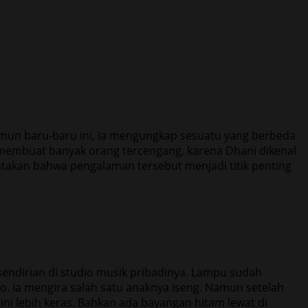
amun baru-baru ini, ia mengungkap sesuatu yang berbeda
 membuat banyak orang tercengang, karena Dhani dikenal
gatakan bahwa pengalaman tersebut menjadi titik penting
sendirian di studio musik pribadinya. Lampu sudah
io. Ia mengira salah satu anaknya iseng. Namun setelah
 ini lebih keras. Bahkan ada bayangan hitam lewat di