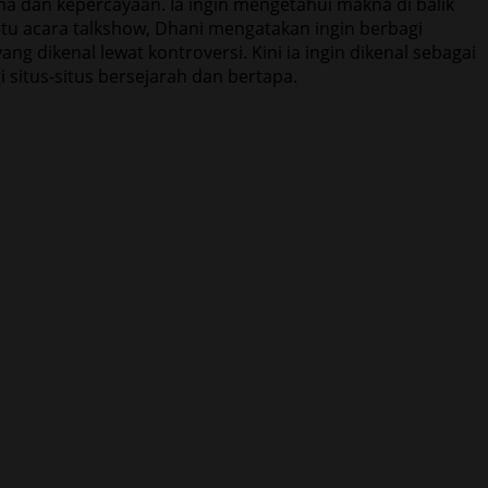
ama dan kepercayaan. Ia ingin mengetahui makna di balik
atu acara talkshow, Dhani mengatakan ingin berbagi
ng dikenal lewat kontroversi. Kini ia ingin dikenal sebagai
i situs-situs bersejarah dan bertapa.