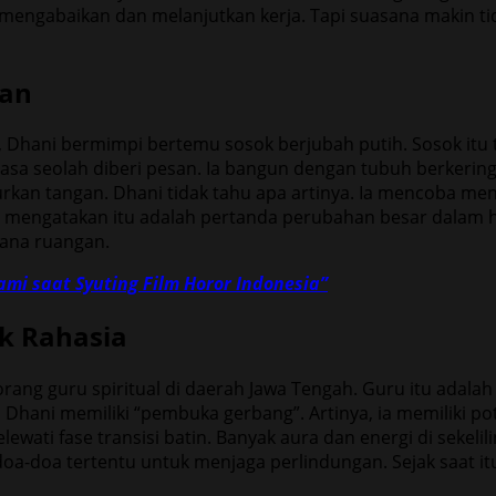
mengabaikan dan melanjutkan kerja. Tapi suasana makin ti
ran
nya, Dhani bermimpi bertemu sosok berjubah putih. Sosok i
 seolah diberi pesan. Ia bangun dengan tubuh berkeringat.
rkan tangan. Dhani tidak tahu apa artinya. Ia mencoba menc
a mengatakan itu adalah pertanda perubahan besar dalam h
sana ruangan.
mi saat Syuting Film Horor Indonesia”
k Rahasia
ng guru spiritual di daerah Jawa Tengah. Guru itu adalah
Dhani memiliki “pembuka gerbang”. Artinya, ia memiliki pote
wati fase transisi batin. Banyak aura dan energi di sekeli
i doa-doa tertentu untuk menjaga perlindungan. Sejak saat 