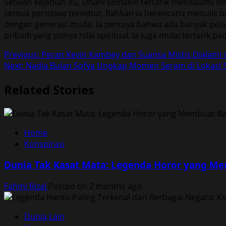
Setelah kejadian itu, Dhani semakin tertarik mendalami il
semua peristiwa tersebut. Bahkan ia berencana menulis b
dengan generasi muda. Ia percaya bahwa ada banyak pelajaran
pribadi yang punya nilai spiritual. Ia juga mulai tertarik 
Post
Previous:
Peran Kevin Kambey dan Suansa Mistis Dialami s
Next:
Nadia Bulan Sofya Ungkap Momen Seram di Lokasi 
navigation
Related Stories
Home
Konspirasi
Dunia Tak Kasat Mata: Legenda Horor yang Mem
Fahmi Rizal
Posted on 2 months ago
Dunia Lain