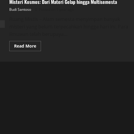
Misteri Kosmos: Dari Materi Gelap hingga Multisemesta
Budi Santoso
Posted on 1 year ago
Ruang Mistis – Alam semesta menyimpan banyak
misteri yang belum terpecahkan hingga hari ini. Para
ilmuwan telah berupaya...
Read
Read More
more
about
Misteri
Kosmos:
Dari
Materi
Gelap
hingga
Multisemesta