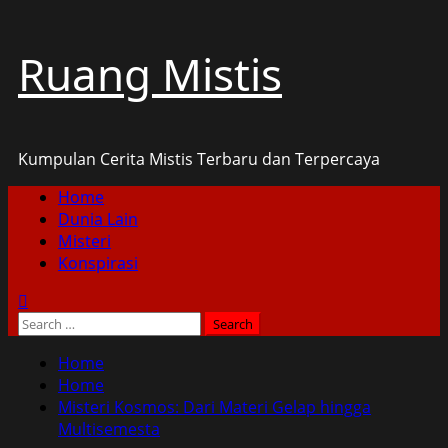
Skip
Ruang Mistis
to
content
Kumpulan Cerita Mistis Terbaru dan Terpercaya
Primary
Home
Menu
Dunia Lain
Misteri
Konspirasi
Search
for:
Home
Home
Misteri Kosmos: Dari Materi Gelap hingga
Multisemesta