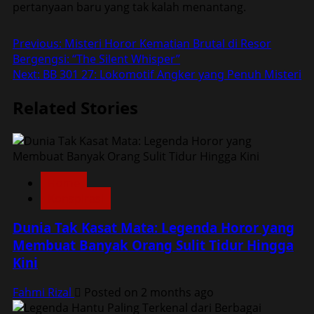
pertanyaan baru yang tak kalah menantang.
Post
Previous:
Misteri Horor Kematian Brutal di Resor
Bergengsi: “The Silent Whisper”
navigation
Next:
BB 301 27: Lokomotif Angker yang Penuh Misteri
Related Stories
Home
Konspirasi
Dunia Tak Kasat Mata: Legenda Horor yang
Membuat Banyak Orang Sulit Tidur Hingga
Kini
Fahmi Rizal
Posted on 2 months ago