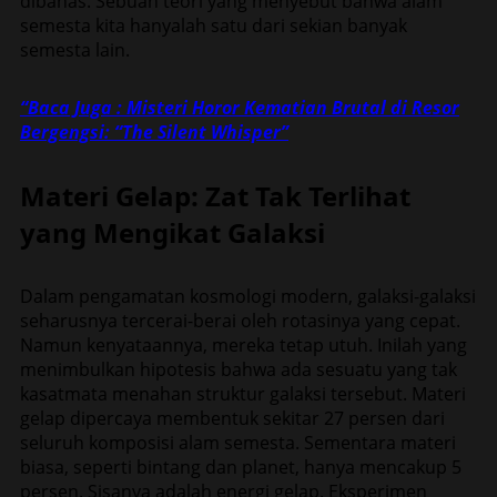
dibahas. Sebuah teori yang menyebut bahwa alam
semesta kita hanyalah satu dari sekian banyak
semesta lain.
“Baca Juga : Misteri Horor Kematian Brutal di Resor
Bergengsi: “The Silent Whisper”
Materi Gelap: Zat Tak Terlihat
yang Mengikat Galaksi
Dalam pengamatan kosmologi modern, galaksi-galaksi
seharusnya tercerai-berai oleh rotasinya yang cepat.
Namun kenyataannya, mereka tetap utuh. Inilah yang
menimbulkan hipotesis bahwa ada sesuatu yang tak
kasatmata menahan struktur galaksi tersebut. Materi
gelap dipercaya membentuk sekitar 27 persen dari
seluruh komposisi alam semesta. Sementara materi
biasa, seperti bintang dan planet, hanya mencakup 5
persen. Sisanya adalah energi gelap. Eksperimen