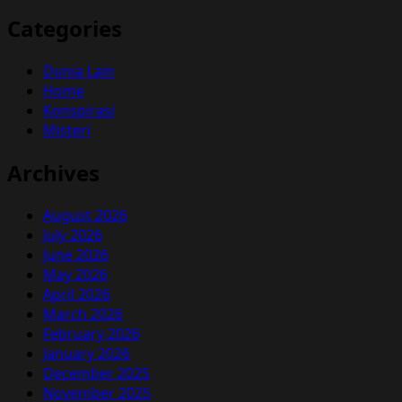
Categories
Dunia Lain
Home
Konspirasi
Misteri
Archives
August 2026
July 2026
June 2026
May 2026
April 2026
March 2026
February 2026
January 2026
December 2025
November 2025