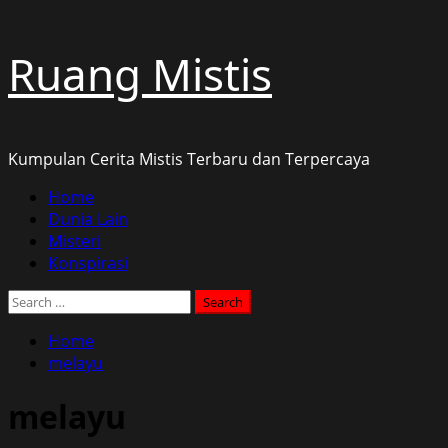
Skip
Ruang Mistis
to
content
Kumpulan Cerita Mistis Terbaru dan Terpercaya
Primary
Home
Menu
Dunia Lain
Misteri
Konspirasi
Search
for:
Home
melayu
melayu