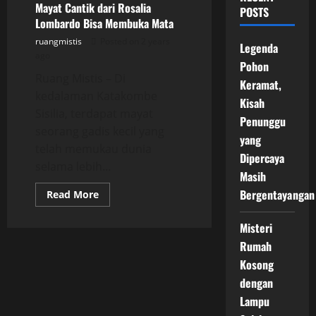
Mayat Cantik dari Rosalia
POSTS
Lombardo Bisa Membuka Mata
ruangmistis
Posted on 2 years
Legenda
ago
Pohon
Ruang Mistis – Di
Keramat,
kedalaman Katakombe
Kisah
Sisilia, terdapat mayat
Penunggu
seorang gadis kecil yang
yang
telah memukau dunia
Dipercaya
selama lebih...
Masih
Bergentayangan
Read
Read More
more
about
Mayat
Misteri
Cantik
dari
Rumah
Rosalia
Lombardo
Kosong
Bisa
dengan
Membuka
Mata
Lampu