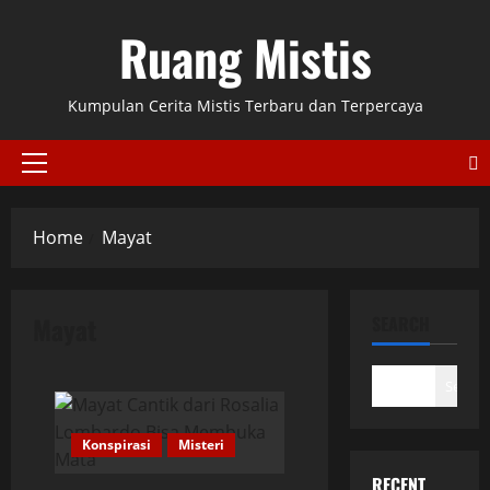
Skip
Ruang Mistis
to
content
Kumpulan Cerita Mistis Terbaru dan Terpercaya
Primary
Menu
Home
Mayat
Mayat
SEARCH
Search
Konspirasi
Misteri
RECENT