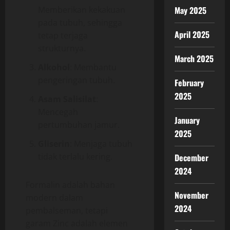
May 2025
Memberikan kekakuan
pada tubuh, sehingga
April 2025
tetap terjaga
strukturnya.
March 2025
Alkohol
: Membantu
pengeringan tubuh.
February
2025
Asam Salisilat
:
Mencegah
January
pertumbuhan jamur.
2025
Gliserin
: Menjaga tubuh
tidak terlalu kering.
December
2024
Formalin adalah bahan
November
modern dalam
2024
pembalseman, tetapi
garam Zinc adalah elemen