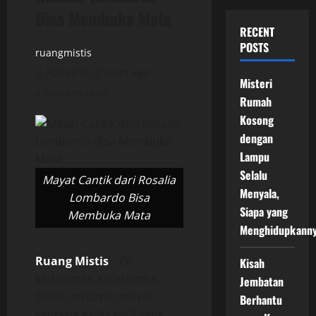
Bisa Membuka Mata
RECENT
POSTS
ruangmistis
Posted on 2 years ago
Misteri
4 minutes read
Rumah
Kosong
dengan
Lampu
Selalu
Mayat Cantik dari Rosalia
Menyala,
Lombardo Bisa
Siapa yang
Membuka Mata
Menghidupkann
Ruang Mistis
– Di
Kisah
kedalaman Katakombe
Jembatan
Sisilia, terdapat mayat
Berhantu
seorang gadis kecil yang