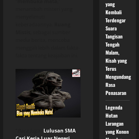
“
membuka mata
,”
yang
menambah misteri yang
Kembali
menyelimuti
Terdengar
keberadaannya.
Ruang
Suara
Mistis
, sebagai sumber
Tangisan
media berita, mencoba
Tengah
menggali lebih dalam fakta-
Malam,
fakta tentang keajaiban ini.
Kisah yang
Terus
Mengundang
Rasa
Penasaran
Legenda
Hutan
Larangan
“
Baca Juga
:
Lulusan SMA
yang Konon
Cari Kerja Luar Negeri,