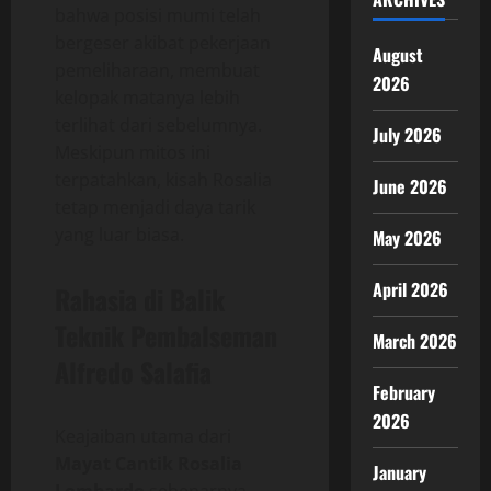
bahwa posisi mumi telah
bergeser akibat pekerjaan
August
pemeliharaan, membuat
2026
kelopak matanya lebih
terlihat dari sebelumnya.
July 2026
Meskipun mitos ini
terpatahkan, kisah Rosalia
June 2026
tetap menjadi daya tarik
yang luar biasa.
May 2026
April 2026
Rahasia di Balik
Teknik Pembalseman
March 2026
Alfredo Salafia
February
2026
Keajaiban utama dari
Mayat Cantik Rosalia
January