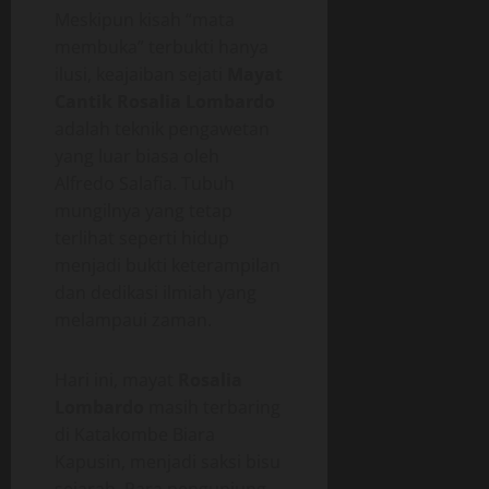
Meskipun kisah “mata
membuka” terbukti hanya
ilusi, keajaiban sejati
Mayat
Cantik Rosalia Lombardo
adalah teknik pengawetan
yang luar biasa oleh
Alfredo Salafia. Tubuh
mungilnya yang tetap
terlihat seperti hidup
menjadi bukti keterampilan
dan dedikasi ilmiah yang
melampaui zaman.
Hari ini, mayat
Rosalia
Lombardo
masih terbaring
di Katakombe Biara
Kapusin, menjadi saksi bisu