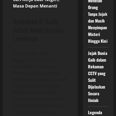
Menelan
Masa Depan Menanti
”
Orang
Tanpa Jejak
Keajaiban di Balik
dan Masih
Menyimpan
Tubuh Abadi Rosalia
Misteri
Lombardo
Hingga Kini
Jejak Dunia
Ayah Rosalia, yang
Gaib dalam
tenggelam dalam duka
Rekaman
mendalam, meminta
CCTV yang
Alfredo Salafia, seorang
pembalsem terkenal, untuk
Sulit
menjaga tubuh anaknya.
Dijelaskan
Hasilnya adalah tubuh
Secara
mungil yang masih terlihat
Ilmiah
seperti hidup: kulit mulus,
rambut keemasan, dan
Legenda