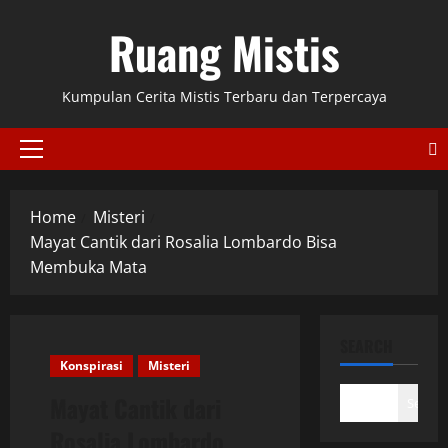
Skip
Ruang Mistis
to
content
Kumpulan Cerita Mistis Terbaru dan Terpercaya
Primary
Menu
Home
Misteri
Mayat Cantik dari Rosalia Lombardo Bisa
Membuka Mata
SEARCH
Konspirasi
Misteri
Mayat Cantik dari
Search
Rosalia Lombardo