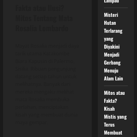
Lampau
Fakta atau Ilusi?
Misteri
Mitos Tentang Mata
Hutan
Rosalia Lombardo
Terlarang
yang
Mayat Rosalia menjadi daya
Diyakini
tarik utama Katakombe
Menjadi
Biara Kapusin di Palermo,
Gerbang
Sisilia. Ribuan pengunjung
Menuju
datang setiap tahun untuk
Alam Lain
melihatnya. Banyak dari
mereka mengaku melihat
Mitos atau
mata Rosalia membuka
Fakta?
perlahan, menciptakan
Kisah
kisah yang membuat dunia
Mistis yang
maya gempar.
Terus
Membuat