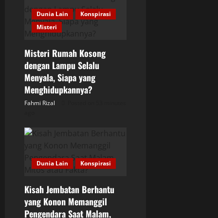
g
Dunia Lain
Konspirasi
a
Misteri
t
Misteri Rumah Kosong
i
dengan Lampu Selalu
Menyala, Siapa yang
o
Menghidupkannya?
Fahmi Rizal
Posted on 53 minutes
n
ago
Dunia Lain
Konspirasi
Kisah Jembatan Berhantu
yang Konon Memanggil
Pengendara Saat Malam,