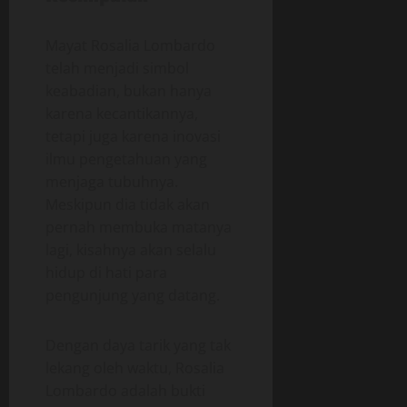
Mayat Rosalia Lombardo
telah menjadi simbol
keabadian, bukan hanya
karena kecantikannya,
tetapi juga karena inovasi
ilmu pengetahuan yang
menjaga tubuhnya.
Meskipun dia tidak akan
pernah membuka matanya
lagi, kisahnya akan selalu
hidup di hati para
pengunjung yang datang.
Dengan daya tarik yang tak
lekang oleh waktu, Rosalia
Lombardo adalah bukti