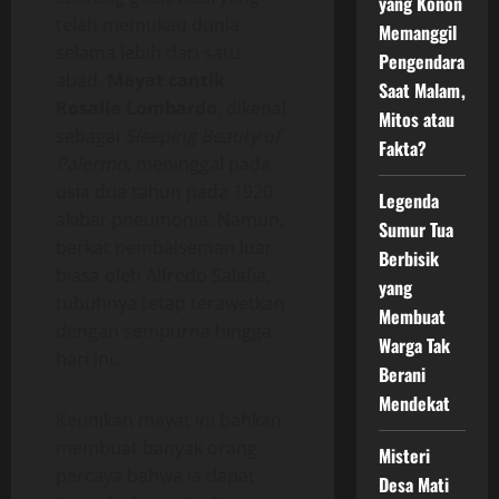
yang Konon
telah memukau dunia
Memanggil
selama lebih dari satu
Pengendara
abad.
Mayat cantik
Saat Malam,
Rosalia Lombardo
, dikenal
Mitos atau
sebagai
Sleeping Beauty of
Fakta?
Palermo
, meninggal pada
usia dua tahun pada 1920
Legenda
akibat pneumonia. Namun,
Sumur Tua
berkat pembalseman luar
Berbisik
biasa oleh Alfredo Salafia,
yang
tubuhnya tetap terawetkan
Membuat
dengan sempurna hingga
Warga Tak
hari ini.
Berani
Mendekat
Keunikan mayat ini bahkan
membuat banyak orang
Misteri
percaya bahwa ia dapat
Desa Mati