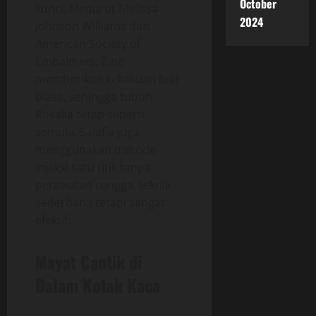
October
kunci. Menurut Melissa
2024
Johnson Williams dari
American Society of
Embalmers, Zinc
memberikan kekakuan luar
biasa, sehingga tubuh
Rosalia tetap seperti
semula. Salafia juga
menggunakan metode
injeksi satu titik tanpa
perawatan rongga, teknik
sederhana tetapi sangat
efektif.
Mayat Cantik
di
Dalam Kotak Kaca