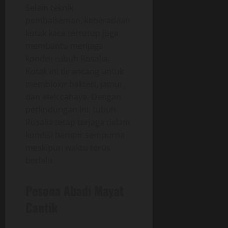
Selain teknik
pembalseman, keberadaan
kotak kaca tertutup juga
membantu menjaga
kondisi tubuh Rosalia.
Kotak ini dirancang untuk
memblokir bakteri, jamur,
dan efek cahaya. Dengan
perlindungan ini, tubuh
Rosalia tetap terjaga dalam
kondisi hampir sempurna
meskipun waktu terus
berlalu.
Pesona Abadi Mayat
Cantik