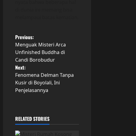
nyata bahwa beberapa hal
di dunia ini memang bisa
melampaui batas kematian.
P
Previous:
Menguak Misteri Arca
o
Unfinished Buddha di
Candi Borobudur
s
Next:
t
Fenomena Delman Tanpa
Kusir di Boyolali, Ini
n
Penjelasannya
a
v
RELATED STORIES
i