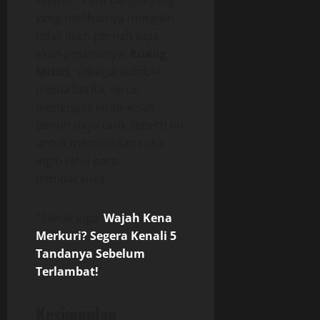
sejarah. Para pengunjung
yang melihatnya mungkin
tidak akan pernah lupa
akan pesonanya.
Ruang
Mistis
, sebagai sumber
media berita, terus
mengupas kisah-kisah
penuh daya tarik seperti ini
untuk memuaskan rasa
ingin tahu para
pembacanya.
“
Simak juga
:
Wajah Kena
Merkuri? Segera Kenali 5
Tandanya Sebelum
Terlambat!
”
Kesimpulan