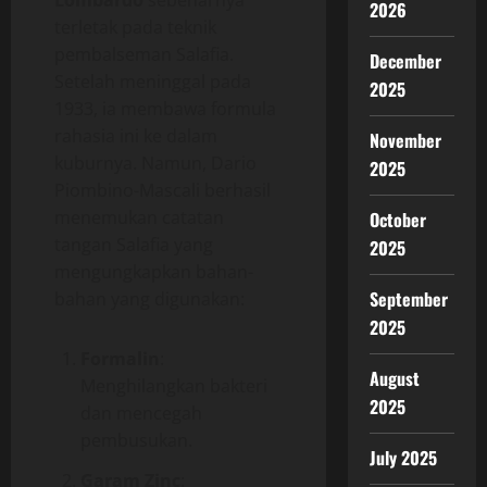
Lombardo
sebenarnya
2026
terletak pada teknik
pembalseman Salafia.
December
Setelah meninggal pada
2025
1933, ia membawa formula
rahasia ini ke dalam
November
kuburnya. Namun, Dario
2025
Piombino-Mascali berhasil
menemukan catatan
October
tangan Salafia yang
2025
mengungkapkan bahan-
September
bahan yang digunakan:
2025
Formalin
:
August
Menghilangkan bakteri
2025
dan mencegah
pembusukan.
July 2025
Garam Zinc
: