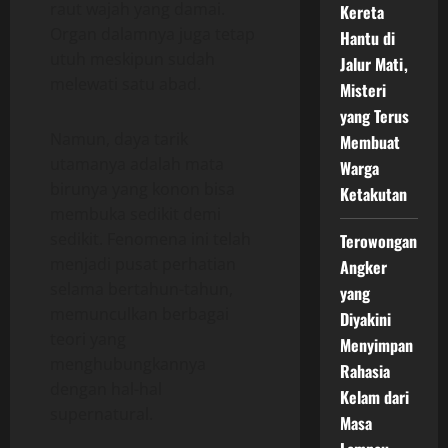
raut wajah yang damai.
Kereta
Organ dalamnya juga tetap
Hantu di
utuh meskipun sudah
Jalur Mati,
melewati satu abad.
Misteri
yang Terus
Namun, daya tarik
Membuat
utamanya adalah mata
Warga
birunya yang konon bisa
Ketakutan
membuka sedikit demi
sedikit. Fenomena ini telah
Terowongan
menjadi pusat perhatian
Angker
selama bertahun-tahun,
yang
memunculkan berbagai
Diyakini
teori yang
Menyimpan
menghubungkannya
Rahasia
dengan hal-hal
Kelam dari
supernatural.
Masa