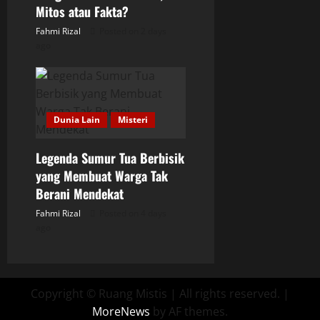
Mitos atau Fakta?
Fahmi Rizal
Posted on 2 days
ago
Dunia Lain
Misteri
Legenda Sumur Tua Berbisik
yang Membuat Warga Tak
Berani Mendekat
Fahmi Rizal
Posted on 4 days
ago
Copyright © Ruang Mistis | All rights reserved.
|
MoreNews
by AF themes.