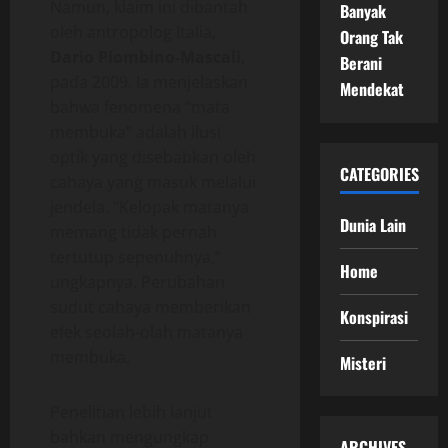
Namun, klaim ini dibantah
Banyak
oleh antropolog Italia,
Orang Tak
Dario Piombino-Mascali
,
Berani
pada 2009. Ia menjelaskan
Mendekat
bahwa fenomena “mata
membuka” adalah ilusi
optik yang disebabkan oleh
CATEGORIES
cahaya yang masuk melalui
jendela. “Kelopak matanya
Dunia Lain
memang tidak pernah
tertutup sepenuhnya,”
Home
ungkapnya. Perubahan
sudut cahaya memberikan
Konspirasi
efek seolah-olah matanya
membuka.
Misteri
Penelitian lebih lanjut
bahkan mengungkap
ARCHIVES