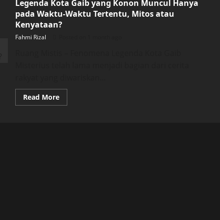
Legenda Kota Gaib yang Konon Muncul Hanya
pada Waktu-Waktu Tertentu, Mitos atau
Kenyataan?
Fahmi Rizal
Posted on 1 month ago
Ruang Mistis – Fenomena Legenda Kota Gaib
Misterius telah lama menjadi bagian dari cerita
rakyat yang diwariskan...
Read
Read More
more
about
Legenda
Kota
Gaib
yang
Konon
Muncul
Hanya
pada
Waktu-
Waktu
Tertentu,
Mitos
atau
Kenyataan?