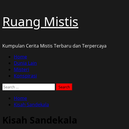
Skip
Ruang Mistis
to
content
Kumpulan Cerita Mistis Terbaru dan Terpercaya
Primary
Home
Menu
Dunia Lain
Misteri
Konspirasi
Search
for:
Home
Kisah Sandekala
Kisah Sandekala