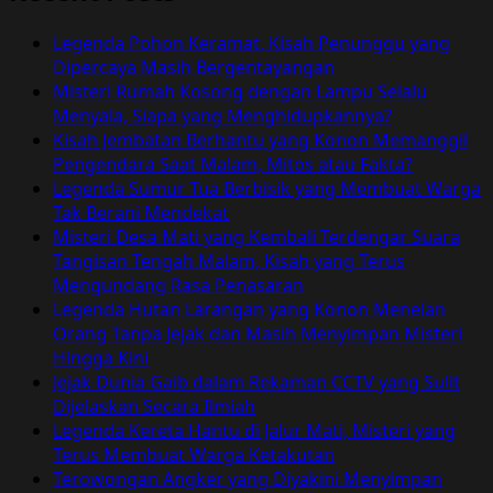
Cerita
Mistis
Legenda Pohon Keramat, Kisah Penunggu yang
Populer
Dipercaya Masih Bergentayangan
di
Misteri Rumah Kosong dengan Lampu Selalu
Masyarakat
Menyala, Siapa yang Menghidupkannya?
Sunda
Kisah Jembatan Berhantu yang Konon Memanggil
Pengendara Saat Malam, Mitos atau Fakta?
Legenda Sumur Tua Berbisik yang Membuat Warga
Tak Berani Mendekat
Misteri Desa Mati yang Kembali Terdengar Suara
Tangisan Tengah Malam, Kisah yang Terus
Mengundang Rasa Penasaran
Legenda Hutan Larangan yang Konon Menelan
Orang Tanpa Jejak dan Masih Menyimpan Misteri
Hingga Kini
Jejak Dunia Gaib dalam Rekaman CCTV yang Sulit
Dijelaskan Secara Ilmiah
Legenda Kereta Hantu di Jalur Mati, Misteri yang
Terus Membuat Warga Ketakutan
Terowongan Angker yang Diyakini Menyimpan