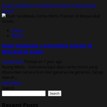
Kisah Sandekala, Cerita Mistis Populer di Masyarakat
Sunda
Home
Misteri
Kisah Sandekala, Cerita Mistis Populer di
Masyarakat Sunda
ruangmistis
Posted on 1 year ago
Ruang Mistis – Indonesia kaya akan cerita mistis yang
diturunkan secara lisan dari generasi ke generasi. Setiap
daerah...
Read
Read More
more
Search
about
Search
Kisah
Sandekala,
Recent Posts