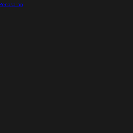
 Penasaran