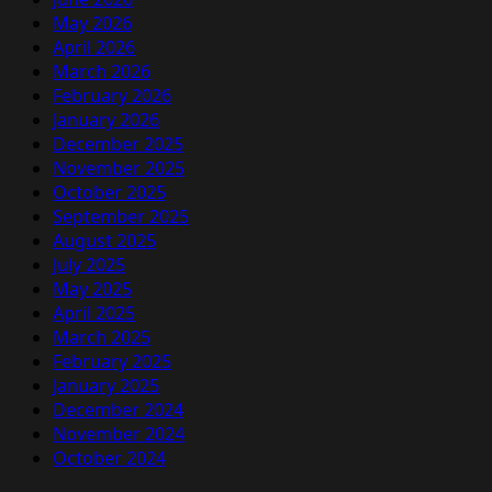
May 2026
April 2026
March 2026
February 2026
January 2026
December 2025
November 2025
October 2025
September 2025
August 2025
July 2025
May 2025
April 2025
March 2025
February 2025
January 2025
December 2024
November 2024
October 2024