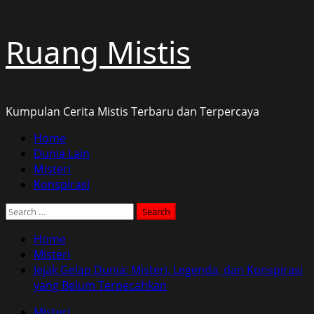
Skip
Ruang Mistis
to
content
Kumpulan Cerita Mistis Terbaru dan Terpercaya
Primary
Home
Menu
Dunia Lain
Misteri
Konspirasi
Search
for:
Home
Misteri
Jejak Gelap Dunia: Misteri, Legenda, dan Konspirasi
yang Belum Terpecahkan
Misteri