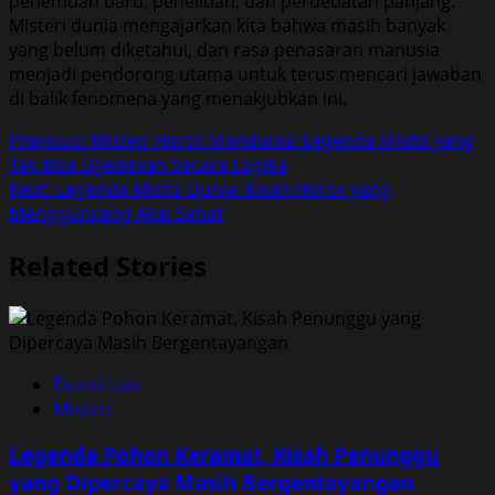
penemuan baru, penelitian, dan perdebatan panjang.
Misteri dunia mengajarkan kita bahwa masih banyak
yang belum diketahui, dan rasa penasaran manusia
menjadi pendorong utama untuk terus mencari jawaban
di balik fenomena yang menakjubkan ini.
Post
Previous:
Misteri Horor Mendunia: Legenda Mistis yang
Tak Bisa Dijelaskan Secara Logika
navigation
Next:
Legenda Mistis Dunia: Kisah Horor yang
Mengguncang Akal Sehat
Related Stories
Dunia Lain
Misteri
Legenda Pohon Keramat, Kisah Penunggu
yang Dipercaya Masih Bergentayangan