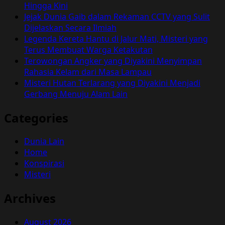
Hingga Kini
Jejak Dunia Gaib dalam Rekaman CCTV yang Sulit
Dijelaskan Secara Ilmiah
Legenda Kereta Hantu di Jalur Mati, Misteri yang
Terus Membuat Warga Ketakutan
Terowongan Angker yang Diyakini Menyimpan
Rahasia Kelam dari Masa Lampau
Misteri Hutan Terlarang yang Diyakini Menjadi
Gerbang Menuju Alam Lain
Categories
Dunia Lain
Home
Konspirasi
Misteri
Archives
August 2026