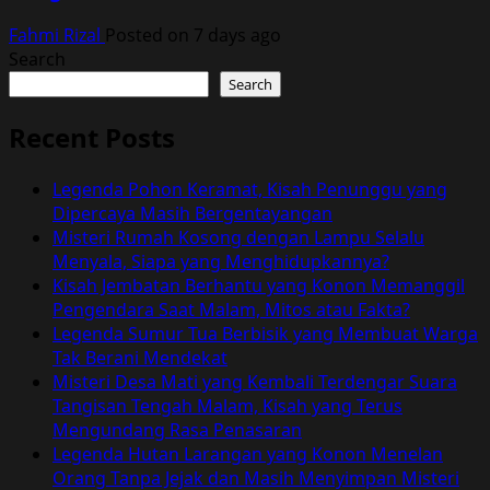
Fahmi Rizal
Posted on 7 days ago
Search
Search
Recent Posts
Legenda Pohon Keramat, Kisah Penunggu yang
Dipercaya Masih Bergentayangan
Misteri Rumah Kosong dengan Lampu Selalu
Menyala, Siapa yang Menghidupkannya?
Kisah Jembatan Berhantu yang Konon Memanggil
Pengendara Saat Malam, Mitos atau Fakta?
Legenda Sumur Tua Berbisik yang Membuat Warga
Tak Berani Mendekat
Misteri Desa Mati yang Kembali Terdengar Suara
Tangisan Tengah Malam, Kisah yang Terus
Mengundang Rasa Penasaran
Legenda Hutan Larangan yang Konon Menelan
Orang Tanpa Jejak dan Masih Menyimpan Misteri