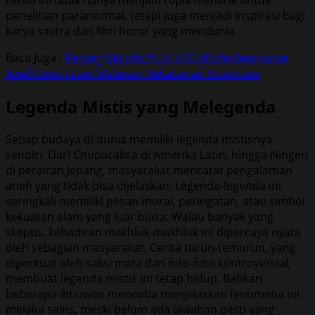
penelitian paranormal, tetapi juga menjadi inspirasi bagi
karya sastra dan film horor yang mendunia.
Baca Juga :
Perang Mu’tah (8 H / 630 M): Pertempuran
Awal Umat Islam Melawan Kekaisaran Bizantium
Legenda Mistis yang Melegenda
Setiap budaya di dunia memiliki legenda mistisnya
sendiri. Dari Chupacabra di Amerika Latin, hingga Ningen
di perairan Jepang, masyarakat mencatat pengalaman
aneh yang tidak bisa dijelaskan. Legenda-legenda ini
seringkali memiliki pesan moral, peringatan, atau simbol
kekuatan alam yang luar biasa. Walau banyak yang
skeptis, kehadiran makhluk-makhluk ini dipercaya nyata
oleh sebagian masyarakat. Cerita turun-temurun, yang
diperkuat oleh saksi mata dan foto-foto kontroversial,
membuat legenda mistis ini tetap hidup. Bahkan
beberapa ilmuwan mencoba menjelaskan fenomena ini
melalui sains, meski belum ada jawaban pasti yang