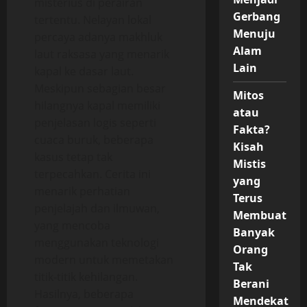
misterius di perairan
Gerbang
tertentu. Nelayan lokal
Menuju
percaya adanya makhluk
Alam
laut raksasa yang menarik
Lain
kapal ke dasar laut.
Meskipun sebagian besar
Mitos
hilangnya kapal memiliki
atau
penjelasan logis seperti
Fakta?
cuaca buruk, beberapa
Kisah
kasus tetap tak
Mistis
terpecahkan. Cerita ini
yang
menarik perhatian
Terus
penjelajah dan ilmuwan,
Membuat
yang mencoba
Banyak
menggunakan teknologi
Orang
modern untuk memetakan
Tak
titik-titik kehilangan.
Berani
Hasilnya, beberapa
Mendekat