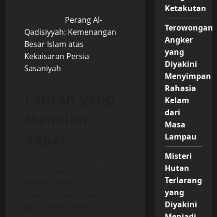
Ketakutan
Baca Juga :
Perang Al-
Terowongan
Qadisiyyah: Kemenangan
Angker
Besar Islam atas
yang
Kekaisaran Persia
Diyakini
Sasaniyah
Menyimpan
Rahasia
Lautan yang
Kelam
dari
Menelan
Masa
Kapal
Lampau
Misteri
Hutan
Di lepas pantai Amerika
Terlarang
Selatan, legenda
yang
menceritakan kapal-kapal
Diyakini
yang hilang secara
Menjadi