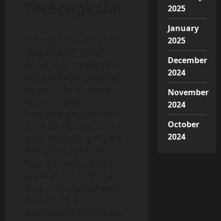
Terbengkalai
2025
January
Di Eropa Timur, kota tua
2025
yang sebagian besar
December
ditinggalkan menyimpan
2024
kuburan terbengkalai dan
bangunan kosong yang
November
disebut angker.
2024
Pengunjung melaporkan
October
suara tangisan, ketukan di
2024
pintu, dan bayangan yang
melintas di malam hari.
Kisah ini membuat para
pemburu hantu datang
dengan peralatan deteksi
modern untuk
membuktikan keberadaan