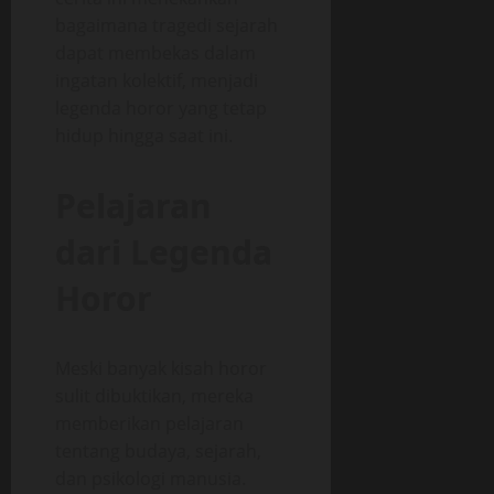
bagaimana tragedi sejarah
dapat membekas dalam
ingatan kolektif, menjadi
legenda horor yang tetap
hidup hingga saat ini.
Pelajaran
dari Legenda
Horor
Meski banyak kisah horor
sulit dibuktikan, mereka
memberikan pelajaran
tentang budaya, sejarah,
dan psikologi manusia.