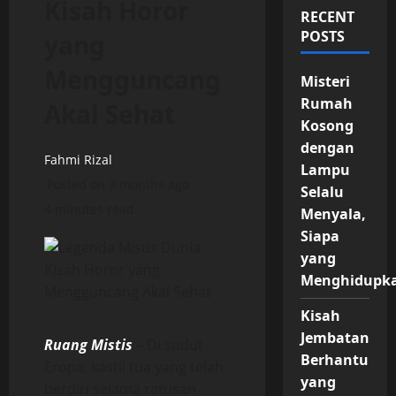
Kisah Horor
RECENT
POSTS
yang
Mengguncang
Misteri
Rumah
Akal Sehat
Kosong
dengan
Fahmi Rizal
Lampu
Posted on 3 months ago
Selalu
4 minutes read
Menyala,
Siapa
yang
Menghidupk
Kisah
Jembatan
Ruang Mistis
– Di sudut
Berhantu
Eropa, kastil tua yang telah
yang
berdiri selama ratusan