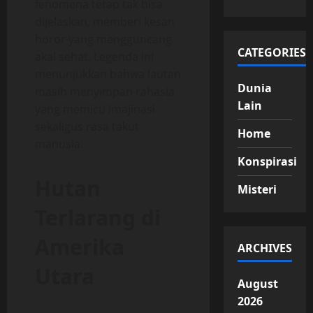
fenomena tetap tak bisa
dijelaskan, memberi kesan
horor yang mengguncang
CATEGORIES
akal sehat. Legenda ini
menunjukkan bahwa lautan
Dunia
masih menyimpan rahasia
Lain
yang memicu imajinasi
sekaligus rasa takut
Home
manusia.
Konspirasi
Hutan
Misteri
Terlarang di
Amerika
ARCHIVES
Utara
August
2026