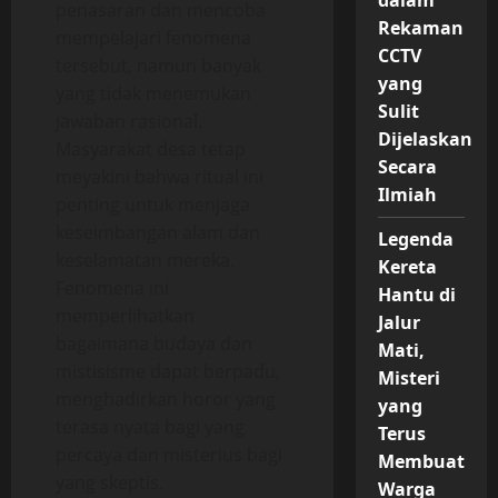
dalam
penasaran dan mencoba
Rekaman
mempelajari fenomena
CCTV
tersebut, namun banyak
yang
yang tidak menemukan
Sulit
jawaban rasional.
Dijelaskan
Masyarakat desa tetap
Secara
meyakini bahwa ritual ini
Ilmiah
penting untuk menjaga
keseimbangan alam dan
Legenda
keselamatan mereka.
Kereta
Fenomena ini
Hantu di
memperlihatkan
Jalur
bagaimana budaya dan
Mati,
mistisisme dapat berpadu,
Misteri
menghadirkan horor yang
yang
terasa nyata bagi yang
Terus
percaya dan misterius bagi
Membuat
yang skeptis.
Warga