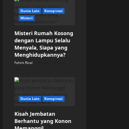
a
Dunia Lain
Konspirasi
t
Misteri
i
Misteri Rumah Kosong
o
dengan Lampu Selalu
Menyala, Siapa yang
n
Menghidupkannya?
Fahmi Rizal
Posted on 4 hours
ago
Dunia Lain
Konspirasi
Kisah Jembatan
Berhantu yang Konon
Memanggil