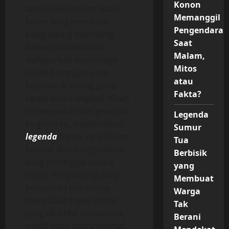
Konon
tahun menyimpan kisah
Memanggil
kelam yang membuat
Pengendara
pengunjung merinding.
Saat
Beberapa saksi mata
Malam,
melaporkan munculnya
Mitos
sosok bayangan yang
atau
berjalan di lorong gelap
Fakta?
tanpa suara langkah. Kisah
ini menyebar dari generasi
Legenda
ke generasi, memperkuat
Sumur
legenda
hantu yang konon
Tua
berasal dari penghuninya
Berbisik
yang meninggal secara
yang
tragis. Pengunjung yang
Membuat
penasaran pun sering
Warga
merasakan hawa dingin
Tak
yang tiba-tiba menyeruak,
Berani
meski suhu udara normal.