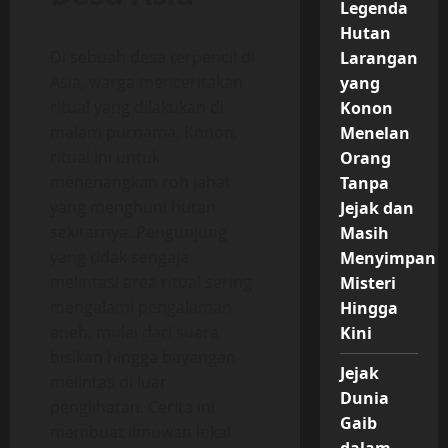
Legenda
Hutan
Di sebuah desa terpencil di
Larangan
Asia, warga menceritakan
yang
ritual yang dilakukan di
Konon
malam purnama. Konon,
Menelan
ritual ini untuk
Orang
menenangkan roh jahat
Tanpa
yang menghuni hutan
Jejak dan
sekitarnya. Pengunjung
Masih
yang tidak sengaja
Menyimpan
melintasi area ritual sering
Misteri
mengalami pengalaman
Hingga
aneh, mulai dari suara
Kini
bisikan hingga bayangan
Jejak
melintas di luar
Dunia
penglihatan. Cerita ini
Gaib
membuat ilmuwan lokal