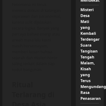
Mendekat
Fenomena ini terus
Misteri
memicu diskusi di kalangan
Desa
sejarawan dan paranormal,
Mati
karena sulit dijelaskan
yang
secara logika. Banyak yang
Kembali
percaya bahwa energi atau
Terdengar
arwah masa lalu kastil
Suara
masih bersemayam,
Tangisan
memberi kesan bahwa
Tengah
sejarah dan misteri horor
Malam,
saling terkait dalam tiap
Kisah
sudut bangunan.
yang
Terus
Ritual
Mengundang
Terlarang di
Rasa
Penasaran
Desa Asia