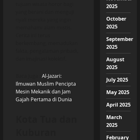
tujuan wisata horor bagi
2025
yang berani dan menguji
October
nyali mereka yang ingin
2025
memahami alam mistis.
Cerita ini terus
September
berkembang, memadukan
2025
fakta, pengalaman pribadi,
dan imajinasi kolektif.
August
2025
Baca Juga :
Al-Jazari:
July 2025
Ilmuwan Muslim Pencipta
Mesin Mekanik dan Jam
May 2025
Gajah Pertama di Dunia
April 2025
Kota Tua dan
March
2025
Kuburan
February