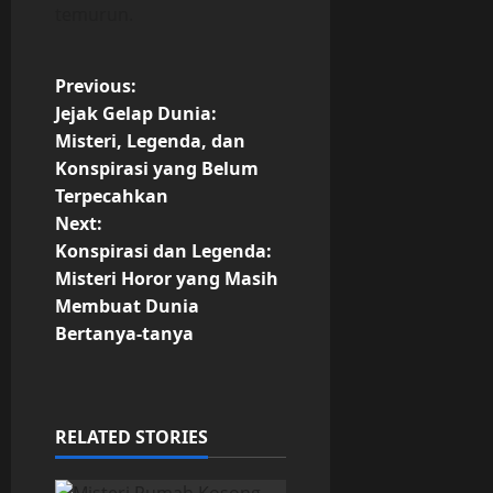
temurun.
P
Previous:
Jejak Gelap Dunia:
o
Misteri, Legenda, dan
Konspirasi yang Belum
s
Terpecahkan
t
Next:
Konspirasi dan Legenda:
n
Misteri Horor yang Masih
Membuat Dunia
a
Bertanya-tanya
v
i
RELATED STORIES
g