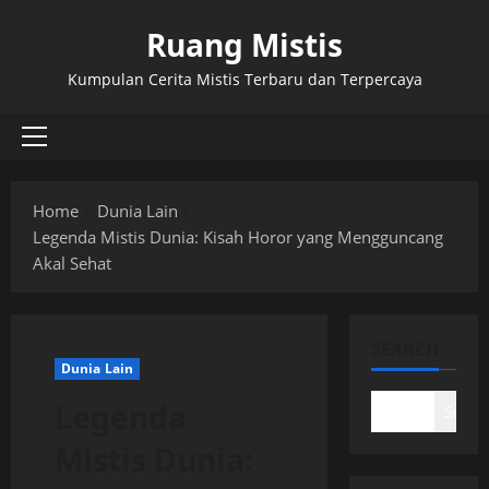
Skip
Ruang Mistis
to
content
Kumpulan Cerita Mistis Terbaru dan Terpercaya
Primary
Menu
Home
Dunia Lain
Legenda Mistis Dunia: Kisah Horor yang Mengguncang
Akal Sehat
SEARCH
Dunia Lain
Legenda
Search
Mistis Dunia: