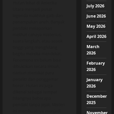
Hutan lebat di Amerika
July 2026
Utara menjadi pusat
legenda makhluk gaib dan
June 2026
penampakan aneh. Banyak
May 2026
pendaki melaporkan
melihat cahaya misterius,
April 2026
suara langkah, atau sosok
March
tinggi yang menghilang
2026
begitu mereka mendekat.
Fenomena ini belum bisa
February
dibuktikan secara ilmiah,
2026
namun memikat para
peneliti dan penggemar
January
horor. Hutan ini juga
2026
dikenal sebagai tempat
December
hilangnya beberapa
2025
pendaki tanpa jejak. Misteri
ini membuatnya menjadi
November