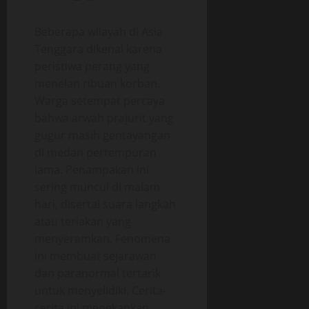
Beberapa wilayah di Asia
Tenggara dikenal karena
peristiwa perang yang
menelan ribuan korban.
Warga setempat percaya
bahwa arwah prajurit yang
gugur masih gentayangan
di medan pertempuran
lama. Penampakan ini
sering muncul di malam
hari, disertai suara langkah
atau teriakan yang
menyeramkan. Fenomena
ini membuat sejarawan
dan paranormal tertarik
untuk menyelidiki. Cerita-
cerita ini menekankan