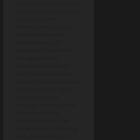
Ketakutan dan misteri telah
menjadi bagian dari tradisi
lisan dan modern,
memengaruhi cara kita
memahami alam dan
fenomena yang tak
terjelaskan. Kisah horor
dan legenda mistis
memperkaya imajinasi,
sekaligus mengingatkan
bahwa tidak semua hal bisa
diterangkan oleh logika.
Fenomena ini juga
mengajak kita untuk lebih
waspada terhadap
lingkungan sekitar dan
menghormati tradisi yang
telah diwariskan turun-