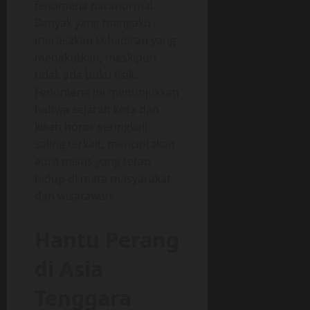
fenomena paranormal.
Banyak yang mengaku
merasakan kehadiran yang
menakutkan, meskipun
tidak ada bukti fisik.
Fenomena ini menunjukkan
bahwa sejarah kota dan
kisah horor seringkali
saling terkait, menciptakan
aura mistis yang tetap
hidup di mata masyarakat
dan wisatawan.
Hantu Perang
di Asia
Tenggara