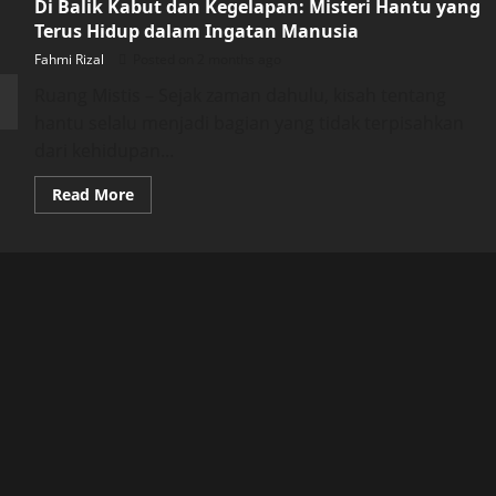
Di Balik Kabut dan Kegelapan: Misteri Hantu yang
Terus Hidup dalam Ingatan Manusia
Fahmi Rizal
Posted on 2 months ago
Ruang Mistis – Sejak zaman dahulu, kisah tentang
hantu selalu menjadi bagian yang tidak terpisahkan
dari kehidupan...
Read
Read More
more
about
Di
Balik
Kabut
dan
Kegelapan:
Misteri
Hantu
yang
Terus
Hidup
dalam
Ingatan
Manusia