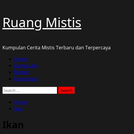
Skip
Ruang Mistis
to
content
Kumpulan Cerita Mistis Terbaru dan Terpercaya
Primary
Home
Menu
Dunia Lain
Misteri
Konspirasi
Search
for:
Home
Ikan
Ikan