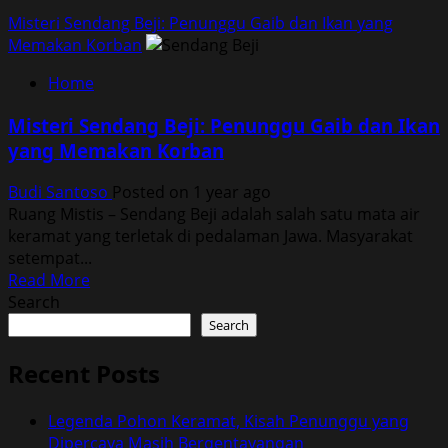
Misteri Sendang Beji: Penunggu Gaib dan Ikan yang
Memakan Korban
Home
Misteri Sendang Beji: Penunggu Gaib dan Ikan
yang Memakan Korban
Budi Santoso
Posted on 1 year ago
Ruang Mistis – Sendang Beji adalah salah satu mata air
keramat yang terletak di pedalaman Jawa. Masyarakat
setempat...
Read
Read More
more
Search
about
Search
Misteri
Sendang
Recent Posts
Beji:
Penunggu
Legenda Pohon Keramat, Kisah Penunggu yang
Gaib
Dipercaya Masih Bergentayangan