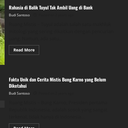
Rahasia di Balik Tuyul Tak Ambil Uang di Bank
Budi Santoso
Posted on 2 years ago
Ruang Mistis – Tuyul adalah salah satu makhluk
mitologi yang sering dikaitkan dengan pencurian
uang. Namun, ada satu...
Read
Read More
more
about
Rahasia
di
Balik
Tuyul
Tak
Fakta Unik dan Cerita Mistis Bung Karno yang Belum
Ambil
Diketahui
Uang
di
Bank
Budi Santoso
Posted on 2 years ago
Ruang Mistis – Bung Karno, Presiden pertama
Republik Indonesia, adalah sosok yang sangat
terkenal, tidak hanya di Indonesia...
Read