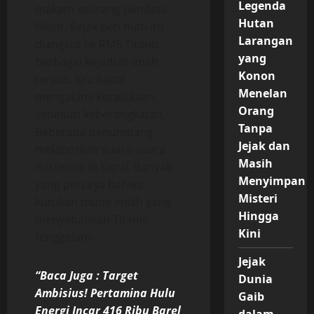
Legenda
makam seorang pendeta
Hutan
Mesir. Sejak peti mati itu
Larangan
diangkut ke RMS Titanic,
yang
berbagai kejadian aneh
Konon
terjadi. Kru kapal
Menelan
mengalami kecelakaan
Orang
sebelum keberangkatan.
Tanpa
Beberapa penumpang
Jejak dan
melaporkan suara-suara
Masih
misterius di kapal. Banyak
Menyimpan
yang percaya bahwa
Misteri
kutukan mumi inilah yang
Hingga
menyebabkan Titanic
Kini
tenggelam.
Jejak
“Baca Juga : Target
Dunia
Ambisius! Pertamina Hulu
Gaib
Energi Incar 416 Ribu Barel