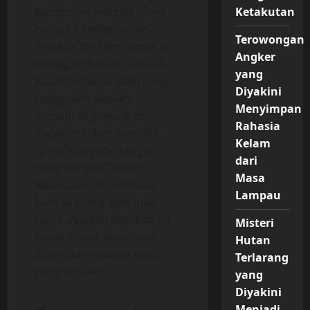
Robertson menulis novel
Ketakutan
berjudul
Futility, or the
Terowongan
Wreck of the Titan
. Novel ini
Angker
menggambarkan sebuah
yang
kapal bernama
Titan
yang
Diyakini
tenggelam setelah
Menyimpan
menabrak gunung es.
Rahasia
Kapal tersebut memiliki
Kelam
spesifikasi yang sangat
dari
mirip dengan Titanic.
Masa
Kesamaan ini membuat
Lampau
banyak orang bertanya-
tanya. Apakah kejadian ini
Misteri
benar-benar kebetulan
Hutan
atau ada kekuatan mistis
Terlarang
yang terlibat?
yang
Diyakini
Menjadi