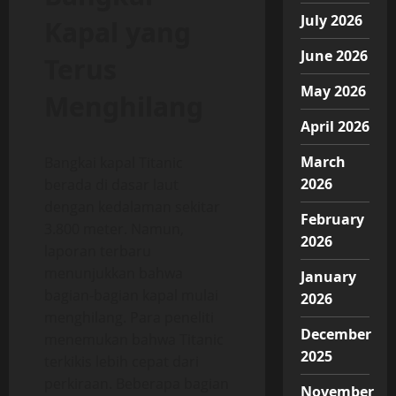
July 2026
Kapal yang
June 2026
Terus
May 2026
Menghilang
April 2026
March
Bangkai kapal Titanic
2026
berada di dasar laut
dengan kedalaman sekitar
February
3.800 meter. Namun,
2026
laporan terbaru
menunjukkan bahwa
January
bagian-bagian kapal mulai
2026
menghilang. Para peneliti
December
menemukan bahwa Titanic
2025
terkikis lebih cepat dari
perkiraan. Beberapa bagian
November