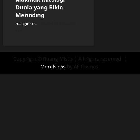
Dunia yang Bikin
Merinding
ruangmistis
Posted on 6 months
ago
Copyright © Ruang Mistis | All rights reserved.
|
MoreNews
by AF themes.