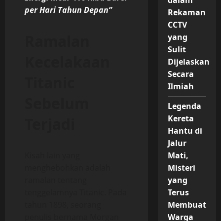
dalam
per Hari Tahun Depan”
Rekaman
CCTV
Ramalan
yang
Sulit
Kecelakaan
Dijelaskan
Secara
Titanic
Ilmiah
Sebelum
Legenda
Kereta
Terjadi
Hantu di
Jalur
Kisah lain yang
Mati,
menghebohkan adalah
Misteri
ramalan tentang
yang
tenggelamnya Titanic. Pada
Terus
tahun 1898, seorang
Membuat
penulis bernama Morgan
Warga