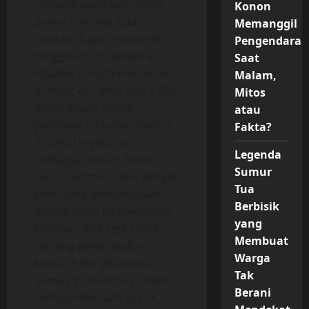
menjadi salah satu kisah
Konon
paling terkenal dalam
Memanggil
sejarah. Kapal mewah ini
Pengendara
tenggelam di Samudra
Saat
Atlantik setelah menabrak
Malam,
gunung es. Lebih dari 1.500
Mitos
orang tewas dalam
atau
peristiwa tersebut. Namun,
Fakta?
di balik tragedi itu,
Legenda
berbagai misteri mistis
Sumur
terus bermunculan. Banyak
Tua
teori yang menyebutkan
Berbisik
bahwa kapal ini membawa
yang
kutukan. Ada juga cerita
Membuat
tentang penampakan
Warga
hantu di bangkai kapal.
Tak
Semua ini membuat Titanic
Berani
semakin menarik untuk