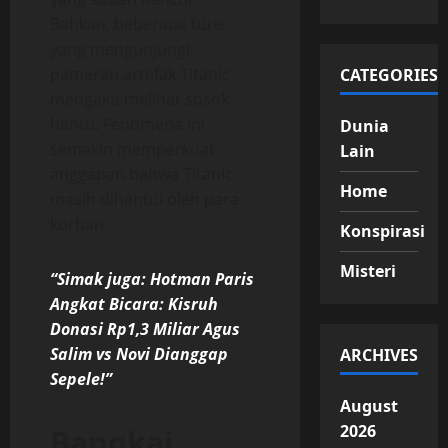
Bahkan, beberapa turis
yang mengunjungi
pameran artefak Titanic
CATEGORIES
mengaku melihat sosok
hantu. Fenomena ini
Dunia
semakin memperkuat
Lain
anggapan bahwa Titanic
Home
masih dihantui oleh para
korban.
Konspirasi
Misteri
“Simak juga: Hotman Paris
Angkat Bicara: Kisruh
Donasi Rp1,3 Miliar Agus
Salim vs Novi Dianggap
ARCHIVES
Sepele!”
August
2026
Bangkai