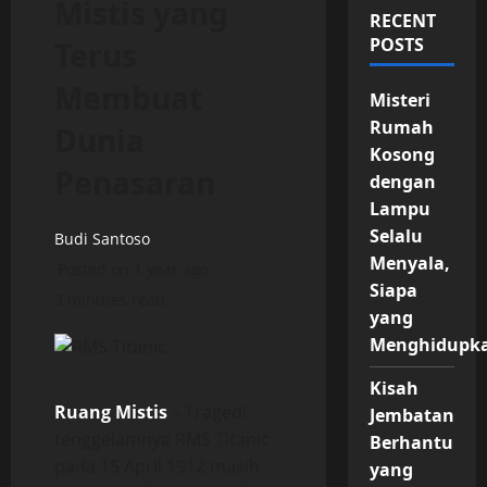
Mistis yang
RECENT
POSTS
Terus
Membuat
Misteri
Rumah
Dunia
Kosong
Penasaran
dengan
Lampu
Selalu
Budi Santoso
Menyala,
Posted on 1 year ago
Siapa
3 minutes read
yang
Menghidupk
Kisah
Ruang Mistis
– Tragedi
Jembatan
tenggelamnya RMS Titanic
Berhantu
pada 15 April 1912 masih
yang