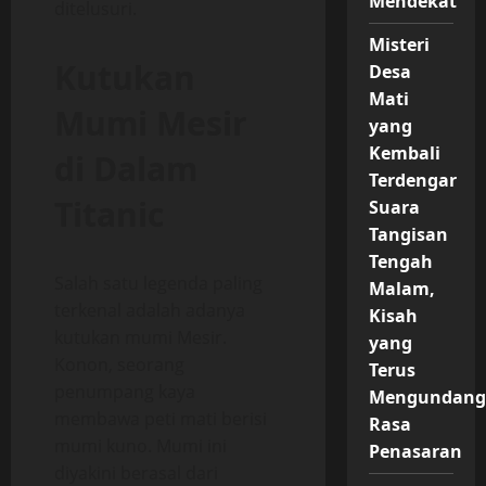
Mendekat
ditelusuri.
Misteri
Kutukan
Desa
Mati
Mumi Mesir
yang
Kembali
di Dalam
Terdengar
Titanic
Suara
Tangisan
Tengah
Salah satu legenda paling
Malam,
terkenal adalah adanya
Kisah
kutukan mumi Mesir.
yang
Konon, seorang
Terus
penumpang kaya
Mengundang
membawa peti mati berisi
Rasa
mumi kuno. Mumi ini
Penasaran
diyakini berasal dari