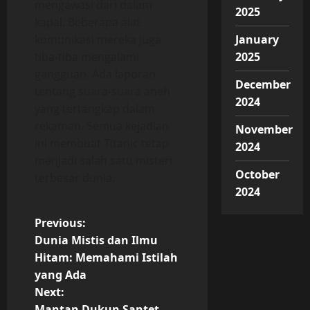
mengawasi dari dalam
2025
kapal. Beberapa alat
komunikasi mereka juga
January
tiba-tiba mengalami
2025
gangguan. Ada laporan
December
tentang suara-suara aneh
2024
yang tertangkap dalam
rekaman. Semua kejadian
November
ini membuat Titanic tetap
2024
menjadi salah satu misteri
October
terbesar dunia.
2024
P
Previous:
Dunia Mistis dan Ilmu
o
Hitam: Memahami Istilah
yang Ada
s
Next:
Mantan Dukun Santet