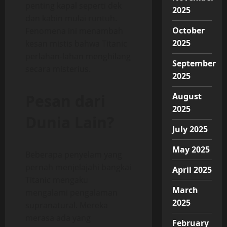
penting kapal seperti dek
2025
dan kabin mulai runtuh.
October
Fenomena ini menambah
2025
kesan mistis bahwa Titanic
perlahan-lahan menghilang
September
secara misterius.
2025
Pesan dari
August
2025
Dunia Lain?
July 2025
May 2025
Beberapa penyelam yang
pernah menjelajahi bangkai
April 2025
Titanic mengaku
March
mengalami pengalaman
2025
supranatural. Mereka
merasa ada yang
February