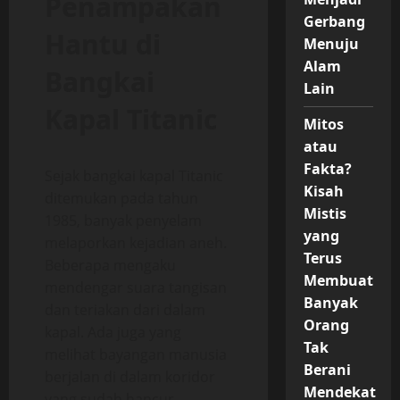
Penampakan
Gerbang
Hantu di
Menuju
Alam
Bangkai
Lain
Kapal Titanic
Mitos
atau
Fakta?
Sejak bangkai kapal Titanic
Kisah
ditemukan pada tahun
Mistis
1985, banyak penyelam
yang
melaporkan kejadian aneh.
Terus
Beberapa mengaku
Membuat
mendengar suara tangisan
Banyak
dan teriakan dari dalam
Orang
kapal. Ada juga yang
Tak
melihat bayangan manusia
Berani
berjalan di dalam koridor
Mendekat
yang sudah hancur.