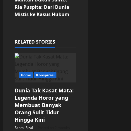
t
Ria Puspita: Dari Dunia
n
Mistis ke Kasus Hukum
a
v
RELATED STORIES
i
g
a
Home
Konspirasi
t
Dunia Tak Kasat Mata:
Legenda Horor yang
i
Membuat Banyak
o
Orang Sulit Tidur
Hingga Kini
n
Fahmi Rizal
Posted on 2 months