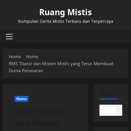
Skip
Ruang Mistis
to
content
Kumpulan Cerita Mistis Terbaru dan Terpercaya
Primary
Menu
Home
Home
RMS Titanic dan Misteri Mistis yang Terus Membuat
Dunia Penasaran
SEARCH
Home
RMS Titanic
Search
dan Misteri