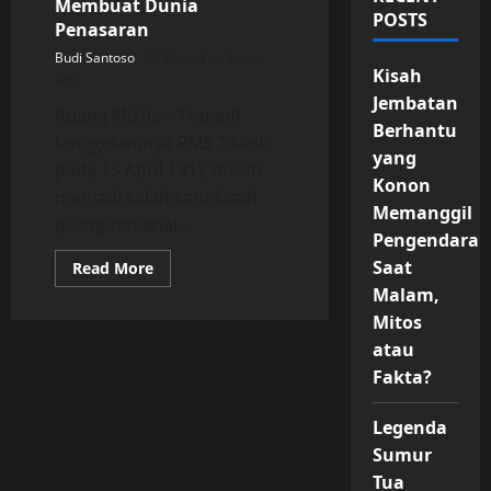
Membuat Dunia
POSTS
Penasaran
Budi Santoso
Posted on 1 year
Kisah
ago
Jembatan
Ruang Mistis – Tragedi
Berhantu
tenggelamnya RMS Titanic
yang
pada 15 April 1912 masih
Konon
menjadi salah satu kisah
Memanggil
paling terkenal...
Pengendara
Saat
Read
Read More
more
Malam,
about
RMS
Mitos
Titanic
dan
atau
Misteri
Mistis
Fakta?
yang
Terus
Membuat
Legenda
Dunia
Penasaran
Sumur
Tua