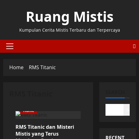
Skip
Ruang Mistis
to
content
Kumpulan Cerita Mistis Terbaru dan Terpercaya
Primary
Menu
Home
RMS Titanic
RMS Titanic
SEARCH
Search
Home
RMS Titanic dan Misteri
Mistis yang Terus
RECENT