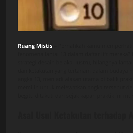
Ruang Mistis
– Pernahkah kamu memperhatika
fenomena lantai 13 dalam daftar lift mereka?
strategi desain belaka. Justru, hilangnya lanta
dan ketakutan yang tertanam dalam budaya ma
angka 13, menjadi alasan utama di balik prakt
memilih untuk melewatkan angka tersebut d
begitu ditakuti dan sejak kapan praktik ini 
Asal Usul Ketakutan terhadap 