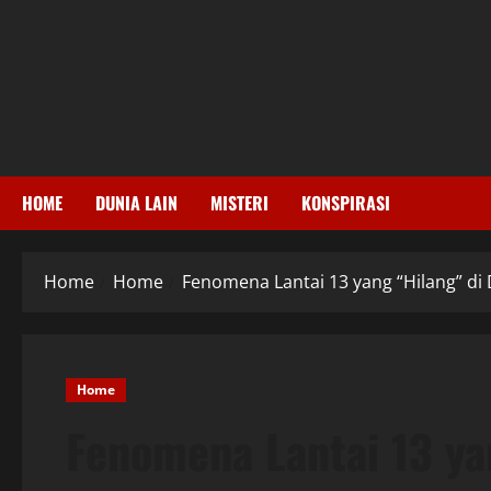
Skip
to
content
HOME
DUNIA LAIN
MISTERI
KONSPIRASI
Home
Home
Fenomena Lantai 13 yang “Hilang” di
Home
Fenomena Lantai 13 ya