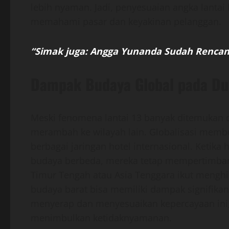
lebih nyaman. Jadi, penyesuaian angka lantai 
memahami pasar dan keyakinan pelanggan.
“Simak juga: Angga Yunanda Sudah Rencana
Dampak Budaya Global pada Du
Meski fenomena lantai 13 banyak ditemukan 
merambah ke wilayah lain. Globalisasi membuat
berbagai jaringan hotel internasional. Keti
budaya berbeda, mereka tetap mempertimbang
Timur Tengah atau Asia Tenggara ikut menghi
budaya barat bisa memiliki dampak signifikan
menyerap dan menyesuaikan kepercayaan ini, 
menimbulkan ketidaknyamanan.