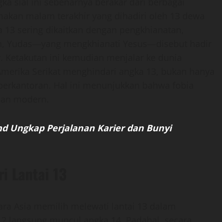
a sial ini sebenarnya berakar dari berbagai
makan malam terakhir yang dihadiri oleh 13 dewa
ka 13 sering dikaitkan dengan pengkhianatan,
an, Yudas—yang mengkhianati Yesus—disebut hadir
. Ketakutan ini kemudian menjalar ke dunia
 Amerika Serikat menghindari angka 13, bukan hanya
g perkantoran. Hal ini menunjukkan bahwa fobia
pan modern.
and Ungkap Perjalanan Karier dan Bunyi
i Lantai 13
ara Asia memilih melewati lantai 13 dalam
12 langsung muncul angka 14. Padahal, secara