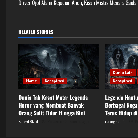
s
Driver Ojol Alami Kejadian Aneh, Kisah Mistis Menara Saida
t
n
RELATED STORIES
a
v
i
Dunia Lain
g
Home
Konspirasi
Konspirasi
a
Dunia Tak Kasat Mata: Legenda
Legenda Hantu 
t
Horor yang Membuat Banyak
Berbagai Negar
Orang Sulit Tidur Hingga Kini
Terus Hidup di
i
Fahmi Rizal
Posted on 2 months ago
ruangmistis
Po
o