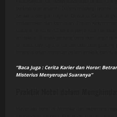
Kepercayaan terhadap fenomena lantai 13 angk
budaya dan sejarah. Dalam mitologi Nordik, 
berakhir dengan tragedi. Di dunia Barat, ang
malapetaka, dan kematian. Dalam Kekristen
sebagai tamu ke-13 dalam perjamuan terakhir
arsitektur. Banyak gedung pencakar langit di
di hotel, tapi juga di rumah sakit dan gedun
tersebut telah meresap dalam praktik kehidu
“Baca Juga : Cerita Karier dan Horor: Betr
Misterius Menyerupai Suaranya”
Praktik Hotel dalam Menghindar
Mayoritas hotel di Amerika dan beberapa neg
penomoran mereka. Biasanya, setelah lantai 