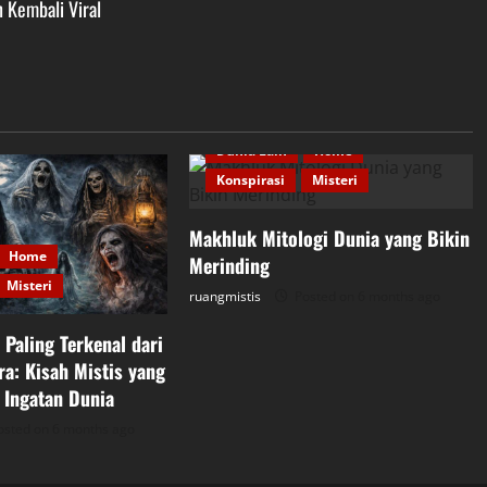
h Kembali Viral
Dunia Lain
Home
Konspirasi
Misteri
Makhluk Mitologi Dunia yang Bikin
Home
Merinding
Misteri
ruangmistis
Posted on 6 months ago
Paling Terkenal dari
a: Kisah Mistis yang
 Ingatan Dunia
sted on 6 months ago