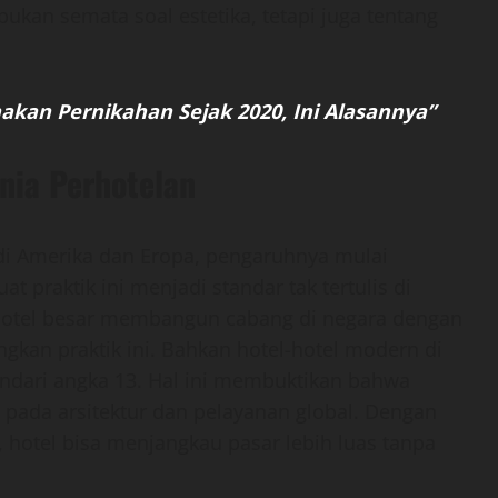
bukan semata soal estetika, tetapi juga tentang
kan Pernikahan Sejak 2020, Ini Alasannya”
nia Perhotelan
di Amerika dan Eropa, pengaruhnya mulai
 praktik ini menjadi standar tak tertulis di
ka hotel besar membangun cabang di negara dengan
kan praktik ini. Bahkan hotel-hotel modern di
ndari angka 13. Hal ini membuktikan bahwa
 pada arsitektur dan pelayanan global. Dengan
hotel bisa menjangkau pasar lebih luas tanpa