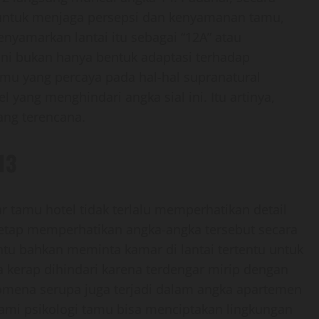
n, untuk menjaga persepsi dan kenyamanan tamu,
nyamarkan lantai itu sebagai “12A” atau
 ini bukan hanya bentuk adaptasi terhadap
amu yang percaya pada hal-hal supranatural
yang menghindari angka sial ini. Itu artinya,
ang terencana.
13
 tamu hotel tidak terlalu memperhatikan detail
etap memperhatikan angka-angka tersebut secara
entu bahkan meminta kamar di lantai tertentu untuk
a kerap dihindari karena terdengar mirip dengan
omena serupa juga terjadi dalam angka apartemen
mi psikologi tamu bisa menciptakan lingkungan