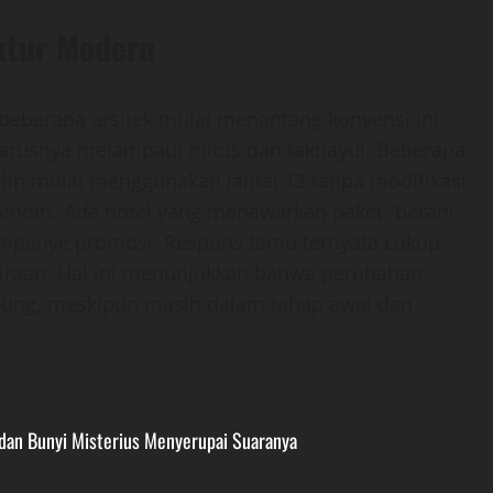
ktur Modern
 beberapa arsitek mulai menantang konvensi ini.
arusnya melampaui mitos dan takhayul. Beberapa
rlin mulai menggunakan lantai 13 tanpa modifikasi.
endiri. Ada hotel yang menawarkan paket “berani
kampanye promosi. Respons tamu ternyata cukup
iraan. Hal ini menunjukkan bahwa perubahan
gsung, meskipun masih dalam tahap awal dan
 dan Bunyi Misterius Menyerupai Suaranya