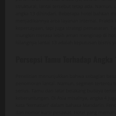
struktural, lantai tersebut tetap ada. Namu
angka 13 dihindari. Beberapa hotel bahkan me
menjadikannya area layanan internal. Praktik
kepercayaan, tapi juga strategi pemasaran. T
mungkin merasa lebih aman menginap di hotel 
hilangnya lantai 13 adalah keputusan bisnis y
Persepsi Tamu Terhadap Angka 
Penelitian menunjukkan bahwa sebagian besar
penomoran lantai. Namun, segmen tertentu t
serius. Tamu dari latar belakang budaya tert
keberuntungan. Di Asia misalnya, angka 4 jug
kata “kematian” dalam bahasa Mandarin. Fen
dan nomor kursi pesawat. Hotel yang memaha