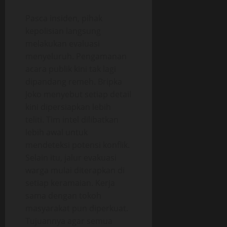
Pasca insiden, pihak
kepolisian langsung
melakukan evaluasi
menyeluruh. Pengamanan
acara publik kini tak lagi
dipandang remeh. Bripka
Joko menyebut setiap detail
kini dipersiapkan lebih
teliti. Tim intel dilibatkan
lebih awal untuk
mendeteksi potensi konflik.
Selain itu, jalur evakuasi
warga mulai diterapkan di
setiap keramaian. Kerja
sama dengan tokoh
masyarakat pun diperkuat.
Tujuannya agar semua