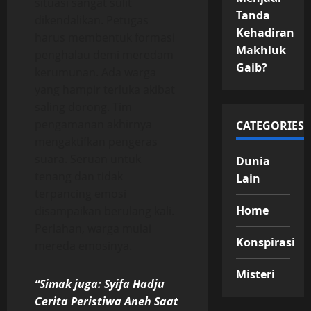
situasi sangat sulit
Tanda
dikendalikan. Petugas
Kehadiran
harus membentuk formasi
Makhluk
penghalau demi meredam
Gaib?
kerumunan. Ada warga
yang hampir terluka akibat
saling dorong. Tim
pengamanan akhirnya
CATEGORIES
mengaktifkan pengeras
suara. Seruan untuk
Dunia
tenang dan tidak
Lain
terpancing emosi
Home
disampaikan berulang kali.
Perlahan, warga mulai
Konspirasi
mereda emosinya.
Misteri
“Simak juga: Syifa Hadju
Cerita Peristiwa Aneh Saat