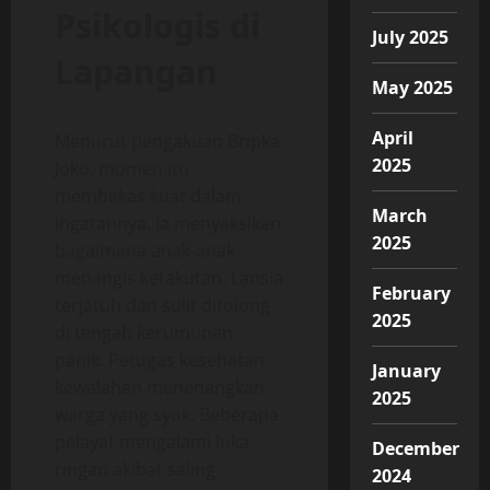
Psikologis di
July 2025
Lapangan
May 2025
April
Menurut pengakuan Bripka
2025
Joko, momen itu
membekas kuat dalam
March
ingatannya. Ia menyaksikan
2025
bagaimana anak-anak
menangis ketakutan. Lansia
February
terjatuh dan sulit ditolong
2025
di tengah kerumunan
panik. Petugas kesehatan
January
kewalahan menenangkan
2025
warga yang syok. Beberapa
pelayat mengalami luka
December
ringan akibat saling
2024