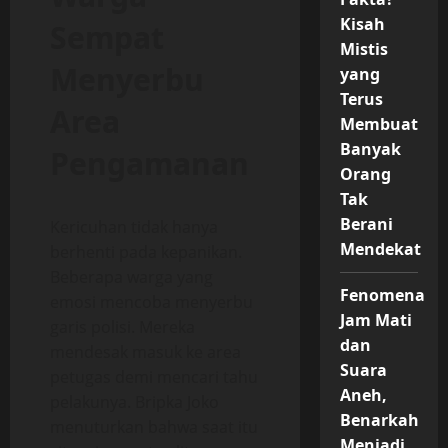
Kisah
Sempat
Mistis
Menyerbu
yang
Terus
Area
Membuat
Banyak
Pengamanan
Orang
Tak
Berani
Kericuhan tidak hanya
Mendekat
berhenti pada kepanikan.
Beberapa warga yang
Fenomena
emosi mencoba menyerbu
Jam Mati
garis polisi. Mereka
dan
mendesak masuk ke area
Suara
petugas demi mencari tahu
Aneh,
pelakunya. Bripka Joko
Benarkah
menuturkan bahwa saat itu
Menjadi