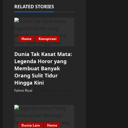
v
RELATED STORIES
i
g
a
Home
Konspirasi
t
Dunia Tak Kasat Mata:
Legenda Horor yang
i
Membuat Banyak
o
Orang Sulit Tidur
Hingga Kini
n
Fahmi Rizal
Posted on 2 months
ago
Dunia Lain
Home