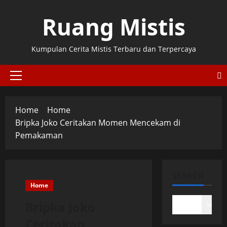
Skip
Ruang Mistis
to
content
Kumpulan Cerita Mistis Terbaru dan Terpercaya
Primary
Menu
Home
Home
Bripka Joko Ceritakan Momen Mencekam di
Pemakaman
SEARCH
Home
Bripka Joko
Search
Ceritakan