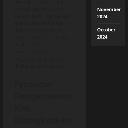
dorong. Trauma ini juga
berdampak pada rekan
November
sesama polisi. Banyak dari
2024
mereka kini lebih siaga
October
dalam tugas lapangan.
2024
Bahkan untuk acara yang
terlihat damai sekalipun.
Evaluasi protokol
pengamanan langsung
dilakukan usai kejadian.
Prosedur
Pengamanan
Kini
Ditingkatkan