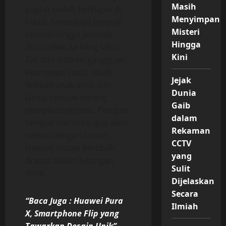
Masih
pagi ia sudah bertugas di
Menyimpan
lokasi. Semuanya tampak
Misteri
normal hingga jenazah
Hingga
diturunkan ke liang lahat.
Kini
Tak ada indikasi gangguan
keamanan sama sekali.
Jejak
Bahkan anak-anak dan
Dunia
lansia tampak tenang
Gaib
mengikuti prosesi. Petugas
dalam
sempat merasa tugas akan
Rekaman
selesai dengan lancar.
CCTV
Namun situasi berubah
yang
drastis dalam hitungan
Sulit
detik.
Dijelaskan
Secara
“Baca Juga : Huawei Pura
Ilmiah
X, Smartphone Flip yang