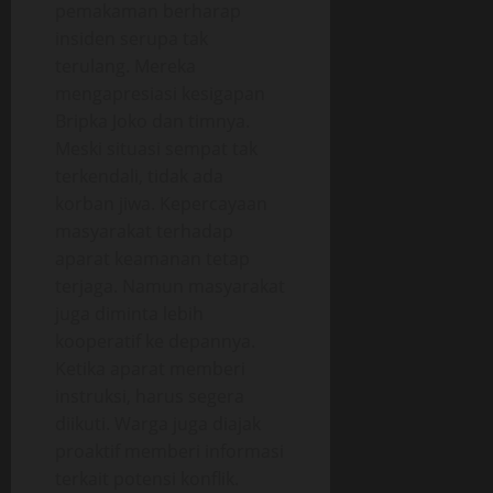
pemakaman berharap
insiden serupa tak
terulang. Mereka
mengapresiasi kesigapan
Bripka Joko dan timnya.
Meski situasi sempat tak
terkendali, tidak ada
korban jiwa. Kepercayaan
masyarakat terhadap
aparat keamanan tetap
terjaga. Namun masyarakat
juga diminta lebih
kooperatif ke depannya.
Ketika aparat memberi
instruksi, harus segera
diikuti. Warga juga diajak
proaktif memberi informasi
terkait potensi konflik.