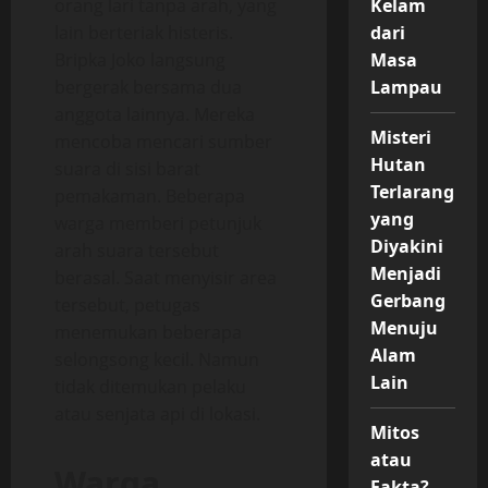
orang lari tanpa arah, yang
Kelam
lain berteriak histeris.
dari
Bripka Joko langsung
Masa
bergerak bersama dua
Lampau
anggota lainnya. Mereka
Misteri
mencoba mencari sumber
Hutan
suara di sisi barat
Terlarang
pemakaman. Beberapa
yang
warga memberi petunjuk
Diyakini
arah suara tersebut
Menjadi
berasal. Saat menyisir area
Gerbang
tersebut, petugas
Menuju
menemukan beberapa
Alam
selongsong kecil. Namun
Lain
tidak ditemukan pelaku
atau senjata api di lokasi.
Mitos
atau
Warga
Fakta?