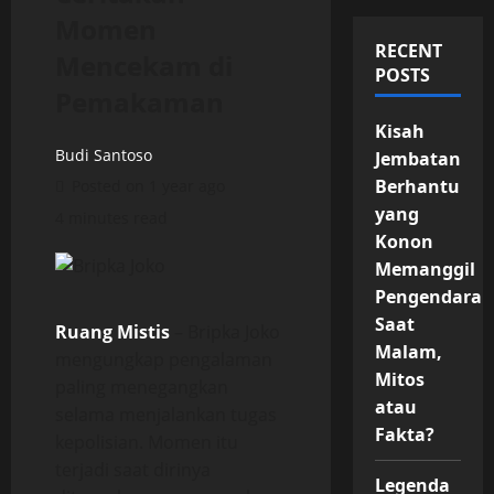
Momen
RECENT
Mencekam di
POSTS
Pemakaman
Kisah
Budi Santoso
Jembatan
Berhantu
Posted on 1 year ago
yang
4 minutes read
Konon
Memanggil
Pengendara
Saat
Ruang Mistis
– Bripka Joko
Malam,
mengungkap pengalaman
Mitos
paling menegangkan
atau
selama menjalankan tugas
Fakta?
kepolisian. Momen itu
terjadi saat dirinya
Legenda