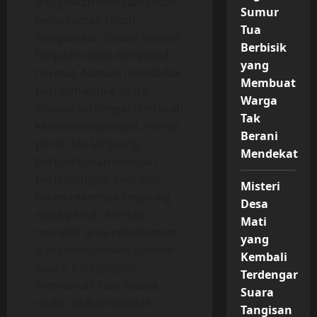
ditugaskan mengamankan
Sumur
pemakaman tokoh
Tua
masyarakat. Situasi semula
Berbisik
berjalan tertib dan penuh
yang
hormat. Namun mendadak
Membuat
berubah ketika suara
Warga
letusan terdengar dari arah
Tak
kerumunan pelayat. Warga
Berani
panik dan langsung
Mendekat
berhamburan mencari
perlindungan. Joko dan
Misteri
rekan-rekannya langsung
Desa
siaga penuh. Mereka
Mati
menyisir area pemakaman
yang
guna memastikan sumber
Kembali
suara. Ketegangan
Terdengar
memuncak saat massa
Suara
mulai tidak terkendali.
Tangisan