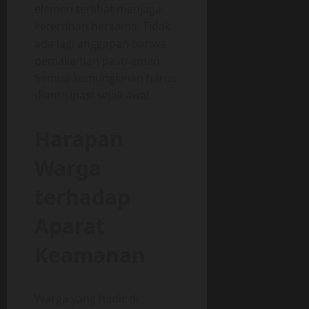
elemen terlibat menjaga
ketertiban bersama. Tidak
ada lagi anggapan bahwa
pemakaman pasti aman.
Semua kemungkinan harus
diantisipasi sejak awal.
Harapan
Warga
terhadap
Aparat
Keamanan
Warga yang hadir di