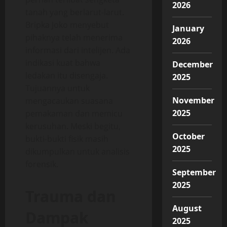
2026
tanah yang berlarut-larut.
Bripka Joko menyebut
January
pihaknya telah menerima
2026
informasi dari intelijen. Ada
indikasi kuat bahwa
December
ledakan itu disengaja.
2025
Tujuannya untuk
November
mengacaukan suasana
2025
pemakaman dan memicu
kerusuhan. Meski begitu,
October
bukti-bukti fisik masih
2025
dikumpulkan untuk analisis
forensik.
September
2025
Trauma dan
August
Dampak
2025