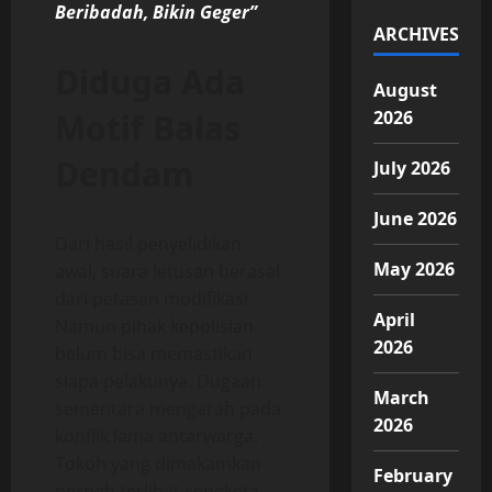
Beribadah, Bikin Geger”
ARCHIVES
Diduga Ada
August
Motif Balas
2026
Dendam
July 2026
June 2026
Dari hasil penyelidikan
May 2026
awal, suara letusan berasal
dari petasan modifikasi.
April
Namun pihak kepolisian
2026
belum bisa memastikan
siapa pelakunya. Dugaan
March
sementara mengarah pada
2026
konflik lama antarwarga.
Tokoh yang dimakamkan
February
pernah terlibat sengketa