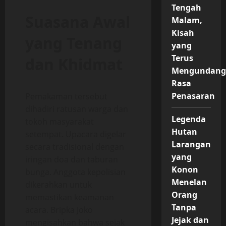
Tengah
Suasana Awal
Malam,
Kisah
yang Tenang
yang
Terus
dan Khidmat
Mengundan
Rasa
Penasaran
Pemakaman tersebut
dihadiri ratusan warga dan
Legenda
tokoh masyarakat
Hutan
setempat. Upacara digelar
Larangan
secara tradisional dengan
yang
iringan doa dan taburan
Konon
bunga. Anggota kepolisian
Menelan
dikerahkan untuk
Orang
memastikan keamanan
Tanpa
acara. Bripka Joko
Jejak dan
mengisahkan bahwa sejak