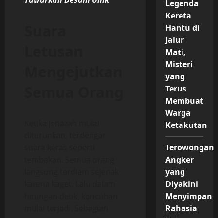
Tawarkan Desain Unik”
Legenda
Kereta
Suara
Hantu di
Jalur
Letusan
Mati,
Misteri
Mengejutkan
yang
Semua Orang
Terus
Membuat
Warga
Ketika jenazah mulai
Ketakutan
diturunkan, terdengar
suara keras seperti
Terowongan
tembakan. Semua orang
Angker
langsung terdiam sejenak
yang
karena kaget. Lalu dalam
Diyakini
hitungan detik, kericuhan
Menyimpan
mulai terjadi. Sebagian
Rahasia