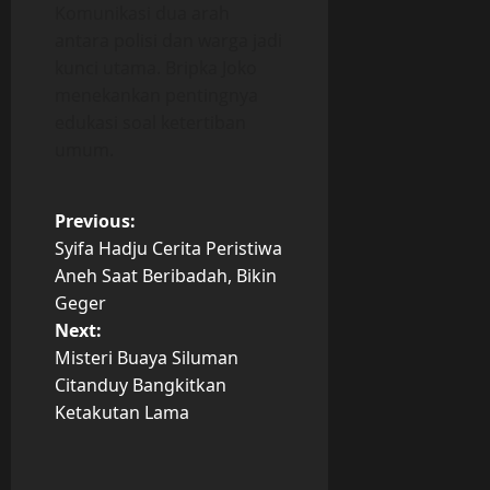
Komunikasi dua arah
antara polisi dan warga jadi
kunci utama. Bripka Joko
menekankan pentingnya
edukasi soal ketertiban
umum.
P
Previous:
Syifa Hadju Cerita Peristiwa
o
Aneh Saat Beribadah, Bikin
Geger
s
Next:
t
Misteri Buaya Siluman
Citanduy Bangkitkan
n
Ketakutan Lama
a