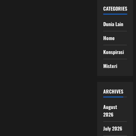
CATEGORIES
Dunia Lain
Home
Konspirasi
Misteri
ARCHIVES
August
2026
July 2026