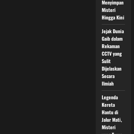
Menyimpan
Misteri
Hingga Kini
Jejak Dunia
Gaib dalam
Rekaman
CCTV yang
Sulit
Dijelaskan
Secara
Ilmiah
Legenda
Kereta
Hantu di
Jalur Mati,
Misteri