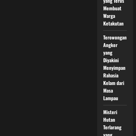
yang Terus
Membuat
Warga
Ketakutan
Terowongan
Angker
yang
Diyakini
Menyimpan
Rahasia
Kelam dari
Masa
Lampau
Misteri
Hutan
Terlarang
yang