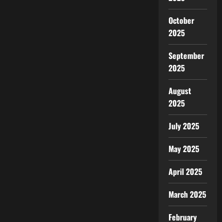
October
2025
September
2025
August
2025
July 2025
May 2025
April 2025
March 2025
February