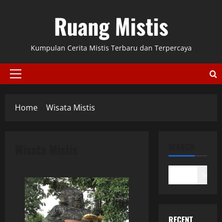
Skip
Ruang Mistis
to
content
Kumpulan Cerita Mistis Terbaru dan Terpercaya
Primary
Menu
Home
Wisata Mistis
Wisata Mistis
SEARCH
Search
RECENT