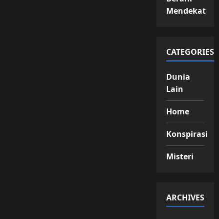
Mendekat
CATEGORIES
Dunia
Lain
Home
Konspirasi
Misteri
ARCHIVES