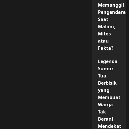
Menghantui
Memanggil
Keluarga
Bell
Pengendara
di
Tennessee
Saat
Malam,
Mitos
atau
Fakta?
Legenda
Sumur
Tua
Berbisik
yang
Membuat
Warga
Tak
Berani
Mendekat