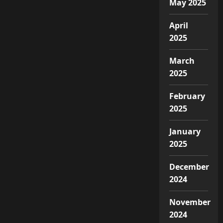
May 2025
April
2025
March
2025
February
2025
January
2025
December
2024
November
2024