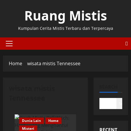
Skip
Ruang Mistis
to
content
Kumpulan Cerita Mistis Terbaru dan Terpercaya
Primary
Menu
Home
wisata mistis Tennessee
wisata mistis
SEARCH
Tennessee
Search
Dunia Lain
Home
Misteri
RECENT