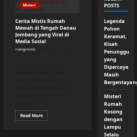
POSTS
Misteri
Cerita Mistis Rumah
Legenda
Mewah di Tengah Danau
Pohon
Jombang yang Viral di
Keramat,
Media Sosial
Kisah
ruangmistis
Posted on 1 year
Penunggu
ago
yang
Ruang Mistis – Kisah
Dipercaya
menyeramkan kembali
Masih
menggemparkan jagat
Bergentayan
maya, kali ini berasal dari
Jombang, Jawa Timur.
Misteri
Sebuah...
Rumah
Kosong
Read
Read More
dengan
more
about
Lampu
Cerita
Mistis
Selalu
Rumah