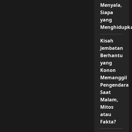
Mewah
Menyala,
di
Tengah
Siapa
Danau
yang
Jombang
yang
Menghidupk
Viral
di
Media
Kisah
Sosial
Jembatan
Berhantu
yang
Konon
Memanggil
Pengendara
Saat
Malam,
Mitos
atau
Fakta?