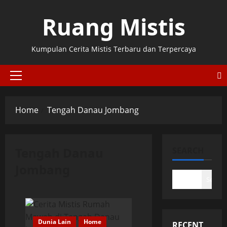
Skip
Ruang Mistis
to
content
Kumpulan Cerita Mistis Terbaru dan Terpercaya
Primary
Menu
Home
Tengah Danau Jombang
Tengah Danau
SEARCH
Jombang
Search
Dunia Lain
Home
RECENT