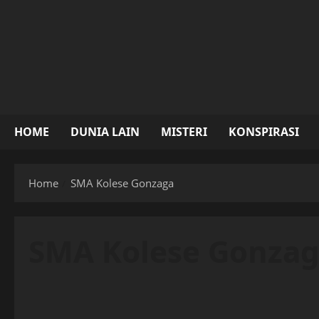
Skip
to
content
HOME
DUNIA LAIN
MISTERI
KONSPIRASI
Home
SMA Kolese Gonzaga
SMA Kolese Gonza