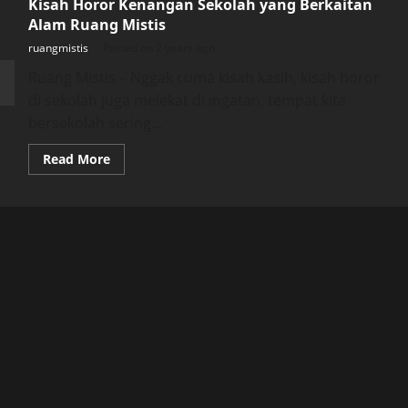
Kisah Horor Kenangan Sekolah yang Berkaitan
Alam Ruang Mistis
ruangmistis
Posted on 2 years ago
Ruang Mistis – Nggak cuma kisah kasih, kisah horor
di sekolah juga melekat di ingatan, tempat kita
bersekolah sering...
Read
Read More
more
about
Kisah
Horor
Kenangan
Sekolah
yang
Berkaitan
Alam
Ruang
Mistis