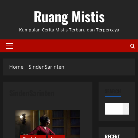
Skip
Ruang Mistis
to
content
Kumpulan Cerita Mistis Terbaru dan Terpercaya
Primary
Menu
Home
SindenSarinten
SindenSarinten
SEARCH
Search
RECENT