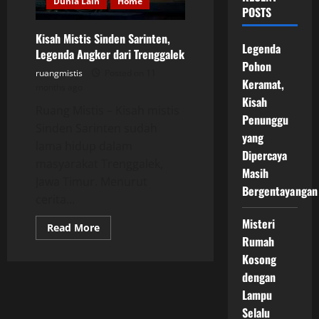
Dunia Lain
Home
POSTS
Kisah Mistis Sinden Sarinten,
Legenda
Legenda Angker dari Trenggalek
Pohon
ruangmistis
Posted on 11
Keramat,
months ago
Kisah
Ruang Mistis – Kisah mistis
Penunggu
Sinden Sarinten sudah
yang
lama hidup dalam
Dipercaya
masyarakat Trenggalek,
Masih
Jawa Timur. Menurut
Bergentayangan
cerita...
Misteri
Read
Read More
more
Rumah
about
Kisah
Kosong
Mistis
dengan
Sinden
Sarinten,
Lampu
Legenda
Angker
Selalu
dari