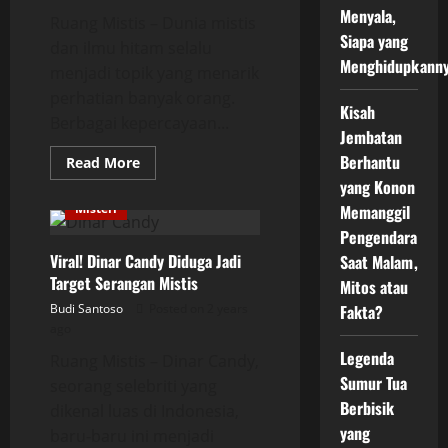
Santet?
Menyala,
Ruang Mistis – Dunia mistis
Siapa yang
dan ilmu hitam selalu
Menghidupkann
menjadi topik yang menarik
perhatian banyak orang.
Kisah
Berbagai kepercayaan...
Jembatan
Berhantu
Read
Read More
more
yang Konon
about
Dunia
Misteri
Memanggil
Mistis
dan
Pengendara
Ilmu
Viral! Dinar Candy Diduga Jadi
Hitam:
Saat Malam,
Memahami
Target Serangan Mistis
Mitos atau
Istilah
yang
Budi Santoso
Posted on 2 years
Fakta?
Ada
ago
Legenda
Ruang Mistis – Dinar Candy,
Sumur Tua
seorang selebriti yang
Berbisik
dikenal luas di Indonesia,
yang
baru-baru ini menjadi