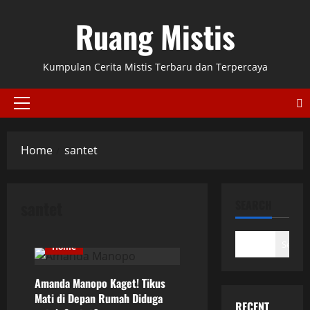
Skip
Ruang Mistis
to
content
Kumpulan Cerita Mistis Terbaru dan Terpercaya
Primary
Menu
Home
santet
santet
SEARCH
Search
Home
Amanda Manopo Kaget! Tikus
Mati di Depan Rumah Diduga
RECENT