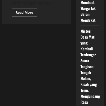
Membuat
perbincangan hangat di...
Warga Tak
Read
Read More
Berani
more
about
Mendekat
Viral!
Dinar
Candy
Misteri
Diduga
Jadi
Desa Mati
Target
Serangan
yang
Mistis
Kembali
Terdengar
Suara
Tangisan
Tengah
Malam,
Kisah yang
Terus
Mengundang
Rasa