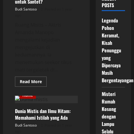
untuk Santet?
POSTS
Budi Santoso
Posted on 1 year
ago
Legenda
Ruang Mistis – Aktris
Pohon
Amanda Manopo
Keramat,
mengalami kejadian
Kisah
mengejutkan di
Penunggu
kediamannya. Ia
yang
menemukan seekor tikus
Dipercaya
mati tergeletak di...
Masih
Bergentayangan
Read
Read More
more
about
Misteri
Amanda
Home
Manopo
Rumah
Kaget!
Tikus
Kosong
Dunia Mistis dan Ilmu Hitam:
Mati
di
dengan
Memahami Istilah yang Ada
Depan
Rumah
Lampu
Budi Santoso
Posted on 1 year
Diduga
Selalu
ago
untuk