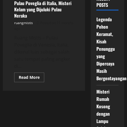
Pulau Poveglia di Italia, Misteri
POSTS
Kelam yang Dijuluki Pulau
Neraka
Legenda
ruangmistis
Posted on 11 months
Pohon
ago
Keramat,
Ruang Mistis – Pulau
Kisah
Poveglia di Venesia, Italia,
Penunggu
dikenal luas sebagai salah
yang
satu tempat paling angker
Dipercaya
di...
Masih
Read
Read More
Bergentayangan
more
about
Pulau
Misteri
Poveglia
di
Rumah
Italia,
Misteri
Kosong
Kelam
yang
dengan
Dijuluki
Lampu
Pulau
Neraka