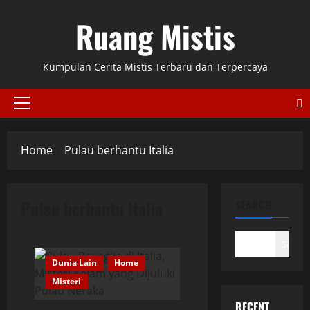
Skip
Ruang Mistis
to
content
Kumpulan Cerita Mistis Terbaru dan Terpercaya
Primary
Menu
Home
Pulau berhantu Italia
Pulau berhantu Italia
SEARCH
Search
Dunia Lain
Home
Misteri
RECENT