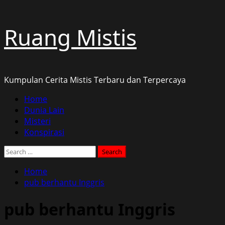
Skip
Ruang Mistis
to
content
Kumpulan Cerita Mistis Terbaru dan Terpercaya
Primary
Home
Menu
Dunia Lain
Misteri
Konspirasi
Search
for:
Home
pub berhantu Inggris
pub berhantu Inggris