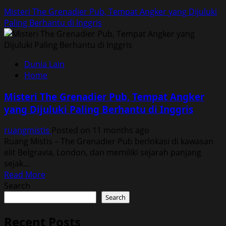
Misteri The Grenadier Pub, Tempat Angker yang Dijuluki
Paling Berhantu di Inggris
Dunia Lain
Home
Misteri The Grenadier Pub, Tempat Angker
yang Dijuluki Paling Berhantu di Inggris
ruangmistis
Posted on 11 months ago
Ruang Mistis – The Grenadier Pub berlokasi di kawasan
elit Belgravia, London, dan memiliki sejarah panjang
sejak...
Read
Read More
more
Search
about
Search
Misteri
The
Recent Posts