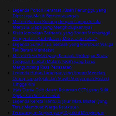
Grenadier
Pub,
Legenda Pohon Keramat, Kisah Penunggu yang
Tempat
Dipercaya Masih Bergentayangan
Angker
Misteri Rumah Kosong dengan Lampu Selalu
yang
Menyala, Siapa yang Menghidupkannya?
Dijuluki
Kisah Jembatan Berhantu yang Konon Memanggil
Paling
Pengendara Saat Malam, Mitos atau Fakta?
Berhantu
Legenda Sumur Tua Berbisik yang Membuat Warga
di
Tak Berani Mendekat
Inggris
Misteri Desa Mati yang Kembali Terdengar Suara
Tangisan Tengah Malam, Kisah yang Terus
Mengundang Rasa Penasaran
Legenda Hutan Larangan yang Konon Menelan
Orang Tanpa Jejak dan Masih Menyimpan Misteri
Hingga Kini
Jejak Dunia Gaib dalam Rekaman CCTV yang Sulit
Dijelaskan Secara Ilmiah
Legenda Kereta Hantu di Jalur Mati, Misteri yang
Terus Membuat Warga Ketakutan
Terowongan Angker yang Diyakini Menyimpan