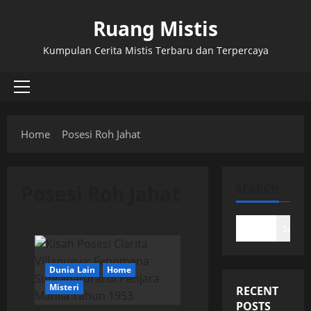
Skip
Ruang Mistis
to
content
Kumpulan Cerita Mistis Terbaru dan Terpercaya
Primary
Menu
Home
Posesi Roh Jahat
Posesi Roh Jahat
SEARCH
Search
Dunia Lain
Home
Misteri
RECENT
POSTS