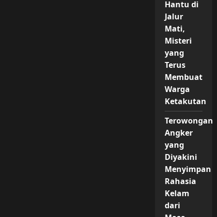
Hantu di
Jalur
Mati,
Misteri
yang
Terus
Membuat
Warga
Ketakutan
Terowongan
Angker
yang
Diyakini
Menyimpan
Rahasia
Kelam
dari