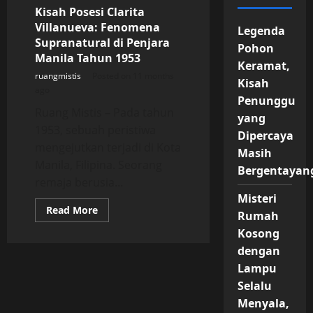
Kisah Posesi Clarita
Villanueva: Fenomena
Legenda
Supranatural di Penjara
Pohon
Manila Tahun 1953
Keramat,
ruangmistis
Posted on 11 months
Kisah
ago
Penunggu
Ruang Mistis – Pada tahun
yang
1953, sebuah peristiwa
Dipercaya
mengejutkan terjadi di Kota
Masih
Manila, Filipina. Seorang
Bergentayan
remaja berusia...
Misteri
Read
Read More
Rumah
more
about
Kosong
Kisah
Posesi
dengan
Clarita
Lampu
Villanueva:
Fenomena
Selalu
Supranatural
di
Menyala,
Penjara