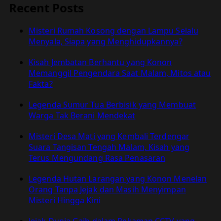
Posesi
Recent Posts
Clarita
Villanueva:
Misteri Rumah Kosong dengan Lampu Selalu
Fenomena
Menyala, Siapa yang Menghidupkannya?
Supranatural
di
Kisah Jembatan Berhantu yang Konon
Penjara
Memanggil Pengendara Saat Malam, Mitos atau
Manila
Fakta?
Tahun
1953
Legenda Sumur Tua Berbisik yang Membuat
Warga Tak Berani Mendekat
Misteri Desa Mati yang Kembali Terdengar
Suara Tangisan Tengah Malam, Kisah yang
Terus Mengundang Rasa Penasaran
Legenda Hutan Larangan yang Konon Menelan
Orang Tanpa Jejak dan Masih Menyimpan
Misteri Hingga Kini