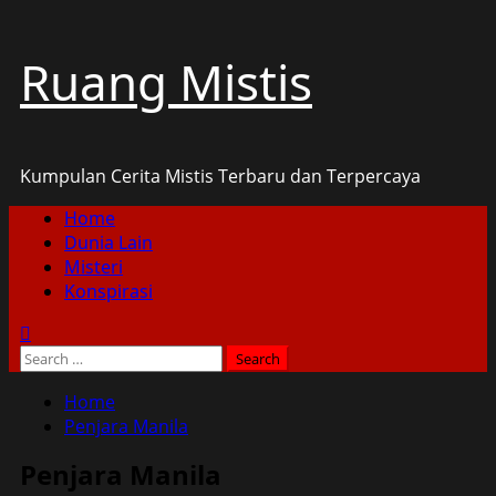
Skip
Ruang Mistis
to
content
Kumpulan Cerita Mistis Terbaru dan Terpercaya
Primary
Home
Menu
Dunia Lain
Misteri
Konspirasi
Search
for:
Home
Penjara Manila
Penjara Manila