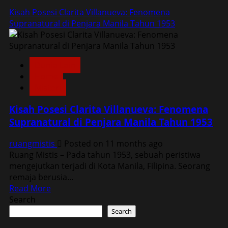
Kisah Posesi Clarita Villanueva: Fenomena
Supranatural di Penjara Manila Tahun 1953
Dunia Lain
Home
Misteri
Kisah Posesi Clarita Villanueva: Fenomena
Supranatural di Penjara Manila Tahun 1953
ruangmistis
Posted on 11 months ago
Ruang Mistis – Pada tahun 1953, sebuah peristiwa
mengejutkan terjadi di Kota Manila, Filipina. Seorang
remaja berusia...
Read
Read More
more
Search
about
Search
Kisah