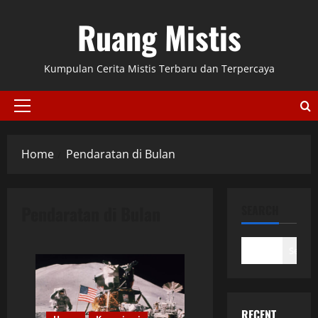
Skip
Ruang Mistis
to
content
Kumpulan Cerita Mistis Terbaru dan Terpercaya
Primary
Menu
Home
Pendaratan di Bulan
Pendaratan di Bulan
SEARCH
Search
RECENT