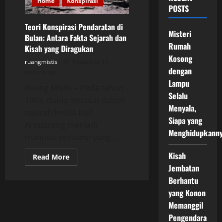
Home
Konspirasi
POSTS
Teori Konspirasi Pendaratan di
Misteri
Bulan: Antara Fakta Sejarah dan
Rumah
Kisah yang Diragukan
Kosong
ruangmistis
Posted on 11
dengan
months ago
Lampu
Ruang Mistis – Pada tahun
Selalu
1969, dunia tercatat dalam
Menyala,
sejarah ketika Neil
Siapa yang
Armstrong menjadi
Menghidupkann
manusia pertama yang...
Kisah
Read
Read More
more
Jembatan
about
Teori
Berhantu
Konspirasi
Pendaratan
yang Konon
di
Memanggil
Bulan:
Antara
Pengendara
Fakta