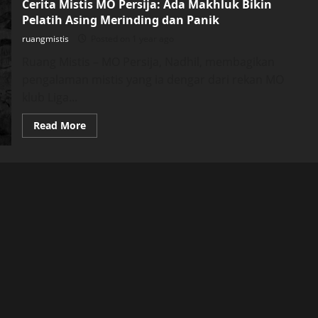
Cerita Mistis MO Persija: Ada Makhluk Bikin
Pelatih Asing Merinding dan Panik
ruangmistis
Posted on 1 year ago
Ruang Mistis – MO Persija, Nadhil, membagikan
pengalaman mistis yang ia dengar dari rekan MO
klub Liga...
Read
Read More
more
about
Cerita
Mistis
MO
Persija:
Ada
Makhluk
Bikin
Pelatih
Asing
Merinding
dan
Panik