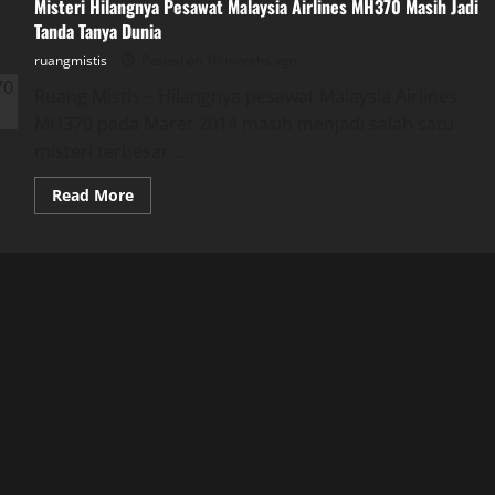
Misteri Hilangnya Pesawat Malaysia Airlines MH370 Masih Jadi
Tanda Tanya Dunia
ruangmistis
Posted on 10 months ago
Ruang Mistis – Hilangnya pesawat Malaysia Airlines
MH370 pada Maret 2014 masih menjadi salah satu
misteri terbesar...
Read
Read More
more
about
Misteri
Hilangnya
Pesawat
Malaysia
Airlines
MH370
Masih
Jadi
Tanda
Tanya
Dunia