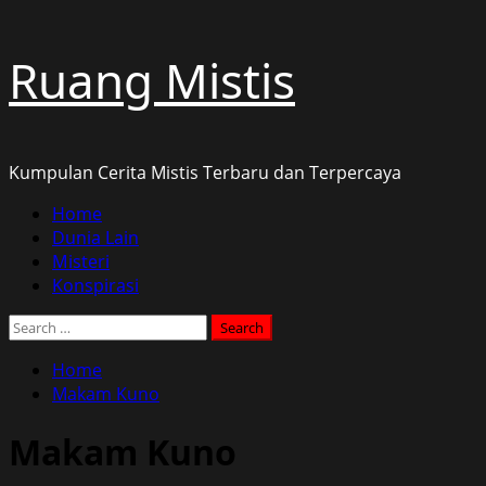
Skip
Ruang Mistis
to
content
Kumpulan Cerita Mistis Terbaru dan Terpercaya
Primary
Home
Menu
Dunia Lain
Misteri
Konspirasi
Search
for:
Home
Makam Kuno
Makam Kuno