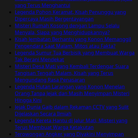
3.000
yang Terus Menghantui
Tahun,
Legenda Pohon Keramat, Kisah Penunggu yang
Lukisan
Dipercaya Masih Bergentayangan
Kartun
Misteri Rumah Kosong dengan Lampu Selalu
Mirip
Menyala, Siapa yang Menghidupkannya?
The
Kisah Jembatan Berhantu yang Konon Memanggil
Simpsons
Pengendara Saat Malam, Mitos atau Fakta?
Legenda Sumur Tua Berbisik yang Membuat Warga
Tak Berani Mendekat
Misteri Desa Mati yang Kembali Terdengar Suara
Tangisan Tengah Malam, Kisah yang Terus
Mengundang Rasa Penasaran
Legenda Hutan Larangan yang Konon Menelan
Orang Tanpa Jejak dan Masih Menyimpan Misteri
Hingga Kini
Jejak Dunia Gaib dalam Rekaman CCTV yang Sulit
Dijelaskan Secara Ilmiah
Legenda Kereta Hantu di Jalur Mati, Misteri yang
Terus Membuat Warga Ketakutan
Terowongan Angker yang Diyakini Menyimpan