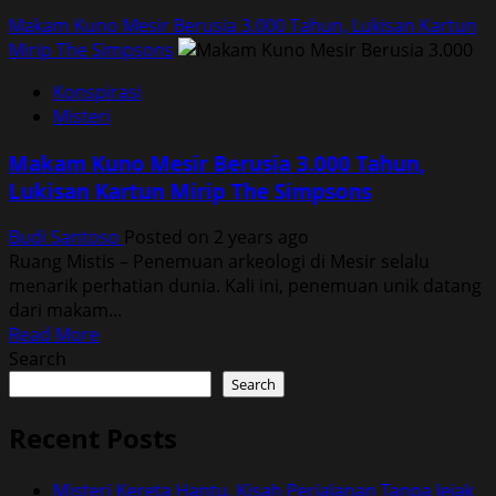
Makam Kuno Mesir Berusia 3.000 Tahun, Lukisan Kartun
Mirip The Simpsons
Konspirasi
Misteri
Makam Kuno Mesir Berusia 3.000 Tahun,
Lukisan Kartun Mirip The Simpsons
Budi Santoso
Posted on 2 years ago
Ruang Mistis – Penemuan arkeologi di Mesir selalu
menarik perhatian dunia. Kali ini, penemuan unik datang
dari makam...
Read
Read More
more
Search
about
Search
Makam
Kuno
Recent Posts
Mesir
Berusia
Misteri Kereta Hantu, Kisah Perjalanan Tanpa Jejak